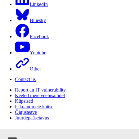
LinkedIn
Bluesky
Facebook
Youtube
Other
Contact us
Report an IT vulnerability
Keeled meie veebisaitidel
Küpsised
Isikuandmete kaitse
Õigusteave
Juurdepääsetavus