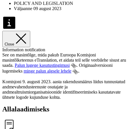
POLICY AND LEGISLATION
Väljaanne 09 august 2023
Close
Information notification
See on masintõlge, mida pakub Euroopa Komisjoni
masintõlketeenus eTranslation, et aidata teil selle veebilehe sisust aru
saada.
Palun lugege kasutustingimusi
. Originaalversiooni
lugemiseks
minge palun algsele lehele
.
Komisjoni 9. augusti 2023. aasta rakendusmäärus liidus tunnustatud
andmevahendusteenuste osutajate ja
andmealtruismiorganisatsioonide identifitseerimiseks kasutatavate
ühtsete logode kujunduse kohta.
Allalaadimiseks