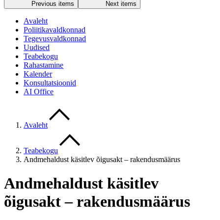
Previous items
Next items
Avaleht
Poliitikavaldkonnad
Tegevusvaldkonnad
Uudised
Teabekogu
Rahastamine
Kalender
Konsultatsioonid
AI Office
Avaleht
Teabekogu
Andmehaldust käsitlev õigusakt – rakendusmäärus
Andmehaldust käsitlev
õigusakt – rakendusmäärus