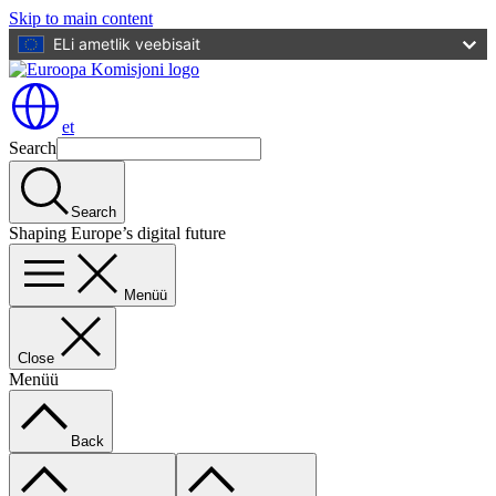
Skip to main content
ELi ametlik veebisait
et
Search
Search
Shaping Europe’s digital future
Menüü
Close
Menüü
Back