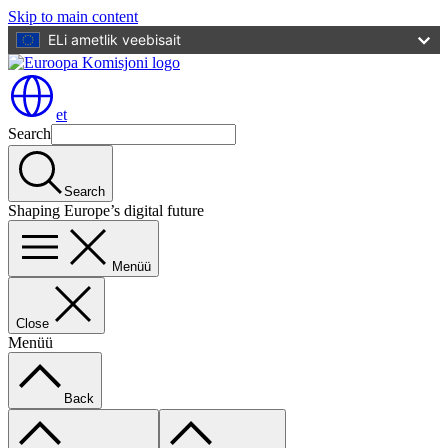
Skip to main content
ELi ametlik veebisait
et
Search
Search
Shaping Europe’s digital future
Menüü
Close
Menüü
Back