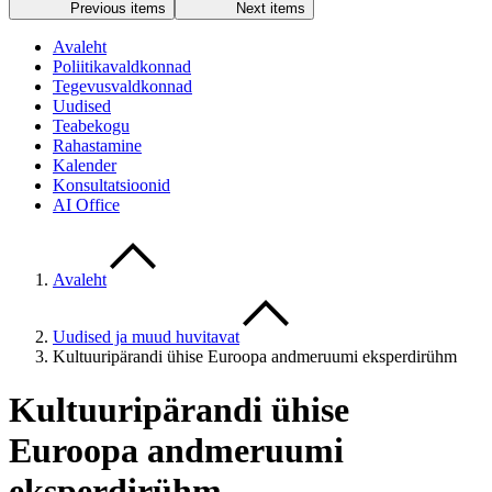
Previous items
Next items
Avaleht
Poliitikavaldkonnad
Tegevusvaldkonnad
Uudised
Teabekogu
Rahastamine
Kalender
Konsultatsioonid
AI Office
Avaleht
Uudised ja muud huvitavat
Kultuuripärandi ühise Euroopa andmeruumi eksperdirühm
Kultuuripärandi ühise
Euroopa andmeruumi
eksperdirühm