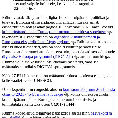
Rühm vaatab läbi ja arutab digitaalse kultuuripärandi poliitikat ja
tulevast Euroopa ühise andmeruumi algatust. Lisaks annab
eksperdirühm nõu ja aitab jälgida 10. novembril 2021 vastu võetud
kultuuripärandi ühist Euroopa andmeruumi käsitleva soovituse
rakendamist. Eksperdirühm on
digitaalse kultuuripärandi ja
Europeana eksperdirühma õigusjärglane.
Rühma volitustesse on
lisatud uued ülesanded, mis on seotud kultuuripärandi ühise
Euroopa andmeruumi arendamisega, ning täiendavad seosed muude
digitaalse Euroopa programmi (DIGITAL)
andmeruumidega.
Rühma volituste kestust ei ole kindlaks määratud, vaid see
määratakse kindlaks DIGITAL-programmis.
Kõik 27 ELi liikmesriiki on määranud rühmas osalema esindajad,
kelle vaatlejaks on UNESCO.
Uue eksperdirühma õiguslik alus on
komisjoni 29. juuni 2021. aasta
otsus C(2021) 4647, millega luuakse
komisjoni eksperdirühm
kultuuripärandi ühise Euroopa andmeruumi loomiseks ja
tunnistatakse kehtetuks otsus C(2017) 1444.
Rühma koosolekud toimuvad kaks korda aastas ning
päevakord ja
protokollid
on kättesaadavad internetis.