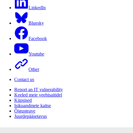
LinkedIn
Bluesky
Facebook
Youtube
Other
Contact us
Report an IT vulnerability
Keeled meie veebisaitidel
Küpsised
Isikuandmete kaitse
Õigusteave
Juurdepääsetavus