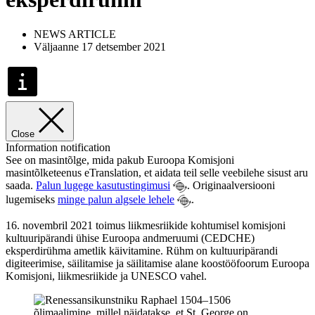
NEWS ARTICLE
Väljaanne 17 detsember 2021
Close
Information notification
See on masintõlge, mida pakub Euroopa Komisjoni
masintõlketeenus eTranslation, et aidata teil selle veebilehe sisust aru
saada.
Palun lugege kasutustingimusi
. Originaalversiooni
lugemiseks
minge palun algsele lehele
.
16. novembril 2021 toimus liikmesriikide kohtumisel komisjoni
kultuuripärandi ühise Euroopa andmeruumi (CEDCHE)
eksperdirühma ametlik käivitamine. Rühm on kultuuripärandi
digiteerimise, säilitamise ja säilitamise alane koostööfoorum Euroopa
Komisjoni, liikmesriikide ja UNESCO vahel.