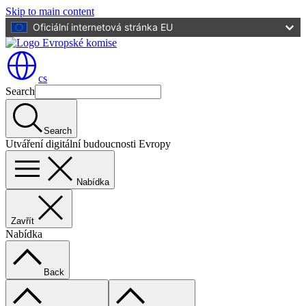
Skip to main content
Oficiální internetová stránka EU
cs
Search
Search
Utváření digitální budoucnosti Evropy
Nabídka
Zavřít
Nabídka
Back