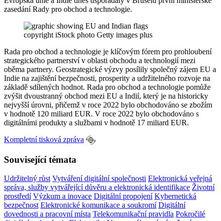
Evropská unie a Indie dnes uspořádaly v Bruselu první ministerské
zasedání Rady pro obchod a technologie.
copyright iStock photo Getty images plus
Rada pro obchod a technologie je klíčovým fórem pro prohloubení
strategického partnerství v oblasti obchodu a technologií mezi
oběma partnery. Geostrategické výzvy posílily společný zájem EU a
Indie na zajištění bezpečnosti, prosperity a udržitelného rozvoje na
základě sdílených hodnot. Rada pro obchod a technologie pomůže
zvýšit dvoustranný obchod mezi EU a Indií, který je na historicky
nejvyšší úrovni, přičemž v roce 2022 bylo obchodováno se zbožím
v hodnotě 120 miliard EUR. V roce 2022 bylo obchodováno s
digitálními produkty a službami v hodnotě 17 miliard EUR.
Kompletní tisková zpráva
Související témata
Udržitelný růst
Vytváření digitální společnosti
Elektronická veřejná
správa, služby vytvářející důvěru a elektronická identifikace
Životní
prostředí
Výzkum a inovace
Digitální propojení
Kybernetická
bezpečnost
Elektronické komunikace a soukromí
Digitální
dovednosti a pracovní místa
Telekomunikační pravidla
Pokročilé