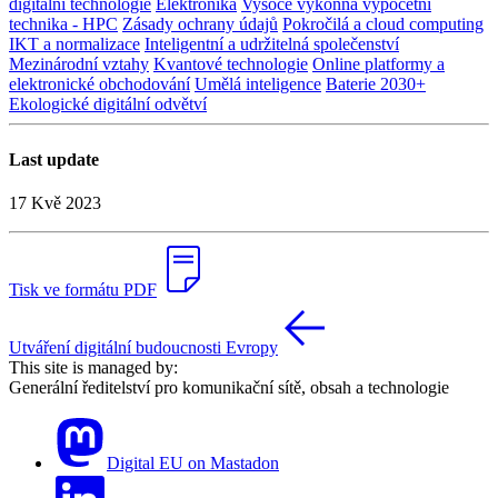
digitální technologie
Elektronika
Vysoce výkonná výpočetní
technika - HPC
Zásady ochrany údajů
Pokročilá a cloud computing
IKT a normalizace
Inteligentní a udržitelná společenství
Mezinárodní vztahy
Kvantové technologie
Online platformy a
elektronické obchodování
Umělá inteligence
Baterie 2030+
Ekologické digitální odvětví
Last update
17 Kvě 2023
Tisk ve formátu PDF
Utváření digitální budoucnosti Evropy
This site is managed by:
Generální ředitelství pro komunikační sítě, obsah a technologie
Digital EU on Mastadon