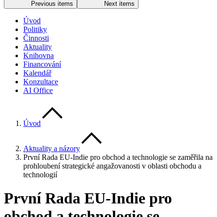
Previous items
Next items
Úvod
Politiky
Činnosti
Aktuality
Knihovna
Financování
Kalendář
Konzultace
AI Office
Úvod
Aktuality a názory
První Rada EU-Indie pro obchod a technologie se zaměřila na
prohloubení strategické angažovanosti v oblasti obchodu a
technologií
První Rada EU-Indie pro
obchod a technologie se