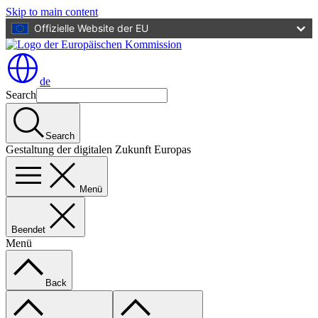
Skip to main content
Offizielle Website der EU
de
Search
Search
Gestaltung der digitalen Zukunft Europas
Menü
Beendet
Menü
Back