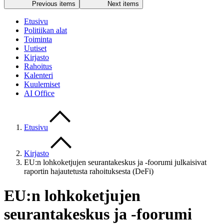
Previous items
Next items
Etusivu
Politiikan alat
Toiminta
Uutiset
Kirjasto
Rahoitus
Kalenteri
Kuulemiset
AI Office
Etusivu
Kirjasto
EU:n lohkoketjujen seurantakeskus ja -foorumi julkaisivat
raportin hajautetusta rahoituksesta (DeFi)
EU:n lohkoketjujen
seurantakeskus ja -foorumi