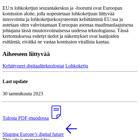
EU:n lohkoketjun seurantakeskus ja -foorumi ovat Euroopan
komission aloite, jolla nopeutetaan lohkoketjuun liittyvää
innovointia ja lohkoketjuekosysteemin kehittämistä EU:ssa ja
autetaan siten vahvistamaan Euroopan asemaa maailmanlaajuisena
johtajana tässä muutosvoimaisessa uudessa teknologiassa. Tässä
kertomuksessa esitetyt tiedot ja näkemykset ovat laatijoiden
esittämiä, eivätkä ne vastaa komission virallista kantaa.
Aiheeseen liittyvää
Kehittyneet digitaaliteknologiat
Lohkoketju
Last update
30 tammikuuta 2023
Tulosta PDF-muodossa
Shaping Europe’s digital future
This site is managed by: