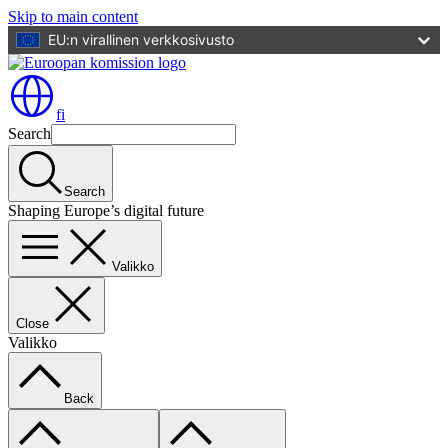
Skip to main content
EU:n virallinen verkkosivusto
fi
Search
Search
Shaping Europe’s digital future
Valikko
Close
Valikko
Back