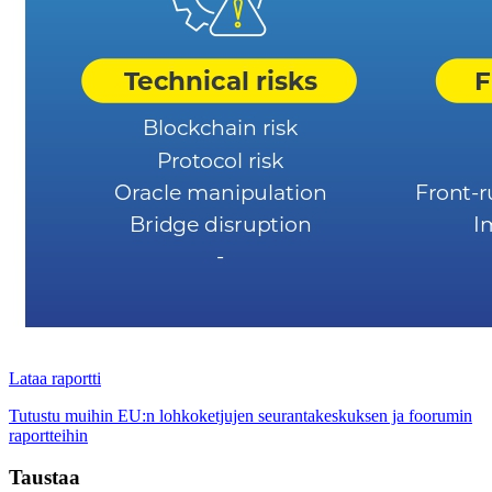
Lataa raportti
Tutustu muihin EU:n lohkoketjujen seurantakeskuksen ja foorumin
raportteihin
Taustaa