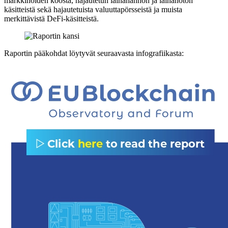
markkinoiden koosta, hajautetun lainanannon ja lainanoton
käsitteistä sekä hajautetuista valuuttapörsseistä ja muista
merkittävistä DeFi-käsitteistä.
Raportin pääkohdat löytyvät seuraavasta infografiikasta: