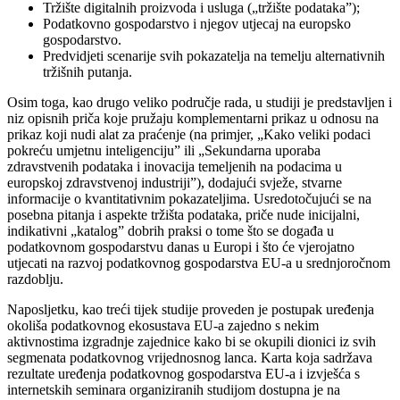
Tržište digitalnih proizvoda i usluga („tržište podataka”);
Podatkovno gospodarstvo i njegov utjecaj na europsko
gospodarstvo.
Predvidjeti scenarije svih pokazatelja na temelju alternativnih
tržišnih putanja.
Osim toga, kao drugo veliko područje rada, u studiji je predstavljen i
niz opisnih priča koje pružaju komplementarni prikaz u odnosu na
prikaz koji nudi alat za praćenje (na primjer, „Kako veliki podaci
pokreću umjetnu inteligenciju” ili „Sekundarna uporaba
zdravstvenih podataka i inovacija temeljenih na podacima u
europskoj zdravstvenoj industriji”), dodajući svježe, stvarne
informacije o kvantitativnim pokazateljima. Usredotočujući se na
posebna pitanja i aspekte tržišta podataka, priče nude inicijalni,
indikativni „katalog” dobrih praksi o tome što se događa u
podatkovnom gospodarstvu danas u Europi i što će vjerojatno
utjecati na razvoj podatkovnog gospodarstva EU-a u srednjoročnom
razdoblju.
Naposljetku, kao treći tijek studije proveden je postupak uređenja
okoliša podatkovnog ekosustava EU-a zajedno s nekim
aktivnostima izgradnje zajednice kako bi se okupili dionici iz svih
segmenata podatkovnog vrijednosnog lanca. Karta koja sadržava
rezultate uređenja podatkovnog gospodarstva EU-a i izvješća s
internetskih seminara organiziranih studijom dostupna je na