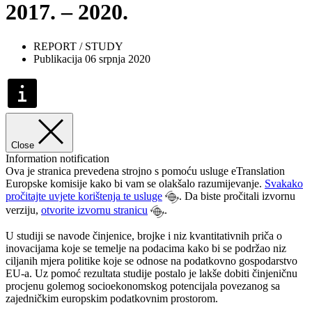
2017. – 2020.
REPORT / STUDY
Publikacija 06 srpnja 2020
Close
Information notification
Ova je stranica prevedena strojno s pomoću usluge eTranslation
Europske komisije kako bi vam se olakšalo razumijevanje.
Svakako
pročitajte uvjete korištenja te usluge
. Da biste pročitali izvornu
verziju,
otvorite izvornu stranicu
.
U studiji se navode činjenice, brojke i niz kvantitativnih priča o
inovacijama koje se temelje na podacima kako bi se podržao niz
ciljanih mjera politike koje se odnose na podatkovno gospodarstvo
EU-a. Uz pomoć rezultata studije postalo je lakše dobiti činjeničnu
procjenu golemog socioekonomskog potencijala povezanog sa
zajedničkim europskim podatkovnim prostorom.