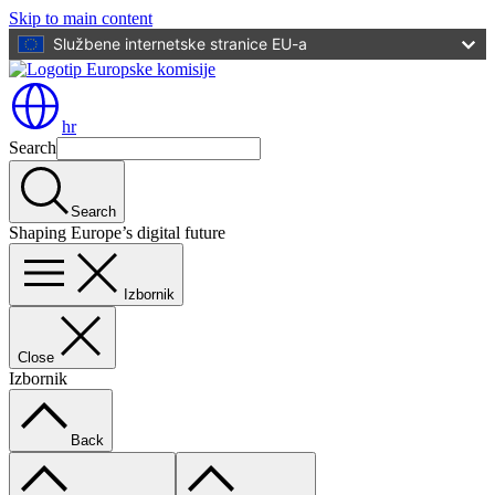
Skip to main content
Službene internetske stranice EU-a
hr
Search
Search
Shaping Europe’s digital future
Izbornik
Close
Izbornik
Back