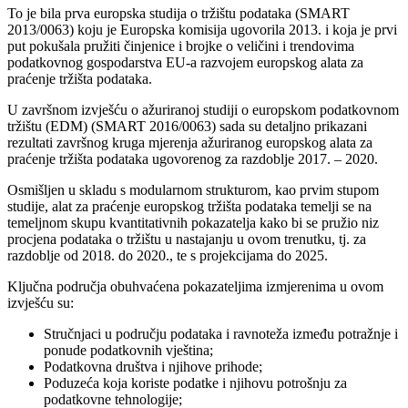
To je bila prva europska studija o tržištu podataka (SMART
2013/0063) koju je Europska komisija ugovorila 2013. i koja je prvi
put pokušala pružiti činjenice i brojke o veličini i trendovima
podatkovnog gospodarstva EU-a razvojem europskog alata za
praćenje tržišta podataka.
U završnom izvješću o ažuriranoj studiji o europskom podatkovnom
tržištu (EDM) (SMART 2016/0063) sada su detaljno prikazani
rezultati završnog kruga mjerenja ažuriranog europskog alata za
praćenje tržišta podataka ugovorenog za razdoblje 2017. – 2020.
Osmišljen u skladu s modularnom strukturom, kao prvim stupom
studije, alat za praćenje europskog tržišta podataka temelji se na
temeljnom skupu kvantitativnih pokazatelja kako bi se pružio niz
procjena podataka o tržištu u nastajanju u ovom trenutku, tj. za
razdoblje od 2018. do 2020., te s projekcijama do 2025.
Ključna područja obuhvaćena pokazateljima izmjerenima u ovom
izvješću su:
Stručnjaci u području podataka i ravnoteža između potražnje i
ponude podatkovnih vještina;
Podatkovna društva i njihove prihode;
Poduzeća koja koriste podatke i njihovu potrošnju za
podatkovne tehnologije;