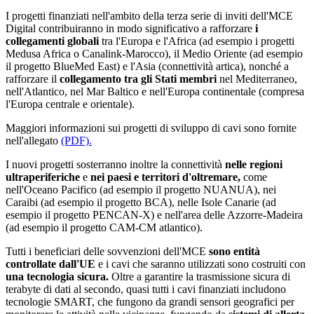
I progetti finanziati nell'ambito della terza serie di inviti dell'MCE
Digital contribuiranno in modo significativo a rafforzare
i
collegamenti globali
tra l'Europa e l'Africa (ad esempio i progetti
Medusa Africa o Canalink-Marocco), il Medio Oriente (ad esempio
il progetto BlueMed East) e l'Asia (connettività artica), nonché a
rafforzare il
collegamento tra gli Stati membri
nel Mediterraneo,
nell'Atlantico, nel Mar Baltico e nell'Europa continentale (compresa
l'Europa centrale e orientale).
Maggiori informazioni sui progetti di sviluppo di cavi sono fornite
nell'allegato
(PDF).
I nuovi progetti sosterranno inoltre la connettività
nelle regioni
ultraperiferiche
e
nei paesi e territori d'oltremare,
come
nell'Oceano Pacifico (ad esempio il progetto NUANUA), nei
Caraibi (ad esempio il progetto BCA), nelle Isole Canarie (ad
esempio il progetto PENCAN-X) e nell'area delle Azzorre-Madeira
(ad esempio il progetto CAM-CM atlantico).
Tutti i beneficiari delle sovvenzioni dell'MCE
sono entità
controllate dall'UE
e i cavi che saranno utilizzati sono costruiti con
una tecnologia sicura.
Oltre a garantire la trasmissione sicura di
terabyte di dati al secondo, quasi tutti i cavi finanziati includono
tecnologie SMART, che fungono da grandi sensori geografici per