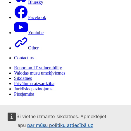
Bluesky
Facebook
Youtube
Other
Contact us
Report an IT vulnerability
Valodas mūsu tīmekļvietnēs
Sīkdatnes
Privātuma aizsardzība
Juridisks paziņojums
Pieejamība
Šī vietne izmanto sīkdatnes. Apmeklējiet
lapu
par mūsu politiku attiecībā uz