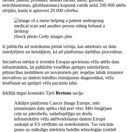
neiroblastomas, glioblastomas) kopumā vairāk nekā 200 000 attēlu
sērijām, kurās ir aptuveni 20 000 cilvēku.
iStock photo Getty images plus
Ir publicēta arī noteikumu pirmā versija, kas attieksies uz datu
sniedzējiem un lietotājiem, kā arī platformas darbības procedūras.
Iniciatīvas mērķis ir izveidot Eiropas apvienotu vēža attēlu datu
infrastruktūru, lai palīdzētu veselības aprūpes sniedzējiem,
pētniecības institūtiem un novatoriem pēc iespējas labāk izmantot
inovatīvus uz datiem balstītus risinājumus diagnostikai, vēža
ārstēšanai un aprūpei vēža pacientu labā.
Iekšējā tirgus komisārs Tjerī
Bretons
sacīja:
Atklājot platformu Cancer Image Europe, mēs
izmantojam datu spēku cīņā pret vēzi. Mēs bruģējam
ceļu uz pārrobežu, sadarbspējīgu un drošu
infrastruktūru vēža attēlveidošanas datiem Eiropā
saskaņā ar ES vērtībām un noteikumiem. Tas veicinās
jaunu uz mākslīgo intelektu balstītu tehnoloģiju izstrādi