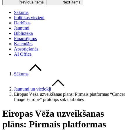
Previous items
Next items
Sākums
Politikas virzieni
Darbības
Jaunumi
Bibliotēka
Finansējums
Kalendārs
Apspriešanās
AI Office
Sākums
Jaunumi un viedokļi
Eiropas Vēža uzveikšanas plāns: Pirmais platformas “Cancer
Image Europe” prototips sāk darboties
Eiropas Vēža uzveikšanas
plāns: Pirmais platformas