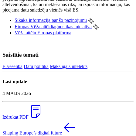
attēlveidošanai, kā arī meklēšanas rīks, lai izprastu informāciju, kas
pieejama datu sniedzēju vietnēs visā ES.
Sīkāka informācija par šo paziņojumu
Eiropas Vēža attēldiagnostikas iniciatīva
Vēža attēlu Eiropas platforma
Saistītie temati
E-veselība
Datu politika
Mākslīgais intelekts
Last update
4 MAIJS 2026
Izdrukāt PDF
Shaping Europe’s digital future