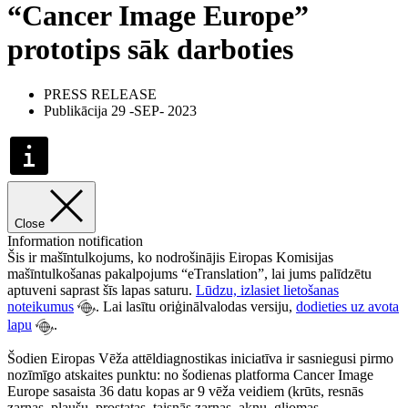
“Cancer Image Europe”
prototips sāk darboties
PRESS RELEASE
Publikācija 29 -SEP- 2023
Close
Information notification
Šis ir mašīntulkojums, ko nodrošinājis Eiropas Komisijas
mašīntulkošanas pakalpojums “eTranslation”, lai jums palīdzētu
aptuveni saprast šīs lapas saturu.
Lūdzu, izlasiet lietošanas
noteikumus
. Lai lasītu oriģinālvalodas versiju,
dodieties uz avota
lapu
.
Šodien Eiropas Vēža attēldiagnostikas iniciatīva ir sasniegusi pirmo
nozīmīgo atskaites punktu: no šodienas platforma Cancer Image
Europe sasaista 36 datu kopas ar 9 vēža veidiem (krūts, resnās
zarnas, plaušu, prostatas, taisnās zarnas, aknu, gliomas,