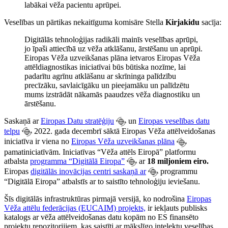
labākai vēža pacientu aprūpei.
Veselības un pārtikas nekaitīguma komisāre Stella
Kirjakidu
sacīja:
Digitālās tehnoloģijas radikāli mainīs veselības aprūpi,
jo īpaši attiecībā uz vēža atklāšanu, ārstēšanu un aprūpi.
Eiropas Vēža uzveikšanas plāna ietvaros Eiropas Vēža
attēldiagnostikas iniciatīvai būs būtiska nozīme, lai
padarītu agrīnu atklāšanu ar skrīninga palīdzību
precīzāku, savlaicīgāku un pieejamāku un palīdzētu
mums izstrādāt nākamās paaudzes vēža diagnostiku un
ārstēšanu.
Saskaņā ar
Eiropas Datu stratēģiju
un
Eiropas veselības datu
telpu
2022. gada decembrī sāktā Eiropas Vēža attēlveidošanas
iniciatīva ir viena no
Eiropas Vēža uzveikšanas plāna
pamatiniciatīvām. Iniciatīvas “Vēža attēls Eiropā” platformu
atbalsta
programma “Digitālā Eiropa”
ar
18 miljoniem eiro.
Eiropas
digitālās inovācijas centri saskaņā ar
programmu
“Digitālā Eiropa” atbalstīs ar to saistīto tehnoloģiju ieviešanu.
Šīs digitālās infrastruktūras pirmajā versijā, ko nodrošina
Eiropas
Vēža attēlu federācijas (EUCAIM) projekts,
ir iekļauts publisks
katalogs ar vēža attēlveidošanas datu kopām no ES finansēto
projektu repozitorijiem, kas saistīti ar mākslīgo intelektu veselības