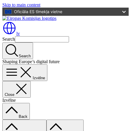
Skip to main content
Oficiāla ES tīmekļa vietne
lv
Search
Search
Shaping Europe’s digital future
Izvēlne
Close
Izvēlne
Back