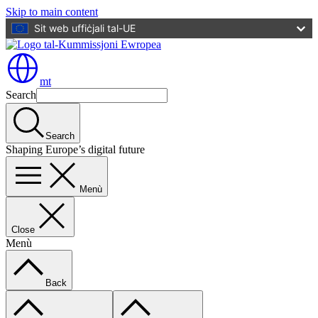
Skip to main content
Sit web uffiċjali tal-UE
mt
Search
Search
Shaping Europe’s digital future
Menù
Close
Menù
Back