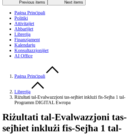
Previous items
Next items
Paġna Prinċipali
Politiki
Attivitajiet
Aħbarijiet
Librerija
Finanzjament
Kalendarju
Konsultazzjonijiet
AI Office
Paġna Prinċipali
Librerija
Riżultati tal-Evalwazzjoni tas-sejħiet inklużi fis-Sejħa 1 tal-
Programm DIGITAL Ewropa
Riżultati tal-Evalwazzjoni tas-
sejħiet inklużi fis-Sejħa 1 tal-