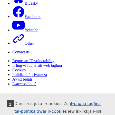
Bluesky
Facebook
Youtube
Other
Contact us
Report an IT vulnerability
Il-lingwi fuq is-siti web tagħna
Cookies
Politika ta’ privatezza
Avviż legali
L-aċċessibbiltà
Dan is-sit juża l-cookies. Żur
il-paġna tagħna
tal-politika dwar il-cookies
jew ikklikkja l-link