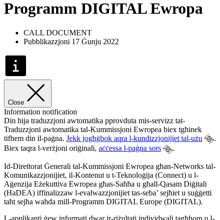
Programm DIGITAL Ewropa
CALL DOCUMENT
Pubblikazzjoni 17 Ġunju 2022
Close
Information notification
Din hija traduzzjoni awtomatika pprovduta mis-servizz tat-
Traduzzjoni awtomatika tal-Kummissjoni Ewropea biex tgħinek
tifhem din il-paġna.
Jekk jogħġbok aqra l-kundizzjonijiet tal-użu
.
Biex taqra l-verżjoni oriġinali,
aċċessa l-paġna sors
.
Id-Direttorat Ġenerali tal-Kummissjoni Ewropea għan-Networks tal-
Komunikazzjonijiet, il-Kontenut u t-Teknoloġija (Connect) u l-
Aġenzija Eżekuttiva Ewropea għas-Saħħa u għall-Qasam Diġitali
(HaDEA) iffinalizzaw l-evalwazzjonijiet tas-seba’ sejħiet u suġġetti
taħt sejħa waħda mill-Programm DIGITAL Europe (DIGITAL).
L-applikanti ġew infurmati dwar ir-riżultati individwali tagħhom u l-