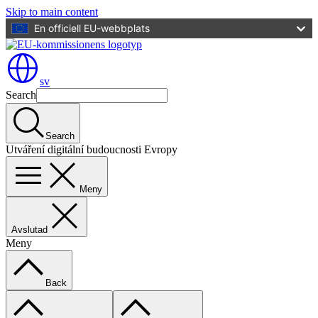
Skip to main content
En officiell EU-webbplats
sv
Search
Search
Utváření digitální budoucnosti Evropy
Meny
Avslutad
Meny
Back