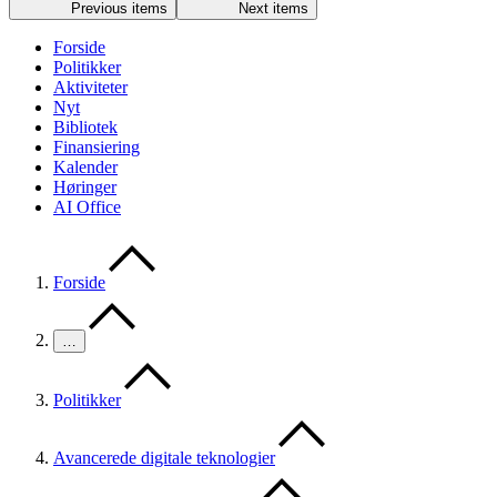
Previous items
Next items
Forside
Politikker
Aktiviteter
Nyt
Bibliotek
Finansiering
Kalender
Høringer
AI Office
Forside
…
Politikker
Avancerede digitale teknologier