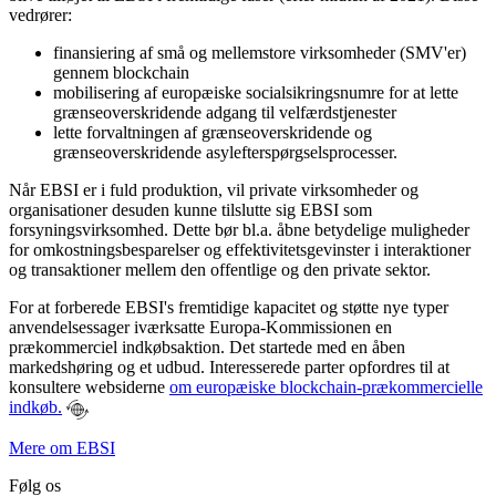
vedrører:
finansiering af små og mellemstore virksomheder (SMV'er)
gennem blockchain
mobilisering af europæiske socialsikringsnumre for at lette
grænseoverskridende adgang til velfærdstjenester
lette forvaltningen af grænseoverskridende og
grænseoverskridende asylefterspørgselsprocesser.
Når EBSI er i fuld produktion, vil private virksomheder og
organisationer desuden kunne tilslutte sig EBSI som
forsyningsvirksomhed. Dette bør bl.a. åbne betydelige muligheder
for omkostningsbesparelser og effektivitetsgevinster i interaktioner
og transaktioner mellem den offentlige og den private sektor.
For at forberede EBSI's fremtidige kapacitet og støtte nye typer
anvendelsessager iværksatte Europa-Kommissionen en
prækommerciel indkøbsaktion. Det startede med en åben
markedshøring og et udbud. Interesserede parter opfordres til at
konsultere websiderne
om europæiske blockchain-prækommercielle
indkøb.
Mere om EBSI
Følg os