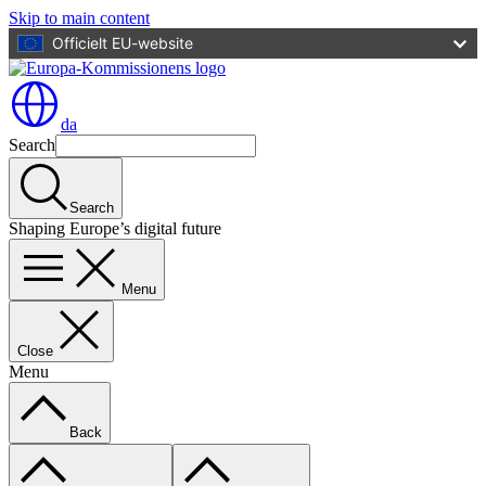
Skip to main content
Officielt EU-website
da
Search
Search
Shaping Europe’s digital future
Menu
Close
Menu
Back