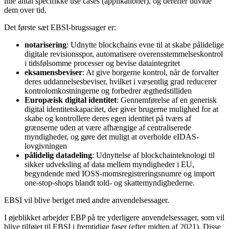
lille antal specifikke use cases (applikationer), og derefter udvide
dem over tid.
Det første sæt EBSI-brugssager er:
notarisering
: Udnytte blockchains evne til at skabe pålidelige
digitale revisionsspor, automatisere overensstemmelseskontrol
i tidsfølsomme processer og bevise dataintegritet
eksamensbeviser
: At give borgerne kontrol, når de forvalter
deres uddannelsesbeviser, hvilket i væsentlig grad reducerer
kontrolomkostningerne og forbedrer ægthedstilliden
Europæisk digital identitet
: Gennemførelse af en generisk
digital identitetskapacitet, der giver brugerne mulighed for at
skabe og kontrollere deres egen identitet på tværs af
grænserne uden at være afhængige af centraliserede
myndigheder, og gøre det muligt at overholde eIDAS-
lovgivningen
pålidelig datadeling
: Udnyttelse af blockchainteknologi til
sikker udveksling af data mellem myndigheder i EU,
begyndende med IOSS-momsregistreringsnumre og import
one-stop-shops blandt told- og skattemyndighederne.
EBSI vil blive beriget med andre anvendelsessager.
I øjeblikket arbejder EBP på tre yderligere anvendelsessager, som vil
blive tilføjet til EBSI i fremtidige faser (efter midten af 2021). Disse