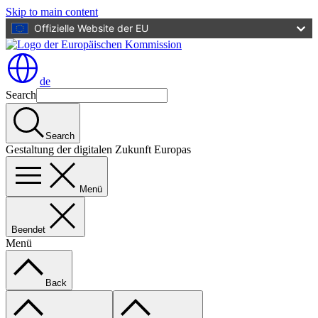
Skip to main content
Offizielle Website der EU
de
Search
Search
Gestaltung der digitalen Zukunft Europas
Menü
Beendet
Menü
Back