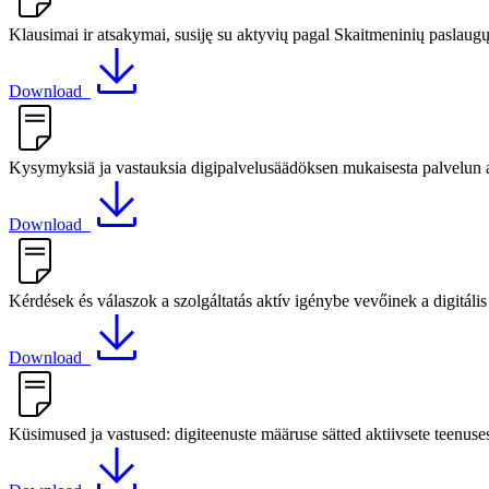
Klausimai ir atsakymai, susiję su aktyvių pagal Skaitmeninių paslaug
Download
Kysymyksiä ja vastauksia digipalvelusäädöksen mukaisesta palvelun akt
Download
Kérdések és válaszok a szolgáltatás aktív igénybe vevőinek a digitális
Download
Küsimused ja vastused: digiteenuste määruse sätted aktiivsete teenuses