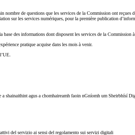
in nombre de questions que les services de la Commission ont reçues de
gislation sur les services numériques, pour la première publication d’inf
la base des informations dont disposent les services de la Commission à 
expérience pratique acquise dans les mois à venir.
 l’UE.
íse a shainaithint agus a chomhaireamh faoin nGníomh um Sheirbhísí Di
ttivi del servizio ai sensi del regolamento sui servizi digitali