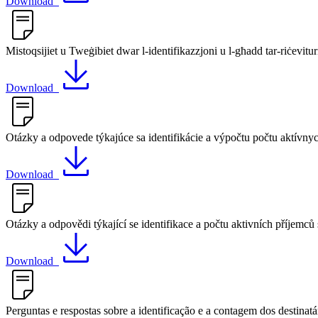
Download
Mistoqsijiet u Tweġibiet dwar l-identifikazzjoni u l-għadd tar-riċevituri
Download
Otázky a odpovede týkajúce sa identifikácie a výpočtu počtu aktívny
Download
Otázky a odpovědi týkající se identifikace a počtu aktivních příjemců 
Download
Perguntas e respostas sobre a identificação e a contagem dos destinat