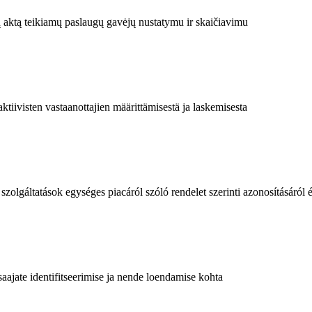
ų aktą teikiamų paslaugų gavėjų nustatymu ir skaičiavimu
iivisten vastaanottajien määrittämisestä ja laskemisesta
 szolgáltatások egységes piacáról szóló rendelet szerinti azonosításáról
aajate identifitseerimise ja nende loendamise kohta