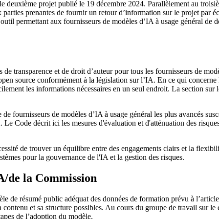
 le deuxième projet publié le 19 décembre 2024. Parallèlement au troisiè
arties prenantes de fournir un retour d’information sur le projet par écr
qu’outil permettant aux fournisseurs de modèles d’IA à usage général de d
ns de transparence et de droit d’auteur pour tous les fournisseurs de m
open source conformément à la législation sur l’IA. En ce qui concerne 
ement les informations nécessaires en un seul endroit. La section sur le
e de fournisseurs de modèles d’IA à usage général les plus avancés sus
l’IA. Le Code décrit ici les mesures d'évaluation et d'atténuation des risq
écessité de trouver un équilibre entre des engagements clairs et la flexibi
tèmes pour la gouvernance de l'IA et la gestion des risques.
A/de la Commission
 de résumé public adéquat des données de formation prévu à l’article 53
n contenu et sa structure possibles. Au cours du groupe de travail sur l
tapes de l’adoption du modèle.