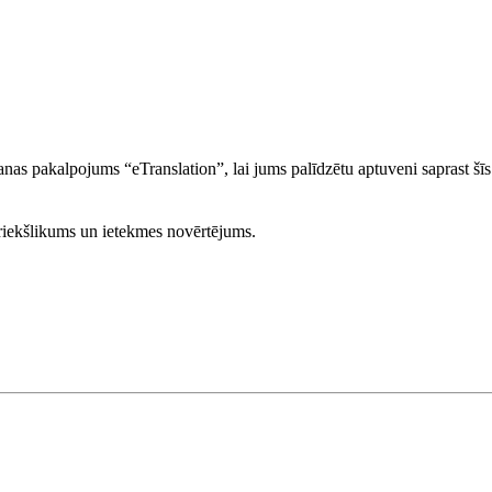
nas pakalpojums “eTranslation”, lai jums palīdzētu aptuveni saprast šīs
priekšlikums un ietekmes novērtējums.