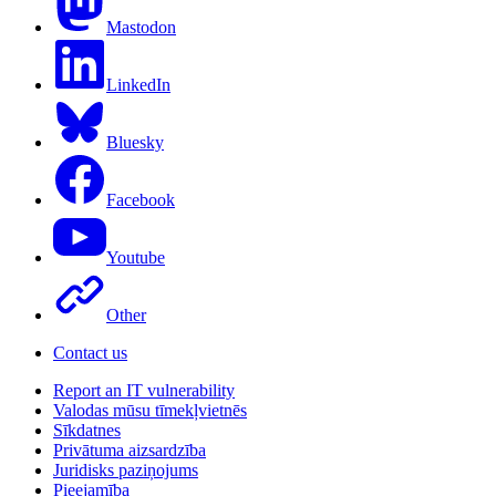
Mastodon
LinkedIn
Bluesky
Facebook
Youtube
Other
Contact us
Report an IT vulnerability
Valodas mūsu tīmekļvietnēs
Sīkdatnes
Privātuma aizsardzība
Juridisks paziņojums
Pieejamība