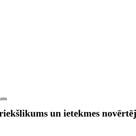
jums
priekšlikums un ietekmes novērt