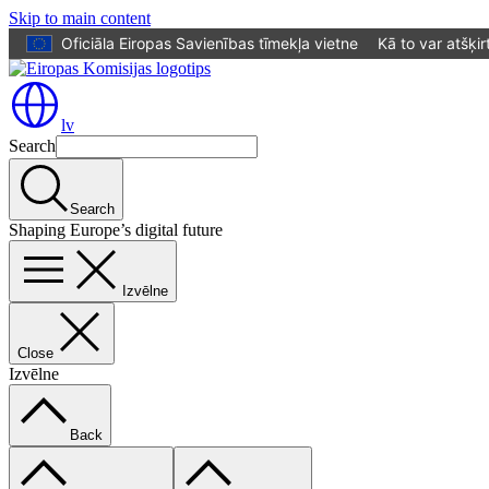
Skip to main content
Oficiāla Eiropas Savienības tīmekļa vietne
Kā to var atšķir
lv
Search
Search
Shaping Europe’s digital future
Izvēlne
Close
Izvēlne
Back