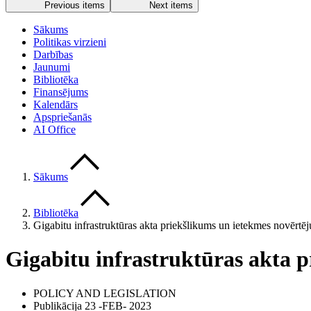
Previous items
Next items
Sākums
Politikas virzieni
Darbības
Jaunumi
Bibliotēka
Finansējums
Kalendārs
Apspriešanās
AI Office
Sākums
Bibliotēka
Gigabitu infrastruktūras akta priekšlikums un ietekmes novērtē
Gigabitu infrastruktūras akta 
POLICY AND LEGISLATION
Publikācija 23 -FEB- 2023