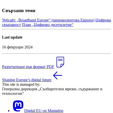
Свързани теми
Уебсайт „Broadband Europe“ (широколентова Европа)
Цифрова
свързаност
План „Цифрово десетилетие“
Last update
16 февруари 2024
Разпечатване във формат PDF
Shaping Europe’s digital future
This site is managed by:
Генерална дирекция „Съобщителни мрежи, съдържание и
технологии“
Digital EU on Mastadon