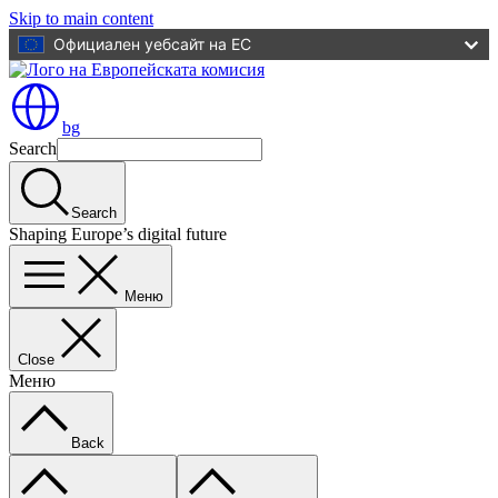
Skip to main content
Официален уебсайт на ЕС
bg
Search
Search
Shaping Europe’s digital future
Меню
Close
Меню
Back