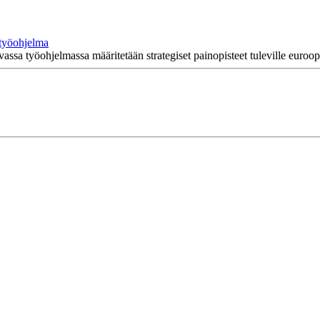
 työohjelma
ssa työohjelmassa määritetään strategiset painopisteet tuleville eurooppal