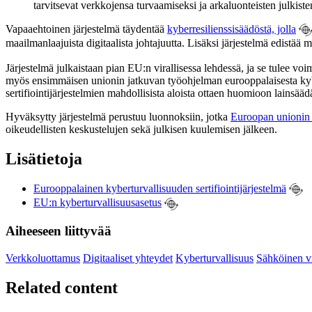
tarvitsevat verkkojensa turvaamiseksi ja arkaluonteisten julkist
Vapaaehtoinen järjestelmä täydentää
kyberresilienssisäädöstä, jolla
maailmanlaajuista digitaalista johtajuutta. Lisäksi järjestelmä edistä
Järjestelmä julkaistaan pian EU:n virallisessa lehdessä, ja se tulee vo
myös ensimmäisen unionin jatkuvan työohjelman eurooppalaisesta kybert
sertifiointijärjestelmien mahdollisista aloista ottaen huomioon lainsä
Hyväksytty järjestelmä perustuu luonnoksiin, jotka
Euroopan unionin 
oikeudellisten keskustelujen sekä julkisen kuulemisen jälkeen.
Lisätietoja
Eurooppalainen kyberturvallisuuden sertifiointijärjestelmä
EU:n kyberturvallisuusasetus
Aiheeseen liittyvää
Verkkoluottamus
Digitaaliset yhteydet
Kyberturvallisuus
Sähköinen vi
Related content