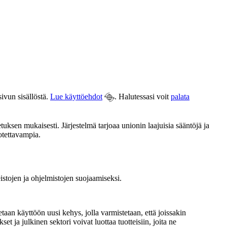
ivun sisällöstä.
Lue käyttöehdot
. Halutessasi voit
palata
ksen mukaisesti. Järjestelmä tarjoaa unionin laajuisia sääntöjä ja
uotettavampia.
teistojen ja ohjelmistojen suojaamiseksi.
n käyttöön uusi kehys, jolla varmistetaan, että joissakin
et ja julkinen sektori voivat luottaa tuotteisiin, joita ne