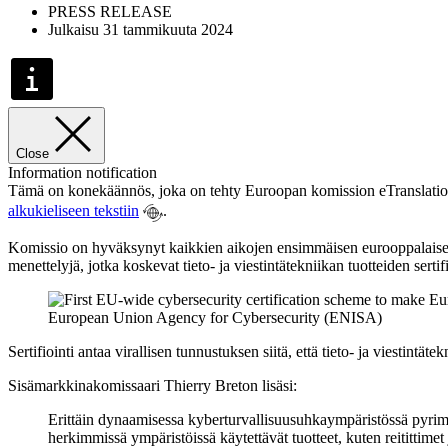
PRESS RELEASE
Julkaisu 31 tammikuuta 2024
Close
Information notification
Tämä on konekäännös, joka on tehty Euroopan komission eTranslation-o
alkukieliseen tekstiin
.
Komissio on hyväksynyt kaikkien aikojen ensimmäisen eurooppalaisen ky
menettelyjä, jotka koskevat tieto- ja viestintätekniikan tuotteiden serti
European Union Agency for Cybersecurity (ENISA)
Sertifiointi antaa virallisen tunnustuksen siitä, että tieto- ja viestintä
Sisämarkkinakomissaari Thierry Breton lisäsi:
Erittäin dynaamisessa kyberturvallisuusuhkaympäristössä pyrim
herkimmissä ympäristöissä käytettävät tuotteet, kuten reitittimet j