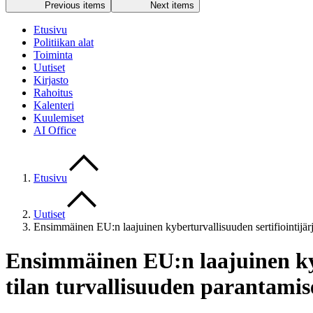
Previous items
Next items
Etusivu
Politiikan alat
Toiminta
Uutiset
Kirjasto
Rahoitus
Kalenteri
Kuulemiset
AI Office
Etusivu
Uutiset
Ensimmäinen EU:n laajuinen kyberturvallisuuden sertifiointijärj
Ensimmäinen EU:n laajuinen kyb
tilan turvallisuuden parantamis