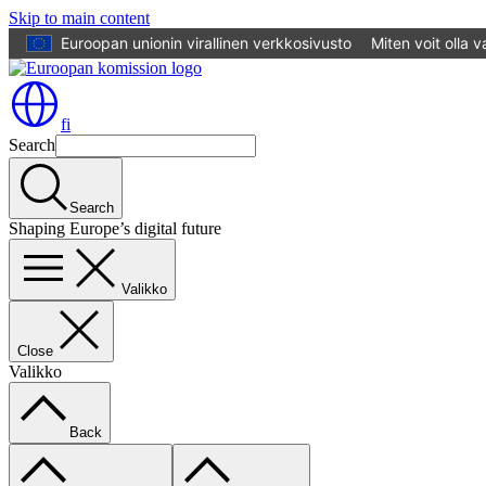
Skip to main content
Euroopan unionin virallinen verkkosivusto
Miten voit olla 
fi
Search
Search
Shaping Europe’s digital future
Valikko
Close
Valikko
Back