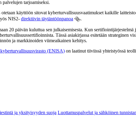
en palvelujen tarjoamiseksi.
otetaan käyttöön sitovat kyberturvallisuusvaatimukset kaikille laitteist
ä myös NIS2-
direktiivin täytäntöönpanoa
.
imaan 20 päivän kuluttua sen julkaisemisesta. Kun sertifiointijärjestelmä
urvallisuussertifioinnista. Tässä asiakirjassa esitetään strateginen vis
ädännön ja markkinoiden viimeaikainen kehitys.
kyberturvallisuusvirasto (ENISA)
on laatinut tiiviissä yhteistyössä teol
estintä ja yksityisyyden suoja
Luottamuspalvelut ja sähköinen tunnist