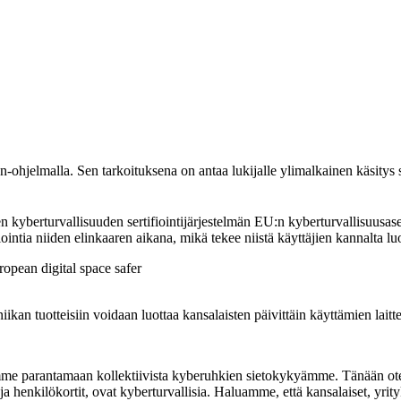
hjelmalla. Sen tarkoituksena on antaa lukijalle ylimalkainen käsitys s
berturvallisuuden sertifiointijärjestelmän EU:n kyberturvallisuusasetu
fiointia niiden elinkaaren aikana, mikä tekee niistä käyttäjien kannalta l
tekniikan tuotteisiin voidaan luottaa kansalaisten päivittäin käyttämien lait
me parantamaan kollektiivista kyberuhkien sietokykyämme. Tänään otetaa
a henkilökortit, ovat kyberturvallisia. Haluamme, että kansalaiset, yrityks