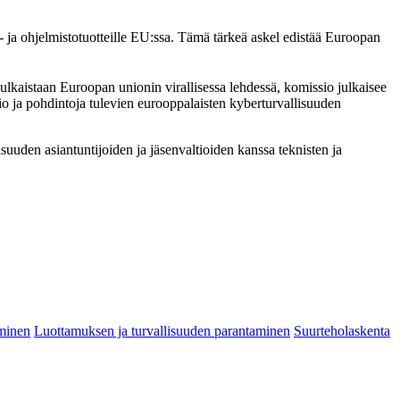
o- ja ohjelmistotuotteille EU:ssa. Tämä tärkeä askel edistää Euroopan
 julkaistaan Euroopan unionin virallisessa lehdessä, komissio julkaisee
io ja pohdintoja tulevien eurooppalaisten kyberturvallisuuden
lisuuden asiantuntijoiden ja jäsenvaltioiden kanssa teknisten ja
aminen
Luottamuksen ja turvallisuuden parantaminen
Suurteholaskenta