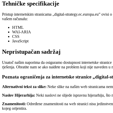
Tehničke specifikacije
Pristup internetskim stranicama „digital-strategy.ec.europa.eu” ovisi
vašem računalu:
HTML
WAI-ARIA
CSS
JavaScript
Nepristupačan sadržaj
Unatoč našim naporima da osiguramo dostupnost internetske stranice „d
rješenja. Obratite nam se ako naiđete na problem koji nije naveden u 
Poznata ograničenja za internetske stranice „digital-s
Alternativni tekst za slike:
Neke slike na našim web stranicama nemaju
Naslov Hijerarhija:
Neki naslovi ne slijede ispravnu hijerarhiju, što
Znamenitosti:
Određene znamenitosti na web stranici nisu jedinstven
kojeg orijentira.