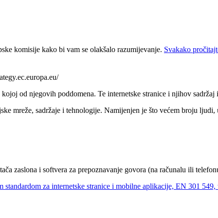
pske komisije kako bi vam se olakšalo razumijevanje.
Svakako pročitajt
rategy.ec.europa.eu/
o kojoj od njegovih poddomena. Te internetske stranice i njihov sadržaj i
 mreže, sadržaje i tehnologije. Namijenjen je što većem broju ljudi, u
ača zaslona i softvera za prepoznavanje govora (na računalu ili telefon
m standardom za internetske stranice i mobilne aplikacije, EN 301 549, v