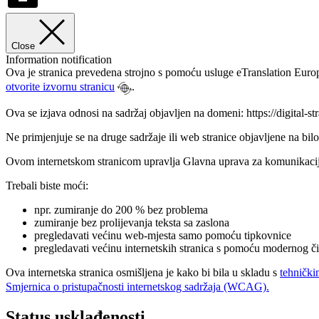
Close
Information notification
Ova je stranica prevedena strojno s pomoću usluge eTranslation Euro
otvorite izvornu stranicu
.
Ova se izjava odnosi na sadržaj objavljen na domeni: https://digital-st
Ne primjenjuje se na druge sadržaje ili web stranice objavljene na bil
Ovom internetskom stranicom upravlja Glavna uprava za komunikacijske
Trebali biste moći:
npr. zumiranje do 200 % bez problema
zumiranje bez prolijevanja teksta sa zaslona
pregledavati većinu web-mjesta samo pomoću tipkovnice
pregledavati većinu internetskih stranica s pomoću modernog čit
Ova internetska stranica osmišljena je kako bi bila u skladu s
tehnički
Smjernica o pristupačnosti internetskog sadržaja (WCAG).
Status usklađenosti