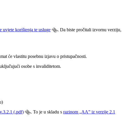
e uvjete korištenja te usluge
. Da biste pročitali izvornu verziju,
mat će vlastitu posebnu izjavu o pristupačnosti.
ključujući osobe s invaliditetom.
u)
.3.2.1 (.pdf)
. To je u skladu s
razinom „AA” iz verzije 2.1