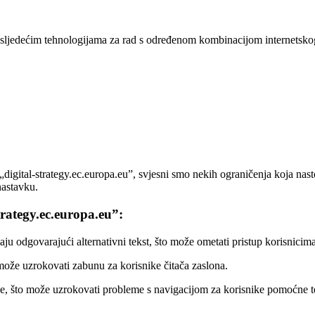
 o sljedećim tehnologijama za rad s određenom kombinacijom internetskog
igital-strategy.ec.europa.eu”, svjesni smo nekih ograničenja koja nast
nastavku.
trategy.ec.europa.eu”:
 odgovarajući alternativni tekst, što može ometati pristup korisnicima
 može uzrokovati zabunu za korisnike čitača zaslona.
e, što može uzrokovati probleme s navigacijom za korisnike pomoćne teh