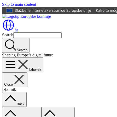
Skip to main content
Službene internetske stranice Europske unije
Kako to mogu
hr
Search
Search
Shaping Europe’s digital future
Izbornik
Close
Izbornik
Back