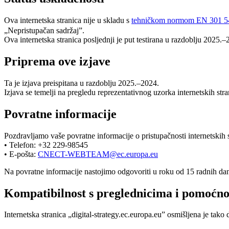
Ova internetska stranica nije u skladu s
tehničkom normom EN 301 549
„Nepristupačan sadržaj”.
Ova internetska stranica posljednji je put testirana u razdoblju 2025.–
Priprema ove izjave
Ta je izjava preispitana u razdoblju 2025.–2024.
Izjava se temelji na pregledu reprezentativnog uzorka internetskih str
Povratne informacije
Pozdravljamo vaše povratne informacije o pristupačnosti internetskih s
• Telefon: +32 229-98545
• E-pošta:
CNECT-WEBTEAM@ec.europa.eu
Na povratne informacije nastojimo odgovoriti u roku od 15 radnih dan
Kompatibilnost s preglednicima i pomoćn
Internetska stranica „digital-strategy.ec.europa.eu” osmišljena je ta