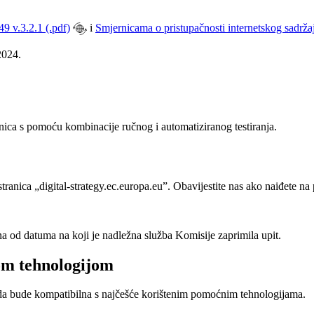
 v.3.2.1 (.pdf)
i
Smjernicama o pristupačnosti internetskog sadr
2024.
anica s pomoću kombinacije ručnog i automatiziranog testiranja.
tranica „digital-strategy.ec.europa.eu”. Obavijestite nas ako naiđete na 
a od datuma na koji je nadležna služba Komisije zaprimila upit.
om tehnologijom
ko da bude kompatibilna s najčešće korištenim pomoćnim tehnologijama.