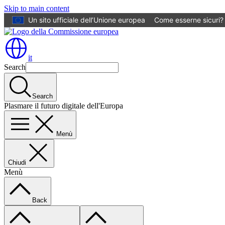
Skip to main content
Un sito ufficiale dell’Unione europea
Come esserne sicuri?
it
Search
Search
Plasmare il futuro digitale dell'Europa
Menù
Chiudi
Menù
Back