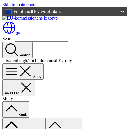
Skip to main content
En officiell EU-webbplats
sv
Search
Search
Utváření digitální budoucnosti Evropy
Meny
Avslutad
Meny
Back