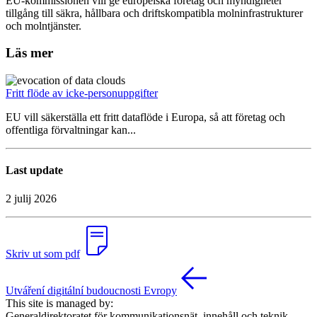
EU-kommissionen vill ge europeiska företag och myndigheter
tillgång till säkra, hållbara och driftskompatibla molninfrastrukturer
och molntjänster.
Läs mer
Fritt flöde av icke-personuppgifter
EU vill säkerställa ett fritt dataflöde i Europa, så att företag och
offentliga förvaltningar kan...
Last update
2 julij 2026
Skriv ut som pdf
Utváření digitální budoucnosti Evropy
This site is managed by:
Generaldirektoratet för kommunikationsnät, innehåll och teknik