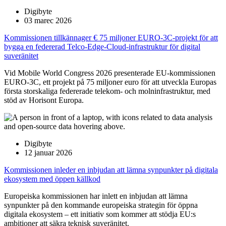
Digibyte
03 marec 2026
Kommissionen tillkännager € 75 miljoner EURO-3C-projekt för att
bygga en federerad Telco-Edge-Cloud-infrastruktur för digital
suveränitet
Vid Mobile World Congress 2026 presenterade EU-kommissionen
EURO-3C, ett projekt på 75 miljoner euro för att utveckla Europas
första storskaliga federerade telekom- och molninfrastruktur, med
stöd av Horisont Europa.
Digibyte
12 januar 2026
Kommissionen inleder en inbjudan att lämna synpunkter på digitala
ekosystem med öppen källkod
Europeiska kommissionen har inlett en inbjudan att lämna
synpunkter på den kommande europeiska strategin för öppna
digitala ekosystem – ett initiativ som kommer att stödja EU:s
ambitioner att säkra teknisk suveränitet.