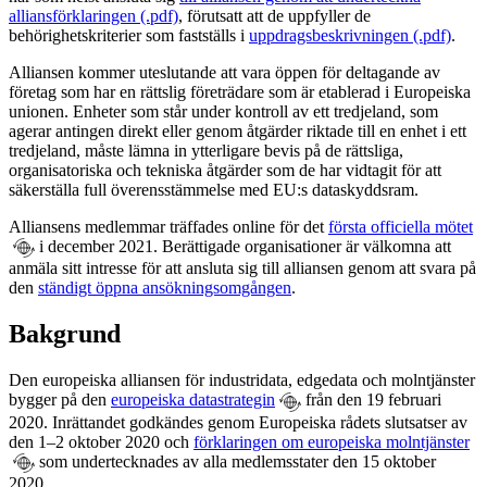
alliansförklaringen (.pdf)
, förutsatt att de uppfyller de
behörighetskriterier som fastställs i
uppdragsbeskrivningen (.pdf)
.
Alliansen kommer uteslutande att vara öppen för deltagande av
företag som har en rättslig företrädare som är etablerad i Europeiska
unionen. Enheter som står under kontroll av ett tredjeland, som
agerar antingen direkt eller genom åtgärder riktade till en enhet i ett
tredjeland, måste lämna in ytterligare bevis på de rättsliga,
organisatoriska och tekniska åtgärder som de har vidtagit för att
säkerställa full överensstämmelse med EU:s dataskyddsram.
Alliansens medlemmar träffades online för det
första officiella mötet
i december 2021. Berättigade organisationer är välkomna att
anmäla sitt intresse för att ansluta sig till alliansen genom att svara på
den
ständigt öppna ansökningsomgången
.
Bakgrund
Den europeiska alliansen för industridata, edgedata och molntjänster
bygger på den
europeiska datastrategin
från den 19 februari
2020. Inrättandet godkändes genom Europeiska rådets slutsatser av
den 1–2 oktober 2020 och
förklaringen om europeiska molntjänster
som undertecknades av alla medlemsstater den 15 oktober
2020.