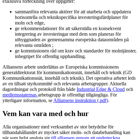
exklusiva förteckning över uppgifter:
sammanföra relevanta aktörer för att utarbeta och uppdatera
horisontella och teknikspecifika investeringsfärdplaner för
moln och edge,
ge rekommendationer för att säkerställa en konsekvent
integrering av investeringar med dem som planeras för
utbyggnaden av gemensamma europeiska dataområden på
relevanta områden ;
ge kommissionen råd om krav och standarder för molntjänster,
inbegripet för offentlig upphandling.
Alliansens arbete underlättas av Europeiska kommissionens
generaldirektorat för kommunikationsnät, innehåll och teknik (GD
Kommunikationsnät, innehåll och teknik). Det operativa arbetet leds
av en tillsatt styrkommitté och relevanta arbetsgrupper. Aktuella
dagordningar och protokoll från både
Industrial Edge & Cloud
och
medlemsstaternas
arbetsgrupp är offentligt tillgängliga. För
ytterligare information, se
Alliansens instruktion (.pdf)
.
Vem kan vara med och hur
Alla organisationer med verksamhet av stor betydelse för
tillhandahållandet av mycket säker moln- och databehandling kan
när som helst ansluta sig
till alliansen genom att underteckna