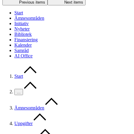
Previous items
Next items
Start
Ämnesområden
Initiativ
Nyheter
Bibliotek
Finansiering
Kalender
Samråd
AI Office
Start
…
Ämnesområden
Uppgifter