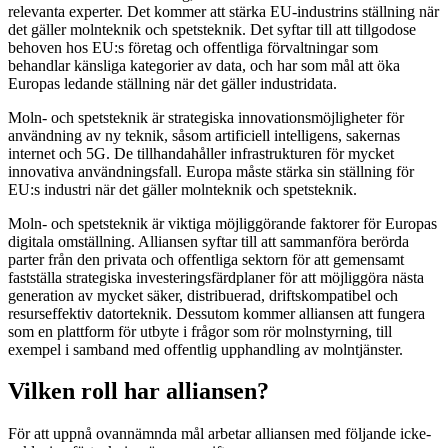
relevanta experter. Det kommer att stärka EU-industrins ställning när
det gäller molnteknik och spetsteknik. Det syftar till att tillgodose
behoven hos EU:s företag och offentliga förvaltningar som
behandlar känsliga kategorier av data, och har som mål att öka
Europas ledande ställning när det gäller industridata.
Moln- och spetsteknik är strategiska innovationsmöjligheter för
användning av ny teknik, såsom artificiell intelligens, sakernas
internet och 5G. De tillhandahåller infrastrukturen för mycket
innovativa användningsfall. Europa måste stärka sin ställning för
EU:s industri när det gäller molnteknik och spetsteknik.
Moln- och spetsteknik är viktiga möjliggörande faktorer för Europas
digitala omställning. Alliansen syftar till att sammanföra berörda
parter från den privata och offentliga sektorn för att gemensamt
fastställa strategiska investeringsfärdplaner för att möjliggöra nästa
generation av mycket säker, distribuerad, driftskompatibel och
resurseffektiv datorteknik. Dessutom kommer alliansen att fungera
som en plattform för utbyte i frågor som rör molnstyrning, till
exempel i samband med offentlig upphandling av molntjänster.
Vilken roll har alliansen?
För att uppnå ovannämnda mål arbetar alliansen med följande icke-