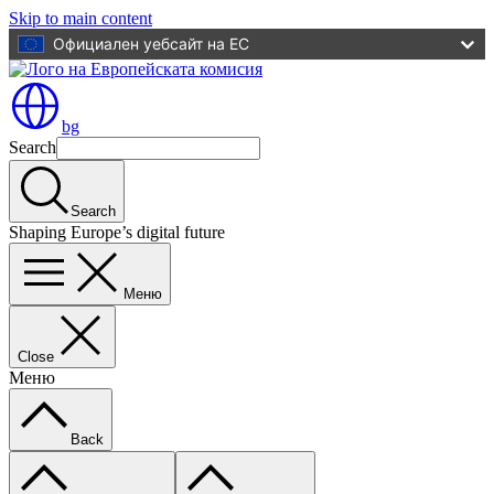
Skip to main content
Официален уебсайт на ЕС
bg
Search
Search
Shaping Europe’s digital future
Меню
Close
Меню
Back