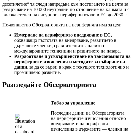
десетилетие“ тя следи напредъка към постигането на целта за
разгръщане на 10 000 неутрални по отношение на климата и с
висока степен на сигурност периферни възли в ЕС до 2030 г.
По-конкретно Обсерваторията на периферията има за цел:
Измерване на периферното внедряване в ЕС,
обхващащо гъстотата на внедряване, развитието в
държавите членки, сравнителните анализи с
международните тенденции и развитието на пазара.
Разработване и усъвършенстване на таксономията на
периферните изчисления и методите за събиране на
данни,
за да се върви в крак с текущото технологично и
промишлено развитие.
Разгледайте Обсерваторията
Табло за управление
Последни данни на Обсерваторията
на периферните изчисления относно
внедряването на периферни
изчисления в държавите — членки на