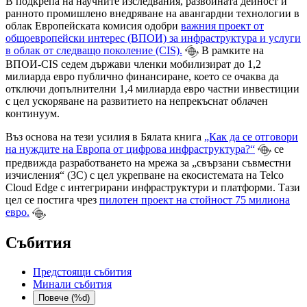
В подкрепа на научните изследвания, развойната дейност и
ранното промишлено внедряване на авангардни технологии в
облак Европейската комисия одобри
важния проект от
общоевропейски интерес (ВПОИ) за инфраструктура и услуги
в облак от следващо поколение (CIS).
В рамките на
ВПОИ-CIS седем държави членки мобилизират до 1,2
милиарда евро публично финансиране, което се очаква да
отключи допълнителни 1,4 милиарда евро частни инвестиции
с цел ускоряване на развитието на непрекъснат облачен
континуум.
Въз основа на тези усилия в Бялата книга
„Как да се отговори
на нуждите на Европа от цифрова инфраструктура?“
се
предвижда разработването на мрежа за „свързани съвместни
изчисления“ (3C) с цел укрепване на екосистемата на Telco
Cloud Edge с интегрирани инфраструктури и платформи. Тази
цел се постига чрез
пилотен проект на стойност 75 милиона
евро.
Събития
Предстоящи събития
Минали събития
Повече (%d)