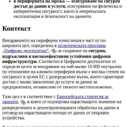
в периферията на мрежа — осигуряване на сигурен
достъп до данни и услуги,
осигуряване на физическа и
кибернетична сигурност, както и непрекъсната
експлоатация и безопасност на данните.
Контекст
Внедряването на периферни изчисления е част от по-
широката цел, определена в
политическата програма
„Цифрово десетилетие“,
за създаване на
сигурни,
издръжливи и високоефективни устойчиви цифрови
инфраструктури.
Съответно в Цифровото десетилетие се
определя целта за внедряване на най-малко 10 000 неутрални
по отношение на климата периферни възли с висока степен на
сигурност в целия ЕС с разпределени възли, които гарантират
достъп с малко закъснение до услуги за данни за
предприятията, независимо от тяхното местоположение.
Тази цел е в съответствие с
Европейската стратегия за
данните,
в която се подчертава нарастващото значение на
разпределената и децентрализираната обработка на данни в
отговор на нарастващите потоци от данни от свързани
устройства.