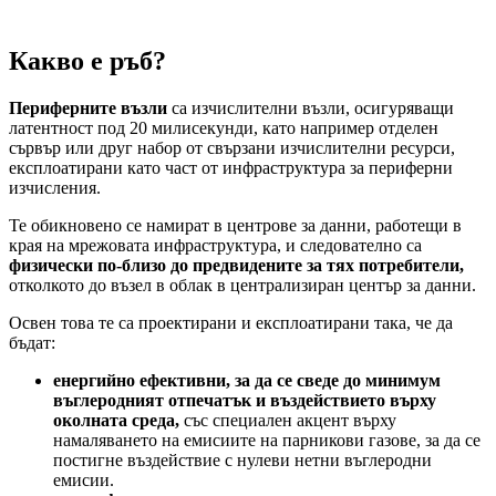
Какво е ръб?
Периферните възли
са изчислителни възли, осигуряващи
латентност под 20 милисекунди, като например отделен
сървър или друг набор от свързани изчислителни ресурси,
експлоатирани като част от инфраструктура за периферни
изчисления.
Те обикновено се намират в центрове за данни, работещи в
края на мрежовата инфраструктура, и следователно са
физически по-близо до предвидените за тях потребители,
отколкото до възел в облак в централизиран център за данни.
Освен това те са проектирани и експлоатирани така, че да
бъдат:
енергийно ефективни, за да се сведе до минимум
въглеродният отпечатък и въздействието върху
околната среда,
със специален акцент върху
намаляването на емисиите на парникови газове, за да се
постигне въздействие с нулеви нетни въглеродни
емисии.