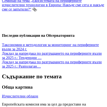
Семинар на тема „Екосистемата на периферните
изчислителни технологии в Европа: Накъде сме сега и накъде
сме се запътили?“
Последни публикации на Обсерваторията
Таксономия и методология за мониторинг на периферните
възли за 2024 г.
Доклад за напредъка по разгръщането на периферните възли
за 2025 г.: Тенденции …
Доклад за напредъка по разгръщането на периферните възли
за 2025 г.: Разполаган…
Съдържание по темата
Обща картина
Изчислителни облаци
Европейската комисия има за цел да предостави на