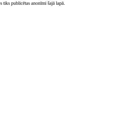
es tiks publicētas anonīmi šajā lapā.