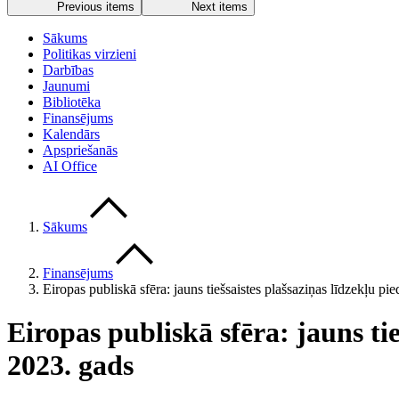
Previous items
Next items
Sākums
Politikas virzieni
Darbības
Jaunumi
Bibliotēka
Finansējums
Kalendārs
Apspriešanās
AI Office
Sākums
Finansējums
Eiropas publiskā sfēra: jauns tiešsaistes plašsaziņas līdzekļu 
Eiropas publiskā sfēra: jauns t
2023. gads