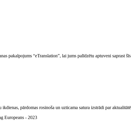
nas pakalpojums “eTranslation”, lai jums palīdzētu aptuveni saprast šīs
u ikdienas, pārdomas rosinoša un uzticama satura izstrādi par aktualitāt