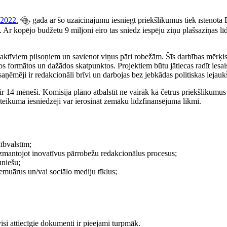
2022.
gadā ar šo uzaicinājumu iesniegt priekšlikumus tiek īstenota
. Ar kopējo budžetu 9 miljoni eiro tas sniedz iespēju ziņu plašsaziņas 
ktīviem pilsoņiem un savienot viņus pāri robežām. Šīs darbības mērķis i
os formātos un dažādos skatpunktos. Projektiem būtu jātiecas radīt iesa
 saņēmēji ir redakcionāli brīvi un darbojas bez jebkādas politiskas iejauk
ir 14 mēneši. Komisija plāno atbalstīt ne vairāk kā četrus priekšliku
eikuma iesniedzēji var ierosināt zemāku līdzfinansējuma likmi.
ībvalstīm;
 izmantojot inovatīvus pārrobežu redakcionālus procesus;
uniešu;
 emuārus un/vai sociālo mediju tīklus;
si attiecīgie dokumenti ir pieejami turpmāk.