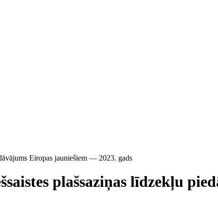
piedāvājums Eiropas jauniešiem — 2023. gads
iešsaistes plašsaziņas līdzekļu p