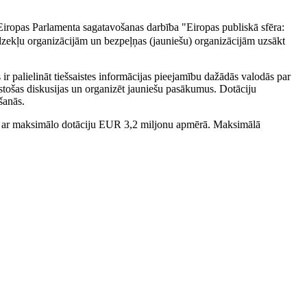
 Eiropas Parlamenta sagatavošanas darbība "Eiropas publiskā sfēra:
līdzekļu organizācijām un bezpeļņas (jauniešu) organizācijām uzsākt
r palielināt tiešsaistes informācijas pieejamību dažādās valodās par
istošas diskusijas un organizēt jauniešu pasākumus. Dotāciju
šanās.
mus ar maksimālo dotāciju EUR 3,2 miljonu apmērā. Maksimālā