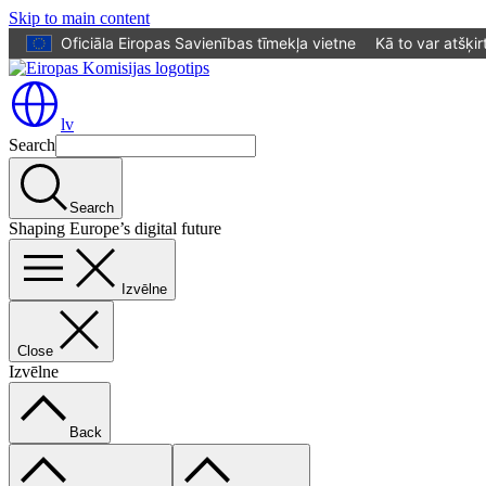
Skip to main content
Oficiāla Eiropas Savienības tīmekļa vietne
Kā to var atšķir
lv
Search
Search
Shaping Europe’s digital future
Izvēlne
Close
Izvēlne
Back