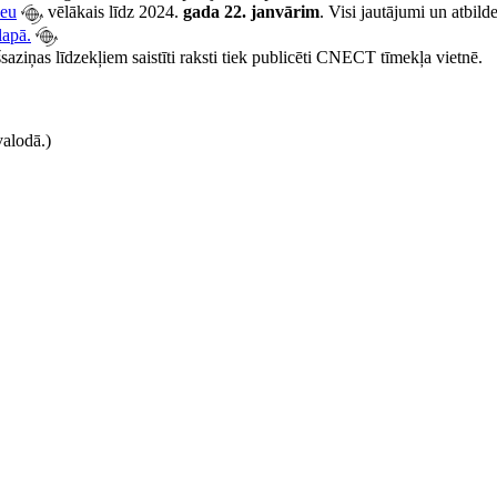
eu
vēlākais līdz 2024.
gada 22. janvārim
. Visi jautājumi un atbild
lapā.
aziņas līdzekļiem saistīti raksti tiek publicēti CNECT tīmekļa vietnē.
valodā.)