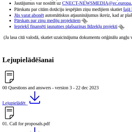
Jautājumus var nosūtīt uz
CNECT-NEWSMEDIA@ec.europa.
Pārskatu par citām dotāciju iespējām ziņu medijiem skatiet
šajā 
Jūs varat abonēt
automātiskus atjauninājumus ikreiz, kad ar plašs
Pārskats par ziņu mediju projektiem
Iepriekš finansēti jaunatnes plašsaziņas līdzekļu projekti
(Ja lasa citā valodā, skatiet uzaicinājuma dokumentu oriģinālu angļu 
Lejupielādēšanai
00 Questions and answers - version 3 - 22 dec 2023
Lejupielādēt
01. Call for proposals.pdf