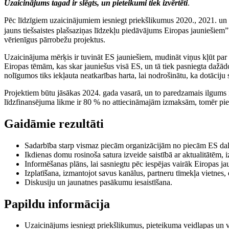
Uzaicinājums tagad ir slēgts, un pieteikumi tiek izvērtēti
.
Pēc līdzīgiem uzaicinājumiem iesniegt priekšlikumus 2020., 2021. un
jauns tiešsaistes plašsaziņas līdzekļu piedāvājums Eiropas jauniešiem”
vērienīgus pārrobežu projektus.
Uzaicinājuma mērķis ir tuvināt ES jauniešiem, mudināt viņus kļūt par a
Eiropas tēmām, kas skar jauniešus visā ES, un tā tiek pasniegta dažād
nolīgumos tiks iekļauta neatkarības harta, lai nodrošinātu, ka dotāciju
Projektiem būtu jāsākas 2024. gada vasarā, un to paredzamais ilgums 
līdzfinansējuma likme ir 80 % no attiecināmajām izmaksām, tomēr piet
Gaidāmie rezultāti
Sadarbība starp vismaz piecām organizācijām no piecām ES dal
Ikdienas domu rosinoša satura izveide saistībā ar aktualitātēm,
Informēšanas plāns, lai sasniegtu pēc iespējas vairāk Eiropas ja
Izplatīšana, izmantojot savus kanālus, partneru tīmekļa vietnes,
Diskusiju un jaunatnes pasākumu iesaistīšana.
Papildu informācija
Uzaicinājums iesniegt priekšlikumus, pieteikuma veidlapas un vi