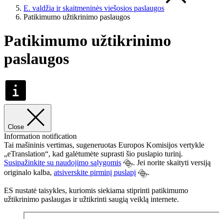
E. valdžia ir skaitmeninės viešosios paslaugos
Patikimumo užtikrinimo paslaugos
Patikimumo užtikrinimo
paslaugos
Close
Information notification
Tai mašininis vertimas, sugeneruotas Europos Komisijos vertykle
„eTranslation“, kad galėtumėte suprasti šio puslapio turinį.
Susipažinkite su naudojimo sąlygomis
. Jei norite skaityti versiją
originalo kalba,
atsiverskite pirminį puslapį
.
ES nustatė taisykles, kuriomis siekiama stiprinti patikimumo
užtikrinimo paslaugas ir užtikrinti saugią veiklą internete.