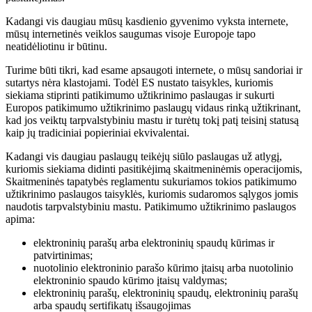
Kadangi vis daugiau mūsų kasdienio gyvenimo vyksta internete,
mūsų internetinės veiklos saugumas visoje Europoje tapo
neatidėliotinu ir būtinu.
Turime būti tikri, kad esame apsaugoti internete, o mūsų sandoriai ir
sutartys nėra klastojami. Todėl ES nustato taisykles, kuriomis
siekiama stiprinti patikimumo užtikrinimo paslaugas
ir
sukurti
Europos patikimumo užtikrinimo paslaugų vidaus rinką užtikrinant,
kad jos veiktų tarpvalstybiniu mastu ir turėtų tokį patį teisinį statusą
kaip jų tradiciniai popieriniai ekvivalentai.
Kadangi vis daugiau paslaugų teikėjų siūlo paslaugas už atlygį,
kuriomis siekiama didinti pasitikėjimą skaitmeninėmis operacijomis,
Skaitmeninės tapatybės reglamentu sukuriamos tokios patikimumo
užtikrinimo paslaugos taisyklės, kuriomis sudaromos sąlygos jomis
naudotis tarpvalstybiniu mastu. Patikimumo užtikrinimo paslaugos
apima:
elektroninių parašų arba elektroninių spaudų kūrimas ir
patvirtinimas;
nuotolinio elektroninio parašo kūrimo įtaisų arba nuotolinio
elektroninio spaudo kūrimo įtaisų valdymas;
elektroninių parašų, elektroninių spaudų, elektroninių parašų
arba spaudų sertifikatų išsaugojimas