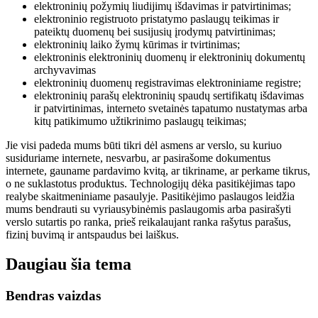
elektroninių požymių liudijimų išdavimas ir patvirtinimas;
elektroninio registruoto pristatymo paslaugų teikimas ir
pateiktų duomenų bei susijusių įrodymų patvirtinimas;
elektroninių laiko žymų kūrimas ir tvirtinimas;
elektroninis elektroninių duomenų ir elektroninių dokumentų
archyvavimas
elektroninių duomenų registravimas elektroniniame registre;
elektroninių parašų elektroninių spaudų sertifikatų išdavimas
ir patvirtinimas, interneto svetainės tapatumo nustatymas arba
kitų patikimumo užtikrinimo paslaugų teikimas;
Jie visi padeda mums būti tikri dėl asmens ar verslo, su kuriuo
susiduriame internete, nesvarbu, ar pasirašome dokumentus
internete, gauname pardavimo kvitą, ar tikriname, ar perkame tikrus,
o ne suklastotus produktus. Technologijų dėka pasitikėjimas tapo
realybe skaitmeniniame pasaulyje. Pasitikėjimo paslaugos leidžia
mums bendrauti su vyriausybinėmis paslaugomis arba pasirašyti
verslo sutartis po ranka, prieš reikalaujant ranka rašytus parašus,
fizinį buvimą ir antspaudus bei laiškus.
Daugiau šia tema
Bendras vaizdas