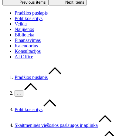
Previous items
Next items
Pradžios puslapis
Politikos sritys
Veikla
Naujienos
Biblioteka
Finansavimas
Kalendorius
Konsultacijos
AI Office
Pradžios puslapis
…
Politikos sritys
Skaitmeninės viešosios paslaugos ir aplinka