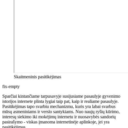
Skaitmeninis pasitikėjimas
fix-empty
Sparčiai kintančiame tarpusavyje susijusiame pasaulyje gyvenimo
istorijos internete plinta lygiai taip pat, kaip ir realiame pasaulyje.
Pasitikėjimas tapo svarbiu mechanizmu, kuris yra labai svarbus
mūsų asmeniniams ir verslo santykiams. Nuo naujų ryšių kūrimo,
interesų siekimo iki mokėjimų internetu ir nuosavybės sandorių
pasirašymo - viskas įmanoma internetinėje aplinkoje, jei yra
pasitikėjimas.