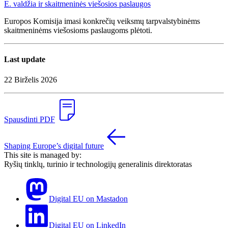
E. valdžia ir skaitmeninės viešosios paslaugos
Europos Komisija imasi konkrečių veiksmų tarpvalstybinėms
skaitmeninėms viešosioms paslaugoms plėtoti.
Last update
22 Birželis 2026
Spausdinti PDF
Shaping Europe’s digital future
This site is managed by:
Ryšių tinklų, turinio ir technologijų generalinis direktoratas
Digital EU on Mastadon
Digital EU on LinkedIn