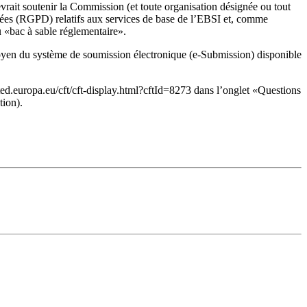
devrait soutenir la Commission (et toute organisation désignée ou tout
nnées (RGPD) relatifs aux services de base de l’EBSI et, comme
du «bac à sable réglementaire».
 moyen du système de soumission électronique (e-Submission) disponible
ted.europa.eu/cft/cft-display.html?cftId=8273 dans l’onglet «Questions
tion).