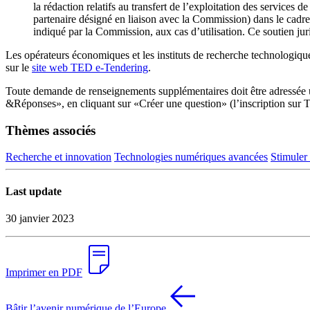
la rédaction relatifs au transfert de l’exploitation des services
partenaire désigné en liaison avec la Commission) dans le cadre
indiqué par la Commission, aux cas d’utilisation. Ce soutien juri
Les opérateurs économiques et les instituts de recherche technologiqu
sur le
site web TED e-Tendering
.
Toute demande de renseignements supplémentaires doit être adressée u
&Réponses», en cliquant sur «Créer une question» (l’inscription sur 
Thèmes associés
Recherche et innovation
Technologies numériques avancées
Stimuler
Last update
30 janvier 2023
Imprimer en PDF
Bâtir l’avenir numérique de l’Europe