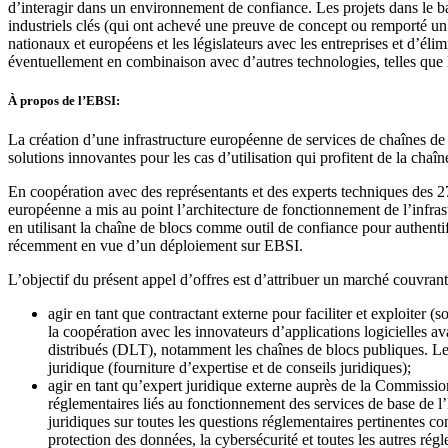
d’interagir dans un environnement de confiance. Les projets dans le bac
industriels clés (qui ont achevé une preuve de concept ou remporté un 
nationaux et européens et les législateurs avec les entreprises et d’élimi
éventuellement en combinaison avec d’autres technologies, telles que l’i
À propos de l’EBSI:
La création d’une infrastructure européenne de services de chaînes de b
solutions innovantes pour les cas d’utilisation qui profitent de la chaî
En coopération avec des représentants et des experts techniques des 2
européenne a mis au point l’architecture de fonctionnement de l’infra
en utilisant la chaîne de blocs comme outil de confiance pour authentifi
récemment en vue d’un déploiement sur EBSI.
L’objectif du présent appel d’offres est d’attribuer un marché couvrant
agir en tant que contractant externe pour faciliter et exploiter (
la coopération avec les innovateurs d’applications logicielles a
distribués (DLT), notamment les chaînes de blocs publiques. Le
juridique (fourniture d’expertise et de conseils juridiques);
agir en tant qu’expert juridique externe auprès de la Commission 
réglementaires liés au fonctionnement des services de base de l’
juridiques sur toutes les questions réglementaires pertinentes con
protection des données, la cybersécurité et toutes les autres ré