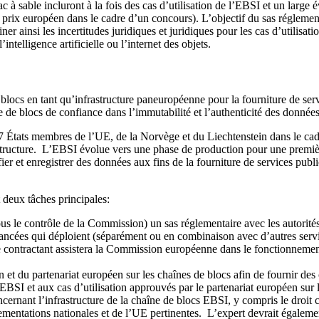
 à sable incluront à la fois des cas d’utilisation de l’EBSI et un large 
prix européen dans le cadre d’un concours). L’objectif du sas réglementa
ner ainsi les incertitudes juridiques et juridiques pour les cas d’utilisat
ntelligence artificielle ou l’internet des objets.
locs en tant qu’infrastructure paneuropéenne pour la fourniture de servic
ne de blocs de confiance dans l’immutabilité et l’authenticité des données
7 États membres de l’UE, de la Norvège et du Liechtenstein dans le cad
structure. L’EBSI évolue vers une phase de production pour une première
er et enregistrer des données aux fins de la fourniture de services publi
 deux tâches principales:
sous le contrôle de la Commission) un sas réglementaire avec les autorités 
vancées qui déploient (séparément ou en combinaison avec d’autres servic
 contractant assistera la Commission européenne dans le fonctionnement
et du partenariat européen sur les chaînes de blocs afin de fournir des c
EBSI et aux cas d’utilisation approuvés par le partenariat européen sur l
cernant l’infrastructure de la chaîne de blocs EBSI, y compris le droit civ
glementations nationales et de l’UE pertinentes. L’expert devrait égaleme