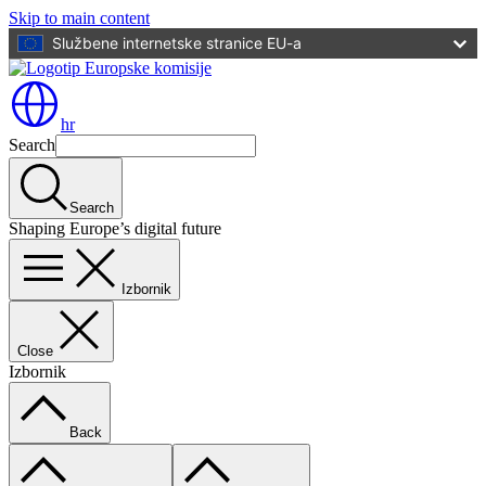
Skip to main content
Službene internetske stranice EU-a
hr
Search
Search
Shaping Europe’s digital future
Izbornik
Close
Izbornik
Back