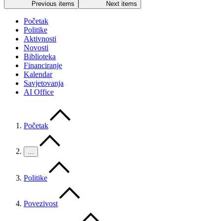
Previous items
Next items
Početak
Politike
Aktivnosti
Novosti
Biblioteka
Financiranje
Kalendar
Savjetovanja
AI Office
Početak
…
Politike
Povezivost