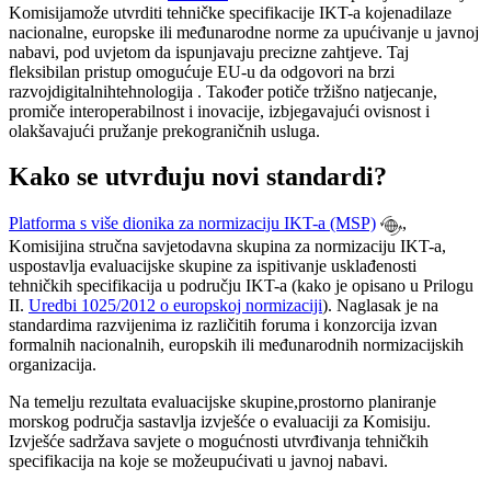
Komisija
može utvrditi tehničke specifikacije IKT-a
koje
nadilaze
nacionalne, europske ili međunarodne norme
za upućivanje u javnoj
nabavi,
pod uvjetom da ispunjavaju precizne zahtjeve.
Taj
fleksibilan pristup omogućuje EU-u da odgovori na brzi
razvoj
digitalnih
tehnologija
. Također potiče tržišno natjecanje,
promiče interoperabilnost i
inovacije, izbjegavajući
ovisnost i
olakšavajući pružanje prekograničnih usluga.
Kako se utvrđuju novi standardi?
Platforma s više dionika za
normizaciju IKT-
a (MSP)
,
Komisijina stručna savjetodavna skupina za normizaciju IKT-a,
uspostavlja evaluacijske skupine za ispitivanje usklađenosti
tehničkih specifikacija u području IKT-a (kako je opisano u Prilogu
II.
Uredbi 1025/2012 o europskoj normizaciji
). Naglasak je na
standardima razvijenima iz različitih foruma i konzorcija izvan
formalnih nacionalnih, europskih ili međunarodnih normizacijskih
organizacija.
Na temelju rezultata evaluacijske skupine,
prostorno planiranje
morskog područja
sastavlja izvješće o evaluaciji za Komisiju.
Izvješće sadržava savjete o mogućnosti utvrđivanja tehničkih
specifikacija na koje
se
može
upućivati u javnoj nabavi.