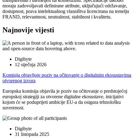
transparentan i utemeljen na konsenzusu. Specifikacije također
moraju zadovoljavati definirane atribute, uključujući održavanje,
dostupnost, prava intelektualnog vlasništva licencirana na temelju
FRAND, relevantnost, neutralnost, stabilnost i kvalitetu.
Najnovije vijesti
Digibyte
12 siječnja 2026
Komisija objavljuje poziv na očitovanje o digitalnim ekosustavima
otvorenog izvora
Europska komisija objavila je poziv na očitovanje o predstojećoj
europskoj strategiji za otvorene digitalne ekosustave, inicijativi
kojom će se poduprijeti ambicije EU-a da osigura tehnološku
suverenost.
Digibyte
31 listopada 2025