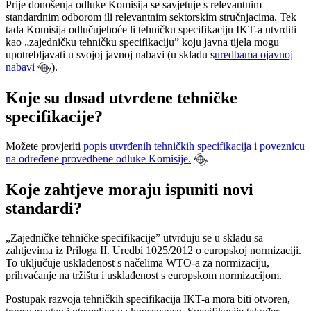
Prije donošenja odluke Komisija se savjetuje s relevantnim
standardnim odborom ili relevantnim sektorskim stručnjacima. Tek
tada Komisija odlučuje
hoće
li
tehničku specifikaciju IKT-a utvrditi
kao „zajedničku tehničku specifikaciju” koju javna tijela mogu
upotrebljavati u svojoj javnoj nabavi (u skladu s
uredbama o
javnoj
nabavi
).
Koje su dosad utvrđene tehničke
specifikacije?
Možete provjeriti
popis utvrđenih tehničkih specifikacija i poveznicu
na određene provedbene odluke Komisije.
Koje zahtjeve moraju ispuniti novi
standardi?
„Zajedničke tehničke specifikacije” utvrđuju se u skladu sa
zahtjevima iz Priloga II. Uredbi 1025/2012 o europskoj normizaciji.
To uključuje
usklađenost s načelima WTO-a za normizaciju,
prihvaćanje na tržištu i usklađenost s europskom normizacijom.
Postupak razvoja tehničkih specifikacija IKT-a mora biti otvoren,