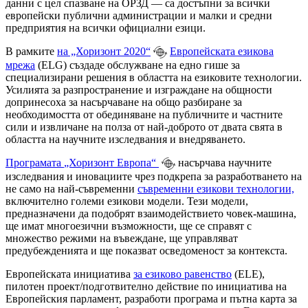
данни с цел спазване на ОРЗД — са достъпни за всички
европейски публични администрации и малки и средни
предприятия на всички официални езици.
В рамките
на
„Хоризонт 2020“
Европейската езикова
мрежа
(ELG) създаде обслужване на едно гише за
специализирани решения в областта на езиковите технологии.
Усилията за разпространение и изграждане на общности
допринесоха за насърчаване на общо разбиране за
необходимостта от обединяване на публичните и частните
сили и извличане на полза от най-доброто от двата свята в
областта на научните изследвания и внедряването.
Програмата
„Хоризонт Европа“
насърчава научните
изследвания и иновациите чрез подкрепа за разработването на
не само на най-съвременни
съвременни езикови технологии,
включително големи езикови модели. Тези модели,
предназначени да подобрят взаимодействието човек-машина,
ще имат многоезични възможности, ще се справят с
множество режими на въвеждане, ще управляват
предубежденията и ще показват осведоменост за контекста.
Европейската
инициатива
за езиково равенство
(ELE),
пилотен проект/подготвително действие по инициатива на
Европейския парламент, разработи програма и пътна карта за