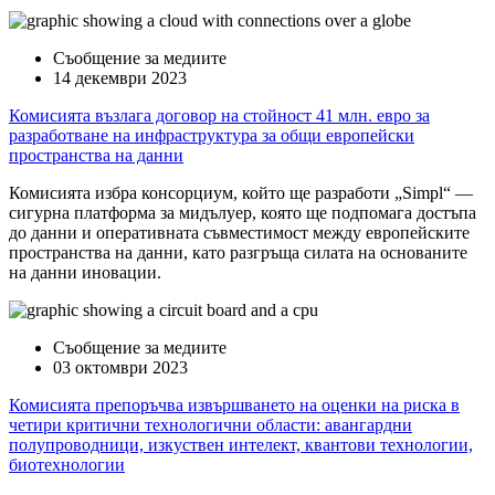
Съобщение за медиите
14 декември 2023
Комисията възлага договор на стойност 41 млн. евро за
разработване на инфраструктура за общи европейски
пространства на данни
Комисията избра консорциум, който ще разработи „Simpl“ —
сигурна платформа за мидълуер, която ще подпомага достъпа
до данни и оперативната съвместимост между европейските
пространства на данни, като разгръща силата на основаните
на данни иновации.
Съобщение за медиите
03 октомври 2023
Комисията препоръчва извършването на оценки на риска в
четири критични технологични области: авангардни
полупроводници, изкуствен интелект, квантови технологии,
биотехнологии