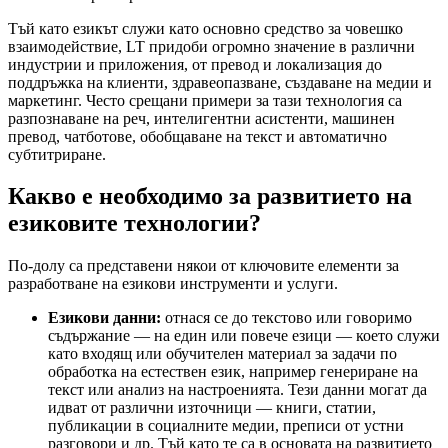
Тъй като езикът служи като основно средство за човешко
взаимодействие, LT придоби огромно значение в различни
индустрии и приложения, от превод и локализация до
поддръжка на клиенти, здравеопазване, създаване на медии и
маркетинг. Често срещани примери за тази технология са
разпознаване на реч, интелигентни асистенти, машинен
превод, чатботове, обобщаване на текст и автоматично
субтитриране.
Какво
е необходимо за развитието на
езиковите технологии?
По-долу са представени някои от ключовите елементи за
разработване на езикови инструменти и услуги.
Езикови данни:
отнася се до текстово или говоримо
съдържание — на един или повече езици — което служи
като входящ или обучителен материал за задачи по
обработка на естествен език, например генериране на
текст или анализ на настроенията. Тези данни могат да
идват от различни източници — книги, статии,
публикации в социалните медии, преписи от устни
разговори и др. Тъй като те са в основата на развитието