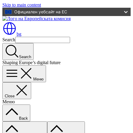
Skip to main content
Официален уебсайт на ЕС
bg
Search
Search
Shaping Europe’s digital future
Меню
Close
Меню
Back