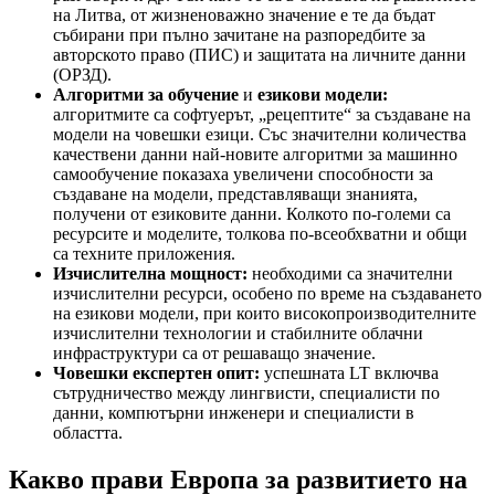
на Литва, от жизненоважно значение е те да бъдат
събирани при пълно зачитане на разпоредбите за
авторското право (ПИС) и защитата на личните данни
(ОРЗД).
Алгоритми за
обучение
и
езикови модели:
алгоритмите са софтуерът, „рецептите“ за създаване на
модели на човешки езици. Със значителни количества
качествени данни най-новите алгоритми за машинно
самообучение показаха увеличени способности за
създаване на модели, представляващи знанията,
получени от езиковите данни. Колкото по-големи са
ресурсите и моделите, толкова по-всеобхватни и общи
са техните приложения.
Изчислителна мощност:
необходими са значителни
изчислителни ресурси, особено по време на създаването
на езикови модели, при които високопроизводителните
изчислителни технологии и стабилните облачни
инфраструктури са от решаващо значение.
Човешки експертен опит:
успешната LT включва
сътрудничество между лингвисти, специалисти по
данни, компютърни инженери и специалисти в
областта.
Какво прави Европа за развитието на