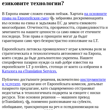
езиковите технологии?
В Европа имаме сложен езиков пейзаж. Хартата
на основните
права на Европейския съюз
забранява дискриминацията
въз основа на езика и задължава ЕС да зачита езиковото
многообразие. Отчетността, прозрачността, справедливостта и
зачитането на нашите ценности са само някои от етичните
последици. Тези права и принципи могат да бъдат
гарантирани само чрез безпристрастно използване на LT.
Европейската
литовска промишленост
играе ключова роля за
стратегическата и технологичната автономност на Европа,
която следва да бъде допълнително укрепена. Нашите
специфични пазарни нужди са най-добре известни на
европейските
LT p
roviders, стотици от които са изброени в
Каталога на eTranslation Services.
Публично достъпните решения, включително
инструментите
и услугите,
предлагани от Европейската комисия, допълват
пазарното предлагане, като същевременно отстраняват
недостатък в технологичната подкрепа за езиците с ниски
ресурси. Тези основни решения — машинен превод
(eTranslation),
поименно разпознаване на субекти,
обобщаване, транскрипция на реч и псевдонимизация на