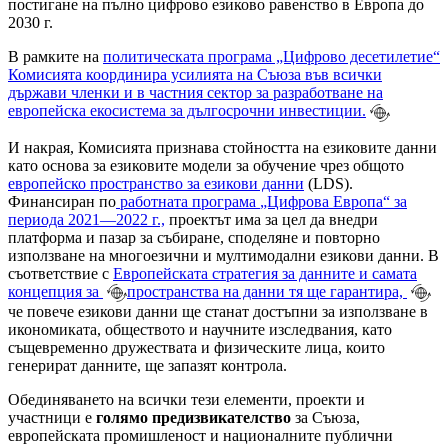
постигане на пълно цифрово езиково равенство в Европа до
2030 г.
В рамките на
политическата програма „Цифрово
десетилетие“
Комисията координира усилията на Съюза във всички
държави членки и в частния сектор за разработване на
европейска екосистема за дългосрочни инвестиции.
И накрая, Комисията признава стойността на езиковите данни
като основа за езиковите модели за обучение чрез общото
европейско пространство за езикови данни
(LDS).
Финансиран по
работната програма
„Цифрова Европа“ за
периода 2021—2022
г.,
проектът има за цел да внедри
платформа и пазар за събиране, споделяне и повторно
използване на многоезични и мултимодални езикови данни. В
съответствие с
Европейската стратегия за данните
и самата
концепция за
пространства на
данни
тя ще гарантира,
че повече езикови данни ще станат достъпни за използване в
икономиката, обществото и научните изследвания, като
същевременно дружествата и физическите лица, които
генерират данните, ще запазят контрола.
Обединяването на всички тези елементи, проекти и
участници е
голямо предизвикателство
за Съюза,
европейската промишленост и националните публични