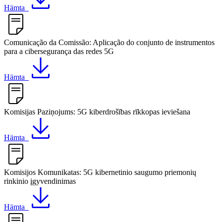
Hämta
Comunicação da Comissão: Aplicação do conjunto de instrumentos
para a cibersegurança das redes 5G
Hämta
Komisijas Paziņojums: 5G kiberdrošības rīkkopas ieviešana
Hämta
Komisijos Komunikatas: 5G kibernetinio saugumo priemonių
rinkinio įgyvendinimas
Hämta