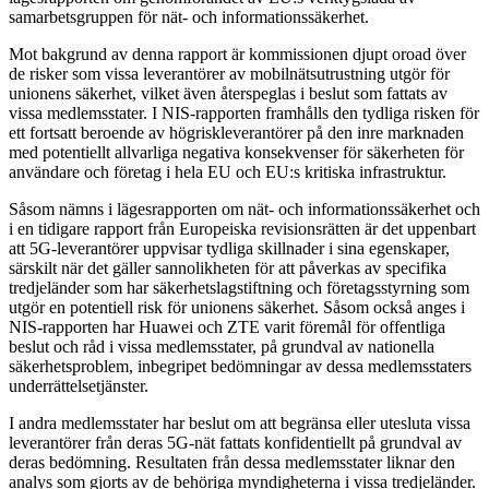
samarbetsgruppen för nät- och informationssäkerhet.
Mot bakgrund av denna rapport är kommissionen djupt oroad över
de risker som vissa leverantörer av mobilnätsutrustning utgör för
unionens säkerhet, vilket även återspeglas i beslut som fattats av
vissa medlemsstater. I NIS-rapporten framhålls den tydliga risken för
ett fortsatt beroende av högriskleverantörer på den inre marknaden
med potentiellt allvarliga negativa konsekvenser för säkerheten för
användare och företag i hela EU och EU:s kritiska infrastruktur.
Såsom nämns i lägesrapporten om nät- och informationssäkerhet och
i en tidigare rapport från Europeiska revisionsrätten är det uppenbart
att 5G-leverantörer uppvisar tydliga skillnader i sina egenskaper,
särskilt när det gäller sannolikheten för att påverkas av specifika
tredjeländer som har säkerhetslagstiftning och företagsstyrning som
utgör en potentiell risk för unionens säkerhet. Såsom också anges i
NIS-rapporten har Huawei och ZTE varit föremål för offentliga
beslut och råd i vissa medlemsstater, på grundval av nationella
säkerhetsproblem, inbegripet bedömningar av dessa medlemsstaters
underrättelsetjänster.
I andra medlemsstater har beslut om att begränsa eller utesluta vissa
leverantörer från deras 5G-nät fattats konfidentiellt på grundval av
deras bedömning. Resultaten från dessa medlemsstater liknar den
analys som gjorts av de behöriga myndigheterna i vissa tredjeländer.