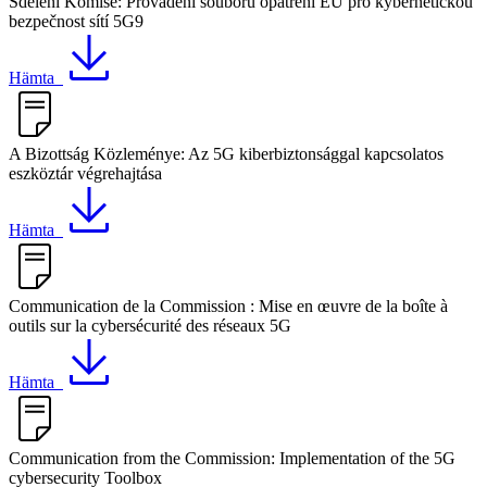
Sdělení Komise: Provádění souboru opatření EU pro kybernetickou
bezpečnost sítí 5G9
Hämta
A Bizottság Közleménye: Az 5G kiberbiztonsággal kapcsolatos
eszköztár végrehajtása
Hämta
Communication de la Commission : Mise en œuvre de la boîte à
outils sur la cybersécurité des réseaux 5G
Hämta
Communication from the Commission: Implementation of the 5G
cybersecurity Toolbox