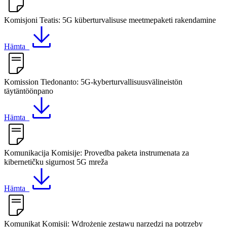
Komisjoni Teatis: 5G küberturvalisuse meetmepaketi rakendamine
Hämta
Komission Tiedonanto: 5G-kyberturvallisuusvälineistön
täytäntöönpano
Hämta
Komunikacija Komisije: Provedba paketa instrumenata za
kibernetičku sigurnost 5G mreža
Hämta
Komunikat Komisji: Wdrożenie zestawu narzędzi na potrzeby