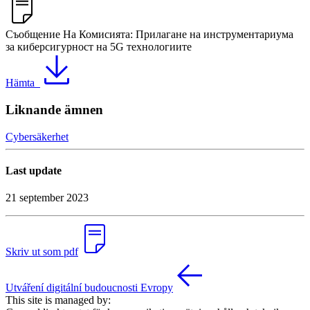
Съобщение На Комисията: Прилагане на инструментариума
за киберсигурност на 5G технологиите
Hämta
Liknande ämnen
Cybersäkerhet
Last update
21 september 2023
Skriv ut som pdf
Utváření digitální budoucnosti Evropy
This site is managed by: