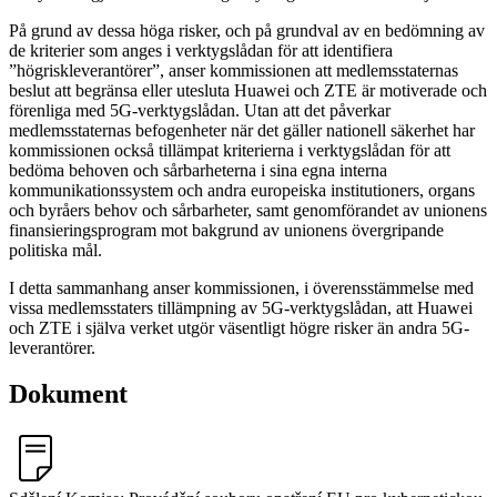
På grund av dessa höga risker, och på grundval av en bedömning av
de kriterier som anges i verktygslådan för att identifiera
”högriskleverantörer”, anser kommissionen att medlemsstaternas
beslut att begränsa eller utesluta Huawei och ZTE är motiverade och
förenliga med 5G-verktygslådan. Utan att det påverkar
medlemsstaternas befogenheter när det gäller nationell säkerhet har
kommissionen också tillämpat kriterierna i verktygslådan för att
bedöma behoven och sårbarheterna i sina egna interna
kommunikationssystem och andra europeiska institutioners, organs
och byråers behov och sårbarheter, samt genomförandet av unionens
finansieringsprogram mot bakgrund av unionens övergripande
politiska mål.
I detta sammanhang anser kommissionen, i överensstämmelse med
vissa medlemsstaters tillämpning av 5G-verktygslådan, att Huawei
och ZTE i själva verket utgör väsentligt högre risker än andra 5G-
leverantörer.
Dokument