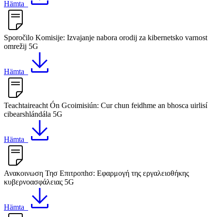
Hämta
Sporočilo Komisije: Izvajanje nabora orodij za kibernetsko varnost
omrežij 5G
Hämta
Teachtaireacht Ón Gcoimisiún: Cur chun feidhme an bhosca uirlisí
cibearshlándála 5G
Hämta
Ανακοινωση Τησ Επιτροπhσ: Εφαρμογή της εργαλειοθήκης
κυβερνοασφάλειας 5G
Hämta