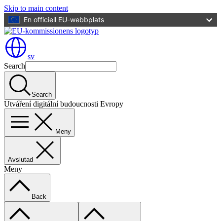
Skip to main content
En officiell EU-webbplats
sv
Search
Search
Utváření digitální budoucnosti Evropy
Meny
Avslutad
Meny
Back