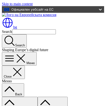
Skip to main content
Официален уебсайт на ЕС
bg
Search
Search
Shaping Europe’s digital future
Меню
Close
Меню
Back