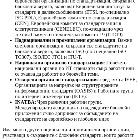
европейски организации по стандартизация, свързани с
блоковата верига, включват Европейския институт за
стандарти в далекосъобщенията (ETSI, по-специално
ISG PDL), Европейския комитет по стандартизация
(CEN), Европейския комитет за стандартизация в
електротехниката (CENELEC), по-специално чрез
техния Съвместен технически комитет 19 (JTC19).
Наднационални и промишлени организации
: Важни
световни организации, свързани със стандартите на
блоковата верига, включват ISO (по-специално ISO
TC307), ISO/IEC JTC1 и ITU-T.
Национални органи по стандартизация
: Повечето
национални органи по ИТ стандарти също работят или
се очаква да работят по блокчейн теми.
Отворени органи по стандартизация
: сред тях са IEEE,
Организацията за напредък на структурираните
информационни стандарти (OASIS) и Работната група
по интернет инженерство (IETF).
INATBA
: Чрез различни работни групи,
Международната асоциация на надеждните блокчейн
приложения също допринася за обсъждането на
стандартите на европейско и глобално ниво.
Има много други национални и промишлени организации,
участващи в свързаните с блокчейн стандарти, които работят