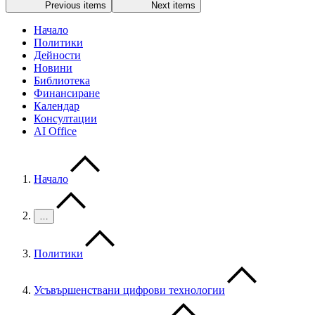
Previous items
Next items
Начало
Политики
Дейности
Новини
Библиотека
Финансиране
Календар
Консултации
AI Office
Начало
…
Политики
Усъвършенствани цифрови технологии