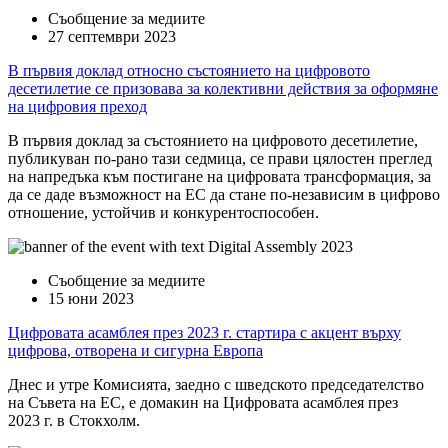
Съобщение за медиите
27 септември 2023
В първия доклад относно състоянието на цифровото
десетилетие се призовава за колективни действия за оформяне
на цифровия преход
В първия доклад за състоянието на цифровото десетилетие,
публикуван по-рано тази седмица, се прави цялостен преглед
на напредъка към постигане на цифровата трансформация, за
да се даде възможност на ЕС да стане по-независим в цифрово
отношение, устойчив и конкурентоспособен.
Съобщение за медиите
15 юни 2023
Цифровата асамблея през 2023 г. стартира с акцент върху
цифрова, отворена и сигурна Европа
Днес и утре Комисията, заедно с шведското председателство
на Съвета на ЕС, е домакин на Цифровата асамблея през
2023 г. в Стокхолм.