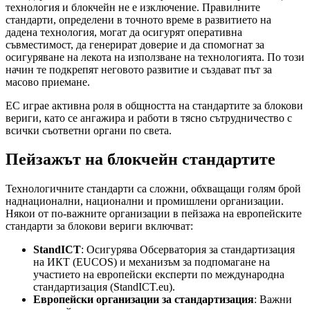
технология и блокчейн не е изключение. Правилните
стандарти, определени в точното време в развитието на
дадена технология, могат да осигурят оперативна
съвместимост, да генерират доверие и да спомогнат за
осигуряване на лекота на използване на технологията. По този
начин те подкрепят неговото развитие и създават път за
масово приемане.
ЕС играе активна роля в общността на стандартите за блокови
вериги, като се ангажира и работи в тясно сътрудничество с
всички съответни органи по света.
Пейзажът на блокчейн стандартите
Технологичните стандарти са сложни, обхващащи голям брой
наднационални, национални и промишлени организации.
Някои от по-важните организации в пейзажа на европейските
стандарти за блокови вериги включват:
StandICT
: Осигурява Обсерватория за стандартизация
на ИКТ (EUCOS) и механизъм за подпомагане на
участието на европейски експерти по международна
стандартизация (StandICT.eu).
Европейски организации за стандартизация
: Важни