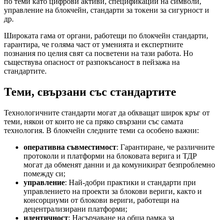
по теми като цифрови активи, спецификации на символи,
управление на блокчейн, стандарти за токени за сигурност и
др.
Широката гама от органи, работещи по блокчейн стандарти,
гарантира, че голяма част от уменията и експертните
познания по целия свят са посветени на тази работа. Но
съществува опасност от разпокъсаност в пейзажа на
стандартите.
Теми, свързани със стандартите
Технологичните стандарти могат да обхващат широк кръг от
теми, някои от които не са пряко свързани със самата
технология. В блокчейн следните теми са особено важни:
оперативна съвместимост
: Гарантиране, че различните
протоколи и платформи на блоковата верига и ТДР
могат да обменят данни и да комуникират безпроблемно
помежду си;
управление
: Най-добри практики и стандарти при
управлението на проекти за блокови вериги, както и
консорциуми от блокови вериги, работещи на
децентрализирани платформи;
идентичност
: Насърчаване на обща рамка за