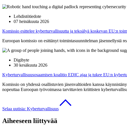
Lehdistötiedote
07 heinäkuuta 2026
Komissio esittelee kyberturvallisuutta ja tekoälyä koskevan EU:n toi
Euroopan komissio on esittänyt toimintasuunnitelman jäsennellystä rea
Digibyte
30 kesäkuuta 2026
Kyberturvallisuusosaamisen koalitio EDIC ajaa ja tukee EU:n kybert
Komissio on yhdessä osallistuvien jäsenvaltioiden kanssa käynnistäny
nopeuttaa Euroopan työvoimassa tarvittavien kriittisten kyberturvallis
Selaa uutisia: Kyberturvallisuus
Aiheeseen liittyvää