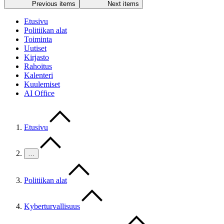
Previous items
Next items
Etusivu
Politiikan alat
Toiminta
Uutiset
Kirjasto
Rahoitus
Kalenteri
Kuulemiset
AI Office
Etusivu
…
Politiikan alat
Kyberturvallisuus