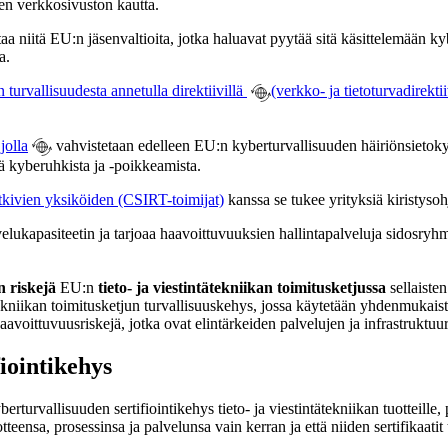
yisen verkkosivuston kautta.
taa niitä EU:n jäsenvaltioita, jotka haluavat pyytää sitä käsittelemään 
a.
en turvallisuudesta annetulla direktiivillä
(verkko- ja tietoturvadirekti
jolla
vahvistetaan edelleen EU:n kyberturvallisuuden häiriönsieto
iä kyberuhkista ja -poikkeamista.
utkivien yksiköiden (CSIRT-toimijat)
kanssa se tukee yrityksiä kiristyso
ukapasiteetin ja tarjoaa haavoittuvuuksien hallintapalveluja sidosryhm
 riskejä
EU:n
tieto- ja viestintätekniikan toimitusketjussa
sellaisten
tätekniikan toimitusketjun turvallisuuskehys, jossa käytetään yhdenmukaist
oittuvuusriskejä, jotka ovat elintärkeiden palvelujen ja infrastruktuur
iointikehys
urvallisuuden sertifiointikehys tieto- ja viestintätekniikan tuotteille, pa
tuotteensa, prosessinsa ja palvelunsa vain kerran ja että niiden sertifikaa