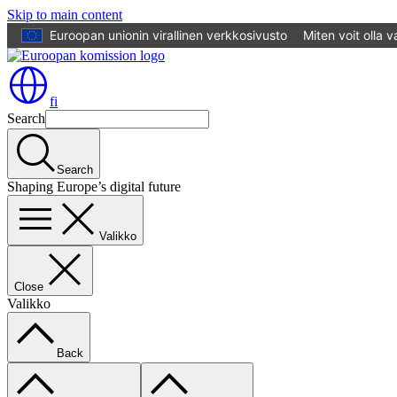
Skip to main content
Euroopan unionin virallinen verkkosivusto
Miten voit olla 
fi
Search
Search
Shaping Europe’s digital future
Valikko
Close
Valikko
Back