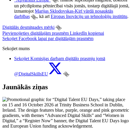
un pēcdiploma pētniecībai visās jomās, tostarp digitālajā jomā,
izmantojot
Marijas Sklodovskas-Kirī vārdā nosauktās
darbības
, kā arī
Eiropas Inovāciju un tehnoloģiju institūtu
.
Digitālās desmitgades mērķi
Pievienojieties digitālajām prasmēm LinkedIn kopienai
Sekojiet Facebook lapai par digitālajām prasmēm
Sekojiet mums
Sekojiet Komisijas darbam digitālo prasmju jomā
@DigitalSkillsEU
Jaunākās ziņas