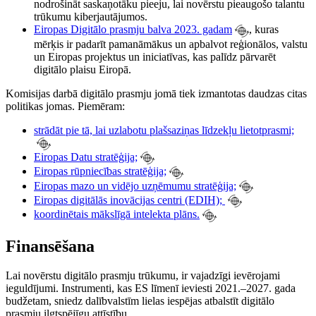
nodrošināt saskaņotāku pieeju, lai novērstu pieaugošo talantu
trūkumu kiberjautājumos.
Eiropas Digitālo prasmju balva 2023. gadam
, kuras
mērķis ir padarīt pamanāmākus un apbalvot reģionālos, valstu
un Eiropas projektus un iniciatīvas, kas palīdz pārvarēt
digitālo plaisu Eiropā.
Komisijas darbā digitālo prasmju jomā tiek izmantotas daudzas citas
politikas jomas. Piemēram:
strādāt pie tā, lai uzlabotu plašsaziņas līdzekļu lietotprasmi;
Eiropas Datu stratēģija;
Eiropas rūpniecības stratēģija;
Eiropas mazo un vidējo uzņēmumu stratēģija;
Eiropas digitālās inovācijas centri (EDIH);
koordinētais mākslīgā intelekta plāns.
Finansēšana
Lai novērstu digitālo prasmju trūkumu, ir vajadzīgi ievērojami
ieguldījumi. Instrumenti, kas ES līmenī ieviesti 2021.–2027. gada
budžetam, sniedz dalībvalstīm lielas iespējas atbalstīt digitālo
prasmju ilgtspējīgu attīstību.