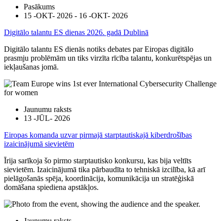
Pasākums
15 -OKT- 2026 - 16 -OKT- 2026
Digitālo talantu ES dienas 2026. gadā Dublinā
Digitālo talantu ES dienās notiks debates par Eiropas digitālo
prasmju problēmām un tiks virzīta rīcība talantu, konkurētspējas un
iekļaušanas jomā.
Jaunumu raksts
13 -JŪL- 2026
Eiropas komanda uzvar pirmajā starptautiskajā kiberdrošības
izaicinājumā sievietēm
Īrija sarīkoja šo pirmo starptautisko konkursu, kas bija veltīts
sievietēm. Izaicinājumā tika pārbaudīta to tehniskā izcilība, kā arī
pielāgošanās spēja, koordinācija, komunikācija un stratēģiskā
domāšana spiediena apstākļos.
Jaunumu raksts