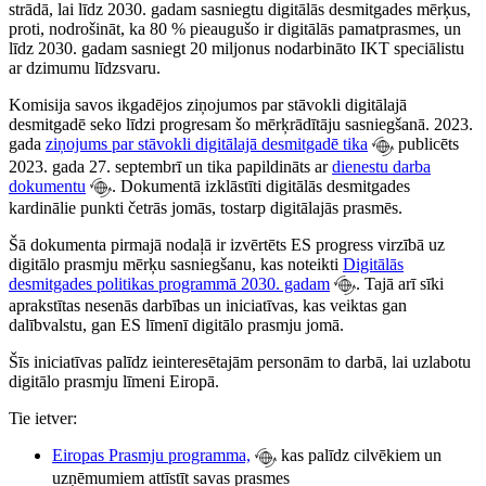
strādā, lai līdz 2030. gadam sasniegtu digitālās desmitgades mērķus,
proti, nodrošināt, ka 80 % pieaugušo ir digitālās pamatprasmes, un
līdz 2030. gadam sasniegt 20 miljonus nodarbināto IKT speciālistu
ar dzimumu līdzsvaru.
Komisija savos ikgadējos ziņojumos par stāvokli digitālajā
desmitgadē seko līdzi progresam šo mērķrādītāju sasniegšanā. 2023.
gada
ziņojums par stāvokli digitālajā desmitgadē tika
publicēts
2023. gada 27. septembrī un tika papildināts ar
dienestu darba
dokumentu
. Dokumentā izklāstīti digitālās desmitgades
kardinālie punkti četrās jomās, tostarp digitālajās prasmēs.
Šā dokumenta pirmajā nodaļā ir izvērtēts ES progress virzībā uz
digitālo prasmju mērķu sasniegšanu, kas noteikti
Digitālās
desmitgades politikas programmā 2030. gadam
. Tajā arī sīki
aprakstītas nesenās darbības un iniciatīvas, kas veiktas gan
dalībvalstu, gan ES līmenī digitālo prasmju jomā.
Šīs iniciatīvas palīdz ieinteresētajām personām to darbā, lai uzlabotu
digitālo prasmju līmeni Eiropā.
Tie ietver:
Eiropas Prasmju programma,
kas palīdz cilvēkiem un
uzņēmumiem attīstīt savas prasmes