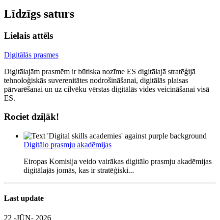
Līdzīgs saturs
Lielais attēls
Digitālās prasmes
Digitālajām prasmēm ir būtiska nozīme ES digitālajā stratēģijā
tehnoloģiskās suverenitātes nodrošināšanai, digitālās plaisas
pārvarēšanai un uz cilvēku vērstas digitālās vides veicināšanai visā
ES.
Rociet dziļāk!
Digitālo prasmju akadēmijas
Eiropas Komisija veido vairākas digitālo prasmju akadēmijas
digitālajās jomās, kas ir stratēģiski...
Last update
22 -JŪN- 2026