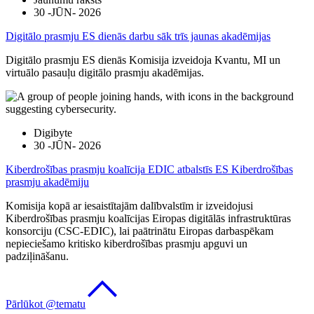
30 -JŪN- 2026
Digitālo prasmju ES dienās darbu sāk trīs jaunas akadēmijas
Digitālo prasmju ES dienās Komisija izveidoja Kvantu, MI un
virtuālo pasauļu digitālo prasmju akadēmijas.
Digibyte
30 -JŪN- 2026
Kiberdrošības prasmju koalīcija EDIC atbalstīs ES Kiberdrošības
prasmju akadēmiju
Komisija kopā ar iesaistītajām dalībvalstīm ir izveidojusi
Kiberdrošības prasmju koalīcijas Eiropas digitālās infrastruktūras
konsorciju (CSC-EDIC), lai paātrinātu Eiropas darbaspēkam
nepieciešamo kritisko kiberdrošības prasmju apguvi un
padziļināšanu.
Pārlūkot @tematu