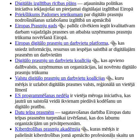
Digitālās izglītības rīcības plāns
— atjaunināta politikas
iniciatīva iekļaujošai un pieejamai digitālajai izglītībai Eiropā
Priekšlikums Padomes ieteikumam
par digitālo prasmju
nodrošināšanas uzlabošanu izglītībā un apmācībā
Eiropas Prasmju gads
: palīdz cilvēkiem iegūt kvalitatīvam
darbam vajadzīgās prasmes un atbalsta uzņēmumus prasmju
trūkuma novēršanā Eiropā.
Eiropas digitālo prasmju un darbvietu platforma,
kas
sniedz informāciju, resursus un iespējas saistībā ar digitālajām
prasmēm un darbvietām
Digitālo prasmju un darbvietu koalīcija
, kas apvieno
dalībvalstis, uzņēmumus un organizācijas, lai novērstu digitālo
prasmju trūkumu
Valstu digitālo prasmju un darbvietu koalīcijas
, kuru
mērķis ir uzlabot digitālās prasmes valsts, reģionālā un vietējā
līmenī
ES programmēšanas nedēļa
ir vietēja mēroga iniciatīva, kas
jautrā un saistošā veidā ikvienam piedāvā kodēšanu un
digitālo pratību.
Datu telpa prasmēm
— sagatavošanas darbība Eiropas datu
telpas prasmēm turpmākai izvēršanai, kas dos labumu
organizācijām un privātpersonām.
Kiberdrošības prasmju akadēmija
, kuras mērķis ir
palielināt kiberdrošības jomā apmācīto profesionāļu skaitu un