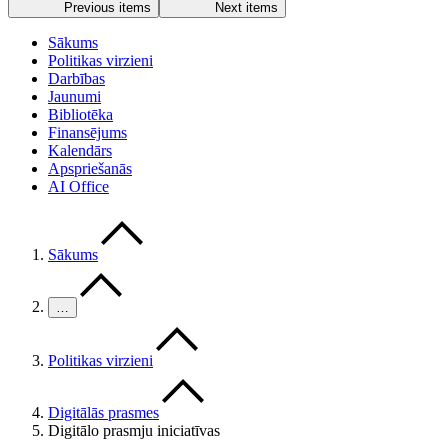
Previous items
Next items
Sākums
Politikas virzieni
Darbības
Jaunumi
Bibliotēka
Finansējums
Kalendārs
Apspriešanās
AI Office
Sākums
…
Politikas virzieni
Digitālās prasmes
Digitālo prasmju iniciatīvas