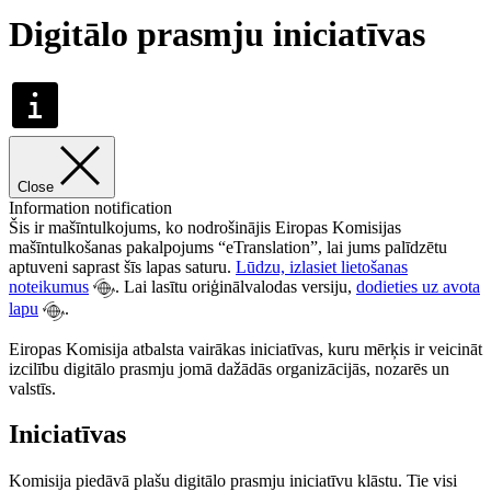
Digitālo prasmju iniciatīvas
Close
Information notification
Šis ir mašīntulkojums, ko nodrošinājis Eiropas Komisijas
mašīntulkošanas pakalpojums “eTranslation”, lai jums palīdzētu
aptuveni saprast šīs lapas saturu.
Lūdzu, izlasiet lietošanas
noteikumus
. Lai lasītu oriģinālvalodas versiju,
dodieties uz avota
lapu
.
Eiropas Komisija atbalsta vairākas iniciatīvas, kuru mērķis ir veicināt
izcilību digitālo prasmju jomā dažādās organizācijās, nozarēs un
valstīs.
Iniciatīvas
Komisija piedāvā plašu digitālo prasmju iniciatīvu klāstu. Tie visi