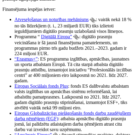
Finansējuma iespējas ietver:
Atveseļošanas un noturības mehānisms
: vairāk nekā 18 %
no tās līdzekļiem (t. i., 23 miljardi EUR) tiks izlietoti
ieguldījumiem digitālo prasmju uzlabošanā visos līmeņos.
Programma “
Digitālā Eiropa”
: digitālo prasmju
veicināšana ir šā jaunā finansējuma pamatelements, un
programmas pirmo trīs gadu budžets 2021.–2023. gadam ir
224 miljoni EUR.
“Erasmus+”
: ES programma izglītības, apmācības, jaunatnes
un sporta atbalstam Eiropā. Tā cita starpā atbalsta digitālo
prasmju attīstību, izmantojot iniciatīvu “Profesionālās izcilības
centri” ar 400 miljoniem eiro laikposmā no 2021. līdz 2027.
gadam.
Eiropas Sociālais fonds Plus
: fonds ES dalībvalstu atbalstam
valsts izglītības un apmācības sistēmu reformēšanā, lai
atbalstītu pamatprasmes. Laikposmā no 2021. līdz 2027.
gadam digitālo prasmju stiprināšanai, izmantojot ESF+, tiks
atvēlēti vairāk nekā 99 miljoni eiro.
Eiropas Globalizācijas pielāgošanās fonds darbu zaudējušiem
darba ņēmējiem (EGF)
: atbalsta apmācību digitālo prasmju
jomā, lai palīdzētu atlaistajiem darba ņēmējiem atrast citu
darbu vai izveidot savu uzņēmumu.
“Apvārsnis Eiropa”
: finansē stipendijas maģistra, doktora