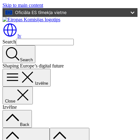
Skip to main content
Oficiāla ES tīmekļa vietne
lv
Search
Search
Shaping Europe’s digital future
Izvēlne
Close
Izvēlne
Back