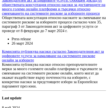
Законодателен акт за цифровите услуги: Обобщен доклад от
обществената консултация относно насоки за доставчиците на
много големи онлайн платформи и търсачки относно
смекчаването на системните рискове за изборните процеси
Обществената консултация относно насоките за смекчаване на
системните рискове за изборните процеси съгласно член 35,
параграф 3 от Законодателния акт за цифровите услуги се
проведе от 8 февруари до 7 март 2024 г.
Press release
26 март 2024
Комисията публикува насоки съгласно Законодателния акт за
цифровите услуги за намаляване на системните рискове
онлайн за изборите
Комисията публикува насоки относно препоръчителните
мерки за много големите онлайн платформи и търсачките за
смекчаване на системните рискове онлайн, които могат да
окажат въздействие върху почтеността на изборите, с
конкретни насоки за предстоящите избори за Европейски
парламент през юни.
Last update
8 май 2024