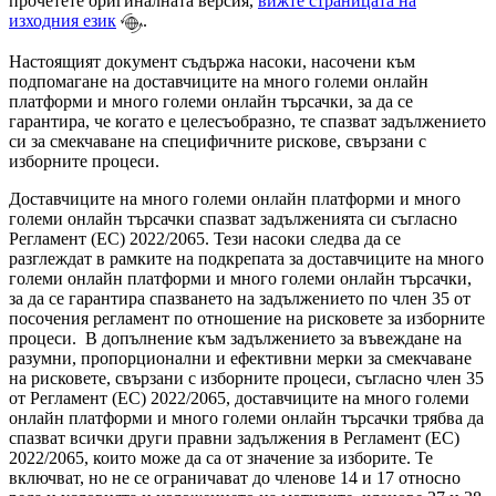
прочетете оригиналната версия,
вижте страницата на
изходния език
.
Настоящият документ съдържа насоки, насочени към
подпомагане на доставчиците на много големи онлайн
платформи и много големи онлайн търсачки, за да се
гарантира, че когато е целесъобразно, те спазват задължението
си за смекчаване на специфичните рискове, свързани с
изборните процеси.
Доставчиците на много големи онлайн платформи и много
големи онлайн търсачки спазват задълженията си съгласно
Регламент (ЕС) 2022/2065. Тези насоки следва да се
разглеждат в рамките на подкрепата за доставчиците на много
големи онлайн платформи и много големи онлайн търсачки,
за да се гарантира спазването на задължението по член 35 от
посочения регламент по отношение на рисковете за изборните
процеси. В допълнение към задължението за въвеждане на
разумни, пропорционални и ефективни мерки за смекчаване
на рисковете, свързани с изборните процеси, съгласно член 35
от Регламент (ЕС) 2022/2065, доставчиците на много големи
онлайн платформи и много големи онлайн търсачки трябва да
спазват всички други правни задължения в Регламент (ЕС)
2022/2065, които може да са от значение за изборите. Те
включват, но не се ограничават до членове 14 и 17 относно