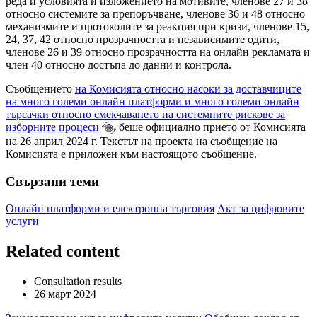
реда и условията и изложението на мотивите, членове 27 и 38
относно системите за препоръчване, членове 36 и 48 относно
механизмите и протоколите за реакция при кризи, членове 15,
24, 37, 42 относно прозрачността и независимите одити,
членове 26 и 39 относно прозрачността на онлайн рекламата и
член 40 относно достъпа до данни и контрола.
Съобщението
на Комисията относно насоки за доставчиците
на много големи онлайн платформи и много големи онлайн
търсачки относно смекчаването на системните рискове за
изборните процеси
беше официално прието от Комисията
на 26 април 2024 г. Текстът на проекта на съобщение на
Комисията е приложен към настоящото съобщение.
Свързани теми
Онлайн платформи и електронна търговия
Акт за цифровите
услуги
Related content
Consultation results
26 март 2024