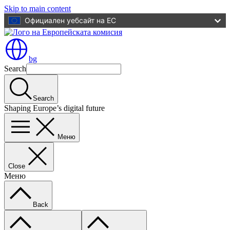
Skip to main content
Официален уебсайт на ЕС
bg
Search
Search
Shaping Europe’s digital future
Меню
Close
Меню
Back