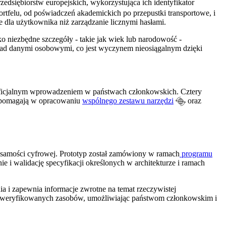
edsiębiorstw europejskich, wykorzystująca ich identyfikator
felu, od poświadczeń akademickich po przepustki transportowe, i
ne dla użytkownika niż zarządzanie licznymi hasłami.
 niezbędne szczegóły - takie jak wiek lub narodowość -
nad danymi osobowymi, co jest wyczynem nieosiągalnym dzięki
o oficjalnym wprowadzeniem w państwach członkowskich. Cztery
i pomagają w opracowaniu
wspólnego zestawu narzędzi
oraz
żsamości cyfrowej. Prototyp został zamówiony w ramach
programu
e i walidację specyfikacji określonych w architekturze i ramach
ia i zapewnia informacje zwrotne na temat rzeczywistej
weryfikowanych zasobów,
umożliwiając państwom członkowskim i