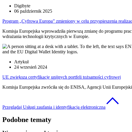
Digibyte
06 październik 2025
Program „Cyfrowa Europa” zmieniony w celu przyspieszenia realizac
Komisja Europejska wprowadziła pierwszą zmianę do programu prac 
wdrażania technologii krytycznych w Europie.
Artykuł
24 wrzesień 2024
UE zwiększa certyfikację unijnych portfeli tożsamości cyfrowej
Komisja Europejska zwróciła się do ENISA, Agencji Unii Europejskiej
Przeglądaj Usługi zaufania i identyfikacja elektroniczna
Podobne tematy