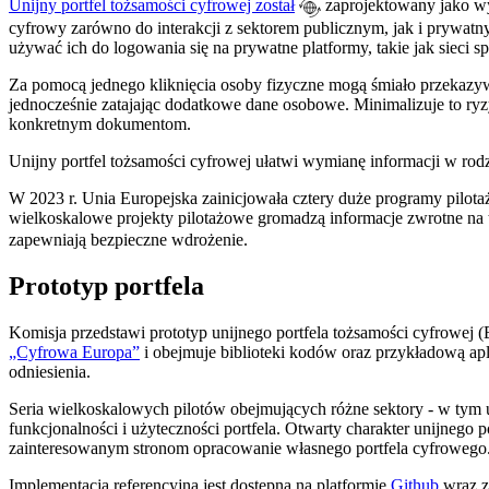
Unijny
portfel tożsamości cyfrowej został
zaprojektowany jako wyg
cyfrowy zarówno do interakcji z sektorem publicznym, jak i prywa
używać ich do logowania się na prywatne platformy, takie jak sieci sp
Za pomocą jednego kliknięcia osoby fizyczne mogą śmiało przekazyw
jednocześnie zatajając dodatkowe dane osobowe. Minimalizuje to r
konkretnym dokumentom.
Unijny portfel tożsamości cyfrowej ułatwi wymianę informacji w r
W 2023 r. Unia Europejska zainicjowała cztery duże programy pilot
wielkoskalowe projekty pilotażowe gromadzą informacje zwrotne na
zapewniają bezpieczne wdrożenie.
Prototyp portfela
Komisja przedstawi prototyp unijnego portfela tożsamości cyfrowej
„Cyfrowa
Europa”
i
obejmuje biblioteki kodów oraz przykładową apli
odniesienia.
Seria wielkoskalowych pilotów obejmujących różne sektory - w tym us
funkcjonalności i użyteczności portfela. Otwarty
charakter
unijnego p
zainteresowanym stronom opracowanie własnego portfela cyfrowego
Implementacja referencyjna jest dostępna na platformie
Github
wraz 