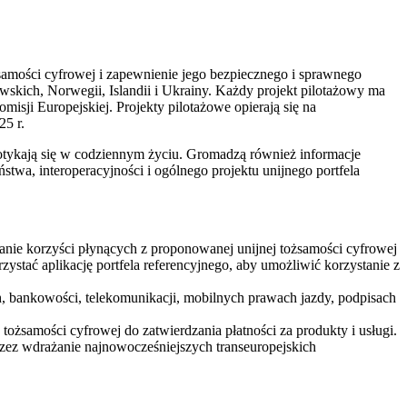
żsamości cyfrowej i zapewnienie jego bezpiecznego i sprawnego
skich, Norwegii, Islandii i Ukrainy. Każdy projekt pilotażowy ma
sji Europejskiej. Projekty pilotażowe opierają się na
25 r.
spotykają się w codziennym życiu. Gromadzą również informacje
stwa, interoperacyjności i ogólnego projektu unijnego portfela
nie korzyści płynących z proponowanej unijnej tożsamości cyfrowej
tać aplikację portfela referencyjnego, aby umożliwić korzystanie z
h, bankowości, telekomunikacji, mobilnych prawach jazdy, podpisach
tożsamości cyfrowej do zatwierdzania płatności za produkty i usługi.
zez wdrażanie najnowocześniejszych transeuropejskich