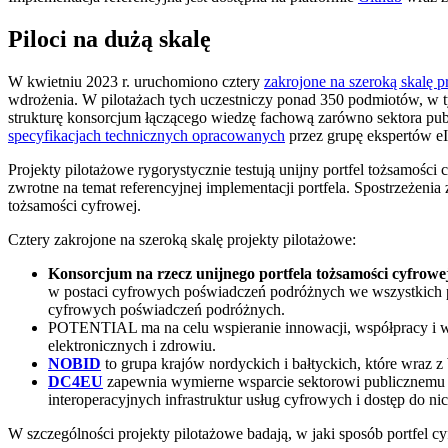
Piloci na dużą skalę
W kwietniu 2023 r. uruchomiono
cztery
zakrojone na szeroką skalę p
wdrożenia. W pilotażach tych uczestniczy ponad 350 podmiotów, w ty
strukturę konsorcjum łączącego wiedzę fachową zarówno sektora publ
specyfikacjach
technicznych
opracowanych
przez grupę ekspertów eI
Projekty pilotażowe rygorystycznie testują unijny portfel tożsamoś
zwrotne na temat referencyjnej implementacji portfela. Spostrzeżenia
tożsamości cyfrowej.
Cztery zakrojone na szeroką skalę projekty pilotażowe:
Konsorcjum na rzecz unijnego portfela tożsamości cyfro
w postaci cyfrowych poświadczeń podróżnych we wszystkich pa
cyfrowych poświadczeń podróżnych.
POTENTIAL
ma na celu wspieranie innowacji, współpracy i 
elektronicznych i zdrowiu.
NOBID
to grupa krajów nordyckich i bałtyckich, które wraz z
DC4EU
zapewnia wymierne wsparcie sektorowi publicznemu i
interoperacyjnych infrastruktur usług cyfrowych i dostęp do ni
W szczególności projekty pilotażowe badają, w jaki sposób portfel 