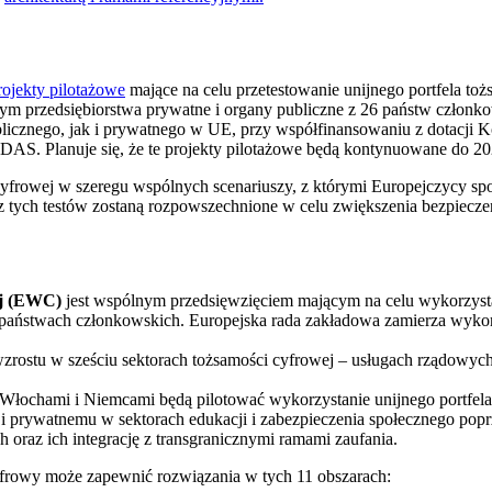
rojekty pilotażowe
mające na celu przetestowanie unijnego portfela to
m przedsiębiorstwa prywatne i organy publiczne z 26 państw członkow
icznego, jak i prywatnego w UE, przy współfinansowaniu z dotacji Komi
DAS. Planuje się, że te projekty pilotażowe będą kontynuowane do 20
ci cyfrowej w szeregu wspólnych scenariuszy, z którymi Europejczycy 
 z tych testów zostaną rozpowszechnione w celu zwiększenia bezpieczeń
wej (EWC)
jest
wspólnym przedsięwzięciem
mającym na celu wykorzysta
ństwach członkowskich. Europejska rada zakładowa zamierza wykorzys
wzrostu w sześciu sektorach tożsamości cyfrowej – usługach rządowyc
 Włochami i Niemcami będą pilotować wykorzystanie unijnego portfela 
 prywatnemu w sektorach edukacji i zabezpieczenia społecznego popr
ch oraz ich integrację z transgranicznymi ramami zaufania.
cyfrowy może zapewnić rozwiązania w tych 11 obszarach: