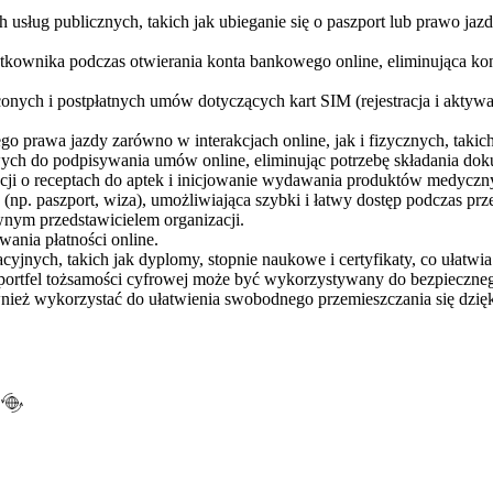
usług publicznych, takich jak ubieganie się o paszport lub prawo jaz
ytkownika podczas otwierania konta bankowego online, eliminująca k
ych i postpłatnych umów dotyczących kart SIM (rejestracja i aktywac
o prawa jazdy zarówno w interakcjach online, jak i fizycznych, takic
ch do podpisywania umów online, eliminując potrzebę składania do
ji o receptach do aptek i inicjowanie wydawania produktów medyczn
np. paszport, wiza), umożliwiająca szybki i łatwy dostęp podczas prze
wnym przedstawicielem organizacji.
ania płatności online.
ych, takich jak dyplomy, stopnie naukowe i certyfikaty, co ułatwia ub
ortfel tożsamości cyfrowej może być wykorzystywany do bezpiecznego
wnież wykorzystać do ułatwienia swobodnego przemieszczania się dzię