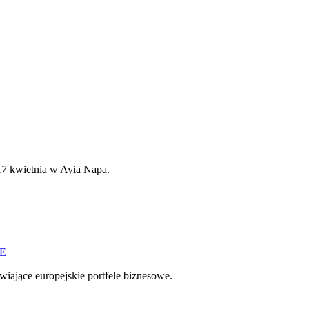
17 kwietnia w Ayia Napa.
UE
iające europejskie portfele biznesowe.