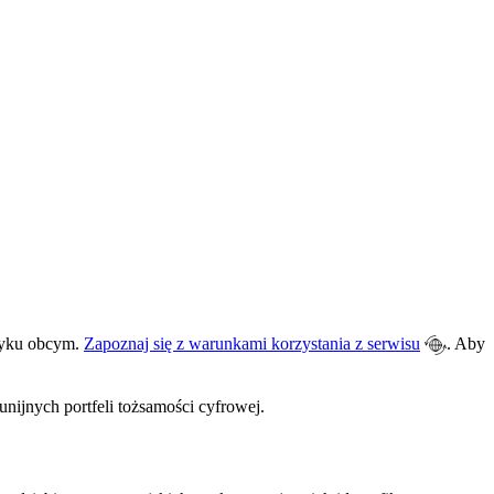
ęzyku obcym.
Zapoznaj się z warunkami korzystania z serwisu
. Aby
nijnych portfeli tożsamości cyfrowej.