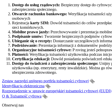
Dostęp do usług rządowych:
Bezpieczny dostęp do cyfrowych 
zabezpieczenia społecznego.
Otwarcie rachunku bankowego:
Weryfikacja tożsamości uż
osobowych
Rejestracja
karty SIM:
Dowód tożsamości do celów przedpłacon
sieci komórkowych.
Mobilne prawo jazdy:
Przechowywanie i prezentacja mobilneg
Podpisanie umów:
Tworzenie bezpiecznych podpisów cyfrowy
Ubieganie się o recepty:
Dostarczanie szczegółowych informac
Podróżowanie:
Prezentacja informacji z dokumentów podróży (
Organizacyjne tożsamości cyfrowe:
P
roving jesteś pełnopra
Płatności:
Weryfikacja tożsamości użytkownika podczas inicjow
Certyfikacja
edukacji:
Dowód posiadania poświadczeń edukacyjn
Dostęp do świadczeń z zabezpieczenia społecznego:
Unijny p
użytkownika (np. emerytury, renty inwalidzkie). Można go ró
ubezpieczenia zdrowotnego.
Zestaw narzędzi unijnego portfela tożsamości cyfrowej
Identyfikacja elektroniczna
Rozporządzenie w sprawie europejskiej tożsamości cyfrowej (EUDI)
Q & Tożsamość cyfrowa
Obserwuj nas