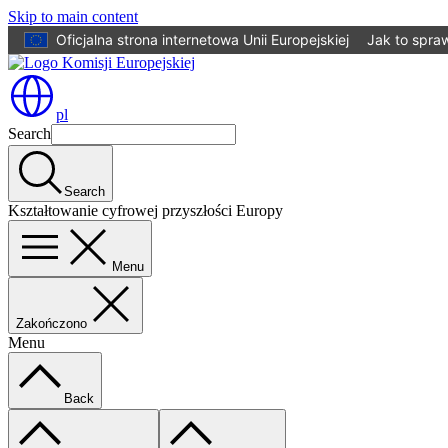
Skip to main content
Oficjalna strona internetowa Unii Europejskiej
Jak to spra
pl
Search
Search
Kształtowanie cyfrowej przyszłości Europy
Menu
Zakończono
Menu
Back