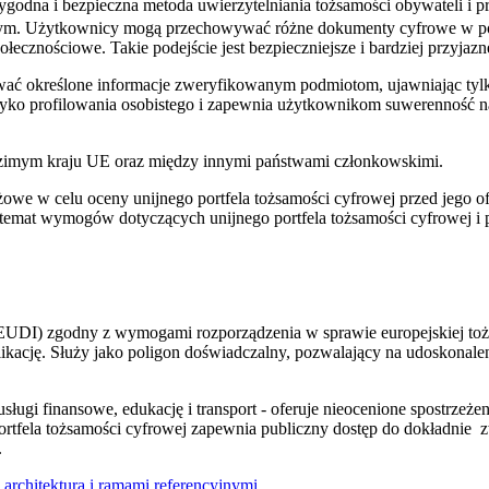
odna i bezpieczna metoda uwierzytelniania tożsamości obywateli i prz
tnym. Użytkownicy mogą przechowywać różne dokumenty cyfrowe w port
ołecznościowe. Takie podejście jest bezpieczniejsze i bardziej przyjaz
ać określone informacje zweryfikowanym podmiotom, ujawniając tylko
yzyko profilowania osobistego i zapewnia użytkownikom suwerenność 
odzimym kraju UE oraz między innymi państwami członkowskimi.
ażowe w celu oceny unijnego portfela tożsamości cyfrowej przed jeg
 temat wymogów dotyczących unijnego portfela tożsamości cyfrowej 
 (EUDI) zgodny z wymogami rozporządzenia w sprawie europejskiej to
kację. Służy jako poligon doświadczalny, pozwalający na udoskonaleni
ługi finansowe, edukację i transport - oferuje nieocenione spostrzeżen
ortfela tożsamości cyfrowej
zapewnia
publiczny dostęp do dokładnie
z
.
z
architekturą i ramami
referencyjnymi.