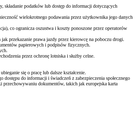
dy, składanie podatków lub dostęp do informacji dotyczących
onieczność wielokrotnego podawania przez użytkownika jego danych
ja), co ogranicza oszustwa i koszty ponoszone przez operatorów
h jak przekazanie prawa jazdy przez kierowcę na poboczu drogi.
kumentów papierowych i podpisów fizycznych.
ych.
chodzenia przez ochronę lotniska i służby celne.
ieganie się o pracę lub dalsze kształcenie.
 dostępu do informacji i świadczeń z zabezpieczenia społecznego
ki przechowywaniu dokumentów, takich jak europejska karta