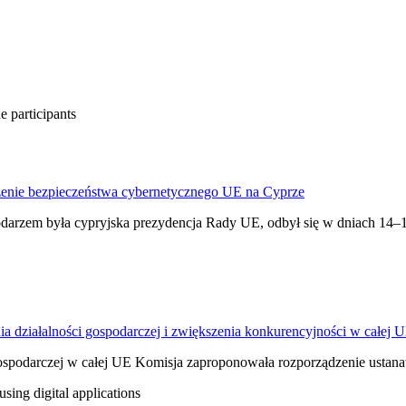
zenie bezpieczeństwa cybernetycznego UE na Cyprze
odarzem była cypryjska prezydencja Rady UE, odbył się w dniach 14–
ia działalności gospodarczej i zwiększenia konkurencyjności w całej 
spodarczej w całej UE Komisja zaproponowała rozporządzenie ustanaw