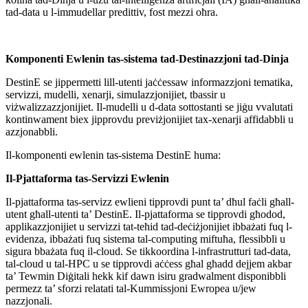
tad-data u l-immudellar predittiv, fost mezzi oħra.
Komponenti Ewlenin tas-sistema tad-Destinazzjoni tad-Dinja
DestinE se jippermetti lill-utenti jaċċessaw informazzjoni tematika,
servizzi, mudelli, xenarji, simulazzjonijiet, tbassir u
viżwalizzazzjonijiet. Il-mudelli u d-data sottostanti se jiġu vvalutati
kontinwament biex jipprovdu previżjonijiet tax-xenarji affidabbli u
azzjonabbli.
Il-komponenti ewlenin tas-sistema DestinE huma:
Il-Pjattaforma tas-Servizzi Ewlenin
Il-pjattaforma tas-servizz ewlieni tipprovdi punt ta’ dħul faċli għall-
utent għall-utenti ta’ DestinE. Il-pjattaforma se tipprovdi għodod,
applikazzjonijiet u servizzi tat-teħid tad-deċiżjonijiet ibbażati fuq l-
evidenza, ibbażati fuq sistema tal-computing miftuħa, flessibbli u
sigura bbażata fuq il-cloud. Se tikkoordina l-infrastrutturi tad-data,
tal-cloud u tal-HPC u se tipprovdi aċċess għal għadd dejjem akbar
ta’ Tewmin Diġitali hekk kif dawn isiru gradwalment disponibbli
permezz ta’ sforzi relatati tal-Kummissjoni Ewropea u/jew
nazzjonali.