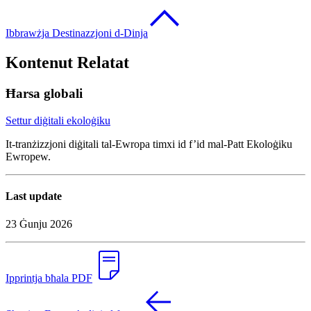
Ibbrawżja Destinazzjoni d-Dinja
Kontenut Relatat
Ħarsa globali
Settur diġitali ekoloġiku
It-tranżizzjoni diġitali tal-Ewropa timxi id f’id mal-Patt Ekoloġiku
Ewropew.
Last update
23 Ġunju 2026
Ipprintja bħala PDF