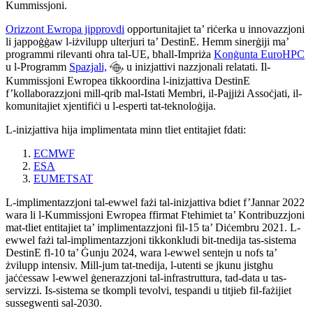
Kummissjoni.
Orizzont Ewropa jipprovdi
opportunitajiet ta’ riċerka u innovazzjoni
li jappoġġaw l-iżvilupp ulterjuri ta’ DestinE. Hemm sinerġiji ma’
programmi rilevanti oħra tal-UE, bħall-Impriża
Konġunta EuroHPC
u l-Programm
Spazjali,
u inizjattivi nazzjonali relatati. Il-
Kummissjoni Ewropea tikkoordina l-inizjattiva DestinE
f’kollaborazzjoni mill-qrib mal-Istati Membri, il-Pajjiżi Assoċjati, il-
komunitajiet xjentifiċi u l-esperti tat-teknoloġija.
L-inizjattiva hija implimentata minn tliet entitajiet fdati:
ECMWF
ESA
EUMETSAT
L-implimentazzjoni tal-ewwel fażi tal-inizjattiva bdiet f’Jannar 2022
wara li l-Kummissjoni Ewropea ffirmat Ftehimiet ta’ Kontribuzzjoni
mat-tliet entitajiet ta’ implimentazzjoni fil-15 ta’ Diċembru 2021. L-
ewwel fażi tal-implimentazzjoni tikkonkludi bit-tnedija tas-sistema
DestinE fl-10 ta’ Ġunju 2024, wara l-ewwel sentejn u nofs ta’
żvilupp intensiv. Mill-jum tat-tnedija, l-utenti se jkunu jistgħu
jaċċessaw l-ewwel ġenerazzjoni tal-infrastruttura, tad-data u tas-
servizzi. Is-sistema se tkompli tevolvi, tespandi u titjieb fil-fażijiet
sussegwenti sal-2030.