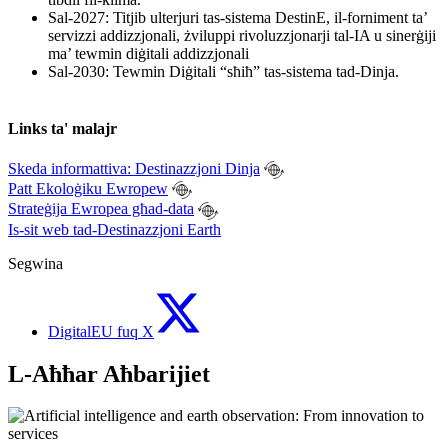
Sal-2027: Titjib ulterjuri tas-sistema DestinE, il-forniment ta’
servizzi addizzjonali, żviluppi rivoluzzjonarji tal-IA u sinerġiji
ma’ tewmin diġitali addizzjonali
Sal-2030: Tewmin Diġitali “sħiħ” tas-sistema tad-Dinja.
Links ta' malajr
Skeda informattiva: Destinazzjoni Dinja
Patt Ekoloġiku Ewropew
Strateġija Ewropea għad-data
Is-sit web tad-Destinazzjoni Earth
Segwina
DigitalEU fuq X
L-Aħħar Aħbarijiet