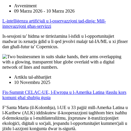
Avveniment
09 Marzu 2026 - 10 Marzu 2026
L-intelliġenza artifiċjali u l-osservazzjoni tad-dinja: Mill-
innovazzjoni għas-servizzi
Is-sessjoni ta’ ħidma se tirrieżamina l-isfidi u l-opportunitajiet
madwar ix-xenarju ġdid u li qed jevolvi malajr tal-IA/ML u xi jfisser
dan għall-futur ta’ Copernicus.
Artiklu tal-aħbarijiet
10 Novembru 2025
Fis-Summit CELAC-UE, l-Ewropa u l-Amerika Latina jfasslu kors
komuni għal sħubija ġusta
F’Santa Marta (il-Kolombja), l-UE u 33 pajjiż mill-Amerka Latina u
l-Karibew (ALK) iddiskutew il-kooperazzjoni tagħhom biex isaħħu
d-demokrazija u l-multilateraliżmu, jixprunaw it-tranżizzjonijiet
ekoloġiċi, diġitali u soċjali, jespandu l-opportunitajiet kummerċjali u
jżidu l-azzjoni konġunta dwar is-sigurtà.