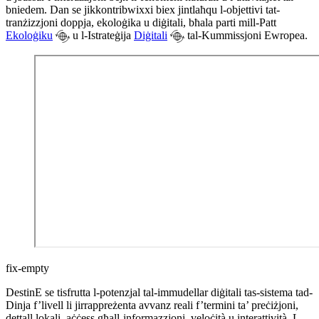
bniedem. Dan se jikkontribwixxi biex jintlaħqu l-objettivi tat-
tranżizzjoni doppja, ekoloġika u diġitali, bħala parti mill-Patt
Ekoloġiku
u
l-Istrateġija
Diġitali
tal-Kummissjoni
Ewropea.
fix-empty
DestinE se tisfrutta l-potenzjal tal-immudellar diġitali tas-sistema tad-
Dinja f’livell li jirrappreżenta avvanz reali f’termini ta’ preċiżjoni,
dettall lokali, aċċess għall-informazzjoni, veloċità u interattività. L-