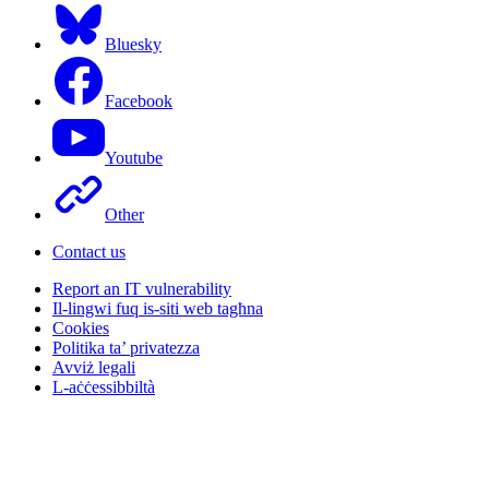
Bluesky
Facebook
Youtube
Other
Contact us
Report an IT vulnerability
Il-lingwi fuq is-siti web tagħna
Cookies
Politika ta’ privatezza
Avviż legali
L-aċċessibbiltà