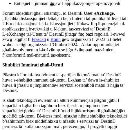
Entitajiet li jimmaniġġjaw l-applikazzjonijiet operazzjonali
Forum iddedikat għall-iskambju, id-DestinE
User eXchange,
jiffaċilita diskussjonijiet dettaljati bejn l-utenti tal-politika fil-livell tal-
UE u dak nazzjonali. Id-diskussjonijiet jiffukaw fuq il-potenzjal tal-
applikazzjoni, ir-rekwiżiti u l-lakuni tas-servizzi ta’ DestinE.
L-eXchange tal-Utent ta’ DestinE jiltaqa’ fuq bażi regolari, l-ewwel
żewġ laqgħat fi
Frascati
u
Bonn
ġew organizzati fl-2023 u t-tielet
waħda se tiġi organizzata f’Ottubru 2024. Aktar opportunitajiet
għall-involviment u l-kożvilupp se jiġu żviluppati maż-żmien,
f’konformità mal-maturità tas-sistema.
Sħubijiet Immirati għall-Utenti
Pilastru ieħor tal-involviment tal-partijiet ikkonċernati ta’ DestinE
huwa s-sħubijiet immirati tal-utenti. L-għan ta’ dawn is-sħubijiet
huwa li jfasslu u jimplimentaw servizzi sostenibbli matul il-ħajja ta’
DestinE.
Is-sħab teknoloġiċi ewlenin u l-atturi kummerċjali jistgħu jġibu l-
kapaċità u l-għarfien tagħhom biex ifasslu u jimplimentaw
kapaċitajiet ġodda ta’ DestinE b’mod li jikkorrispondi għall-ħtiġijiet
speċifiċi tal-utenti. Bl-istess mod, nistgħu nibnu sħubijiet teknoloġiċi
b’saħħithom biex niddefinixxu u nfasslu s-servizzi ta’ DestinE
permezz ta’ kollaborazzjoni ma’, pereżempju, il-proġetti doppji