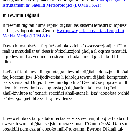
Isfruttament ta’ Satelliti Meteoroloġiċi (EUMETSAT).
It-Tewmin Diġitali
It-tewmin diġitali huma repliki diġitali tas-sistemi terrestri kumplessi
ħafna, żviluppati miċ-Ċentru
Ewropew għat-Tbassir tat-Temp fuq
Medda Medja (ECMWF).
Dawn huma bbażati fuq fużjoni bla xkiel ta’ osservazzjonijiet f’ħin
reali u mmudellar ta’ tbassir b’riżoluzzjoni għolja fl-oqsma tematiċi,
li jibdew mill-avvenimenti estremi u l-adattament għat-tibdil fil-
klima.
L-għan fit-tul huwa li jiġu integrati tewmin diġitali addizzjonali bħal
fuq l-oċeani jew il-bijodiversità li joħolqu tewmi diġitali komprensiv
tas-sistema tad-Dinja. It-tewmin diġitali ta’ DestinE se jipprovdu lill-
utenti b’aċċess imfassal apposta għal għarfien ta’ kwalità għolja
għall-iżvilupp ta’ xenarji speċifiċi għall-utent li jista’ jappoġġa t-teħid
ta’ deċiżjonijiet ibbażat fuq l-evidenza.
L-ewwel rilaxx tal-pjattaforma tas-servizz ewlieni, il-lag tad-data u l-
ewwel tewmin diġitali se jsiru operazzjonali f’Ġunju 2024. Dan sar
possibbli permezz ta’ appoġġ mill-Programm Ewropa Diġitali tal-