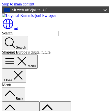
Skip to main content
Sit web uffiċjali tal-UE
mt
Search
Search
Shaping Europe’s digital future
Menù
Close
Menù
Back