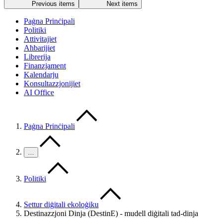
Previous items
Next items
Paġna Prinċipali
Politiki
Attivitajiet
Aħbarijiet
Librerija
Finanzjament
Kalendarju
Konsultazzjonijiet
AI Office
Paġna Prinċipali
…
Politiki
Settur diġitali ekoloġiku
Destinazzjoni Dinja (DestinE) - mudell diġitali tad-dinja