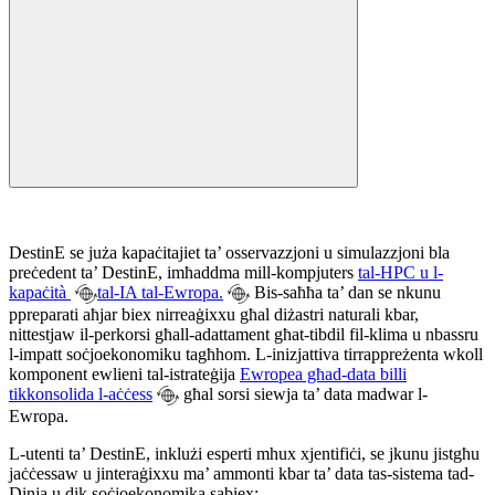
DestinE se juża kapaċitajiet ta’ osservazzjoni u simulazzjoni bla
preċedent ta’ DestinE, imħaddma mill-kompjuters
tal-HPC u l-
kapaċità
tal-IA tal-Ewropa.
Bis-saħħa ta’ dan se nkunu
ppreparati aħjar biex nirreaġixxu għal diżastri naturali kbar,
nittestjaw il-perkorsi għall-adattament għat-tibdil fil-klima u nbassru
l-impatt soċjoekonomiku tagħhom. L-inizjattiva tirrappreżenta wkoll
komponent ewlieni tal-istrateġija
Ewropea għad-data billi
tikkonsolida l-aċċess
għal sorsi siewja ta’ data madwar l-
Ewropa.
L-utenti ta’ DestinE, inklużi esperti mhux xjentifiċi, se jkunu jistgħu
jaċċessaw u jinteraġixxu ma’ ammonti kbar ta’ data tas-sistema tad-
Dinja u dik soċjoekonomika sabiex: