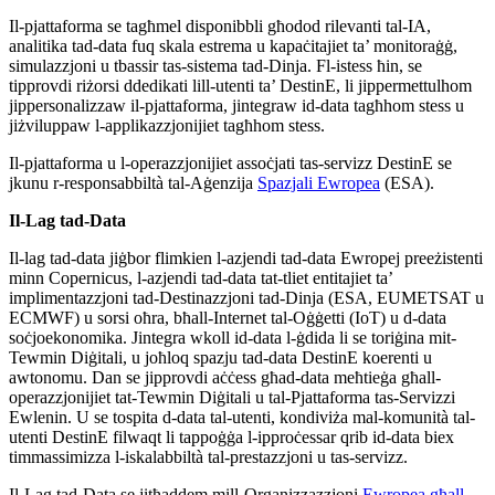
Il-pjattaforma se tagħmel disponibbli għodod rilevanti tal-IA,
analitika tad-data fuq skala estrema u kapaċitajiet ta’ monitoraġġ,
simulazzjoni u tbassir tas-sistema tad-Dinja. Fl-istess ħin, se
tipprovdi riżorsi ddedikati lill-utenti ta’ DestinE, li jippermettulhom
jippersonalizzaw il-pjattaforma, jintegraw id-data tagħhom stess u
jiżviluppaw l-applikazzjonijiet tagħhom stess.
Il-pjattaforma u l-operazzjonijiet assoċjati tas-servizz DestinE se
jkunu r-responsabbiltà tal-Aġenzija
Spazjali Ewropea
(ESA).
Il-Lag tad-Data
Il-lag tad-data jiġbor flimkien l-azjendi tad-data Ewropej preeżistenti
minn Copernicus, l-azjendi tad-data tat-tliet entitajiet ta’
implimentazzjoni tad-Destinazzjoni tad-Dinja (ESA, EUMETSAT u
ECMWF) u sorsi oħra, bħall-Internet tal-Oġġetti (IoT) u d-data
soċjoekonomika. Jintegra wkoll id-data l-ġdida li se toriġina mit-
Tewmin Diġitali, u joħloq spazju tad-data DestinE koerenti u
awtonomu. Dan se jipprovdi aċċess għad-data meħtieġa għall-
operazzjonijiet tat-Tewmin Diġitali u tal-Pjattaforma tas-Servizzi
Ewlenin. U se tospita d-data tal-utenti, kondiviża mal-komunità tal-
utenti DestinE filwaqt li tappoġġa l-ipproċessar qrib id-data biex
timmassimizza l-iskalabbiltà tal-prestazzjoni u tas-servizz.
Il-Lag tad-Data se jitħaddem mill-Organizzazzjoni
Ewropea għall-