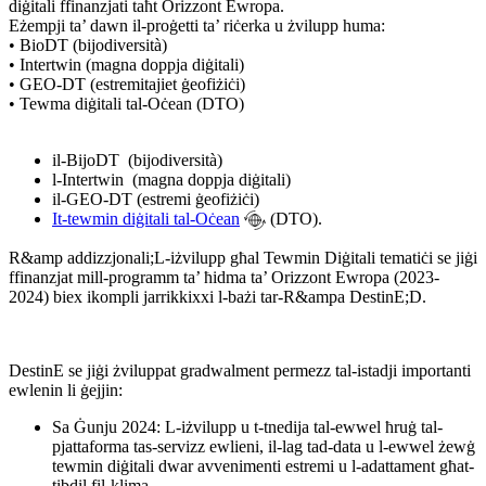
diġitali ffinanzjati taħt Orizzont Ewropa.
Eżempji ta’ dawn il-proġetti ta’ riċerka u żvilupp huma:
• BioDT (bijodiversità)
• Intertwin (magna doppja diġitali)
• GEO-DT (estremitajiet ġeofiżiċi)
• Tewma diġitali tal-Oċean (DTO)
il-BijoDT
(bijodiversità)
l-Intertwin
(magna doppja diġitali)
il-GEO-DT
(estremi ġeofiżiċi)
It-tewmin diġitali tal-Oċean
(DTO).
R&amp addizzjonali;L-iżvilupp għal Tewmin Diġitali tematiċi se jiġi
ffinanzjat mill-programm ta’ ħidma ta’ Orizzont Ewropa (2023-
2024) biex ikompli jarrikkixxi l-bażi tar-R&ampa DestinE;D.
DestinE se jiġi żviluppat gradwalment permezz tal-istadji importanti
ewlenin li ġejjin:
Sa Ġunju 2024: L-iżvilupp u t-tnedija tal-ewwel ħruġ tal-
pjattaforma tas-servizz ewlieni, il-lag tad-data u l-ewwel żewġ
tewmin diġitali dwar avvenimenti estremi u l-adattament għat-
tibdil fil-klima.