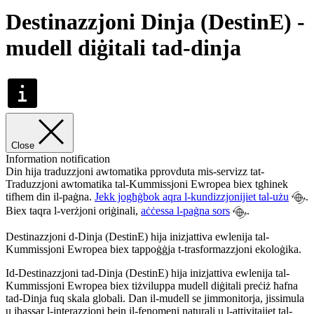
Destinazzjoni Dinja (DestinE) -
mudell diġitali tad-dinja
Close
Information notification
Din hija traduzzjoni awtomatika pprovduta mis-servizz tat-
Traduzzjoni awtomatika tal-Kummissjoni Ewropea biex tgħinek
tifhem din il-paġna.
Jekk jogħġbok aqra l-kundizzjonijiet tal-użu
.
Biex taqra l-verżjoni oriġinali,
aċċessa l-paġna sors
.
Destinazzjoni d-Dinja (DestinE) hija inizjattiva ewlenija tal-
Kummissjoni Ewropea biex tappoġġja t-trasformazzjoni ekoloġika.
Id-Destinazzjoni tad-Dinja (DestinE) hija inizjattiva ewlenija tal-
Kummissjoni Ewropea biex tiżviluppa mudell diġitali preċiż ħafna
tad-Dinja fuq skala globali. Dan il-mudell se jimmonitorja, jissimula
u jbassar l-interazzjoni bejn il-fenomeni naturali u l-attivitajiet tal-