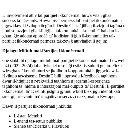
L-involviment attiv tal-partijiet ikkonċernati huwa vitali għas-
suċċess ta’ DestinE. Huwa biss permezz tal-partijiet ikkonċernati li
jiggwidaw l-iżvilupp tiegħu li DestinE jista’ jilħaq il-viżjoni tagħna u
jibni soluzzjoni għall-ħtiġijiet tal-komunità tal-utenti. Għal dan il-
għan, ġie adottat approċċ ta’ kodisinn li jġib il-komunitajiet tal-
partijiet ikkonċernati permezz taż-żewġ attivitajiet li ġejjin:
Djalogu Miftuħ mal-Partijiet Ikkonċernati
Ġie stabbilit djalogu miftuħ mal-partijiet ikkonċernati matul l-ewwel
fażi (2022-2024) tal-attivitajiet u se jiġi estiż fis-snin li ġejjin. Firxa
wiesgħa ta’ kontributuri se jkollhom l-opportunità li jiggwidaw l-
iżvilupp tas-sistema DestinE billi jipprovdu l-feedback tagħhom
dwar il-ħtiġijiet u r-rekwiżiti tagħhom u jaqsmu l-esperjenza
tagħhom ta’ ħidma u interazzjoni mal-outputs ta’ DestinE. Il-partijiet
ikkonċernati ta’ DestinE jistgħu jgħinu wkoll biex jiġu identifikati
sinerġiji rilevanti ma’ inizjattivi u servizzi nazzjonali u Ewropej.
Dawn il-partijiet ikkonċernati jinkludu:
L-Istati Membri
L-utenti tas-settur pubbliku
Sieħeb tar-Riċerka u l-Iżvilupp