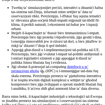
Twettiq ta’ simulazzjonijiet preċiżi, interattivi u dinamiċi ħafna
tas-sistema tad-Dinja, infurmati minn settijiet ta’ data ta’
osservazzjoni rikki. Pereżempju, l-iffukar fuq oqsma tematiċi
ta’ rilevanza għas-soċjetà bħall-impatti reġjonali tat-tibdil fil-
klima, il-perikli naturali, l-ekosistemi tal-baħar jew l-ispazji
urbani.
Ittejjeb il-kapaċitajiet ta’ tbassir biex timmassimizza l-impatt.
Pereżempju biex tiġi protetta l-bijodiversità, jiġu ġestiti l-ilma,
l-enerġija rinnovabbli jew ir-riżorsi tal-ikel, u biex jittaffew ir-
riskji ta’ diżastri f’dinja li qed tinbidel.
Appoġġ għat-tfassil u l-implimentazzjoni tal-politika tal-UE.
Pereżempju, biex jiġi vvalutat l-impatt tal-politiki ambjentali u
l-miżuri leġiżlattivi eżistenti u jiġi appoġġat it-tfassil ta’
politika futura bbażata fuq l-evidenza.
Jiġi sfruttat il-potenzjal tal-computing
distribwit u ta’
prestazzjoni għolja
(HPC) u l-immaniġġjar tad-data fuq
skala estrema. Pereżempju permezz ta’ pjattaforma interattiva
li se tospita tewmin diġitali kumplessi u settijiet ta’ għodod
komprensivi biex jiġu żviluppati u operati mudelli bbażati fuq
l-analitika, b’aċċess sħiħ għal ammonti kbar ta’ data diversa.
Barra minn hekk, il-kapaċitajiet industrijali u teknoloġiċi tal-Ewropa
se jissaħħu permezz tas-simulazzjoni u l-osservazzjoni tas-sistema
kollha tad-Dinja u l-użu tal-intelliġenza artifiċjali (IA) għall-analitika