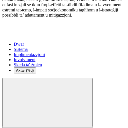
enfasi inizjali se tkun fuq l-effetti tat-tibdil fil-klima u l-avvenimenti
estremi tat-temp, l-impatt soċjoekonomiku tagħhom u l-istrateġiji
possibbli ta’ adattament u mitigazzjoni.
Dwar
Sistema
Implimentazzjoni
Involviment
Skeda ta' żmien
Aktar (%d)