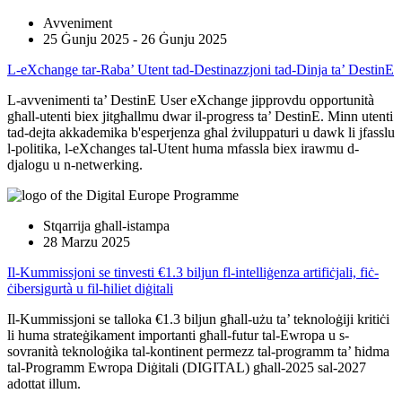
Avveniment
25 Ġunju 2025 - 26 Ġunju 2025
L-eXchange tar-Raba’ Utent tad-Destinazzjoni tad-Dinja ta’ DestinE
L-avvenimenti ta’ DestinE User eXchange jipprovdu opportunità
għall-utenti biex jitgħallmu dwar il-progress ta’ DestinE. Minn utenti
tad-dejta akkademika b'esperjenza għal żviluppaturi u dawk li jfasslu
l-politika, l-eXchanges tal-Utent huma mfassla biex irawmu d-
djalogu u n-netwerking.
Stqarrija għall-istampa
28 Marzu 2025
Il-Kummissjoni se tinvesti €1.3 biljun fl-intelliġenza artifiċjali, fiċ-
ċibersigurtà u fil-ħiliet diġitali
Il-Kummissjoni se talloka €1.3 biljun għall-użu ta’ teknoloġiji kritiċi
li huma strateġikament importanti għall-futur tal-Ewropa u s-
sovranità teknoloġika tal-kontinent permezz tal-programm ta’ ħidma
tal-Programm Ewropa Diġitali (DIGITAL) għall-2025 sal-2027
adottat illum.