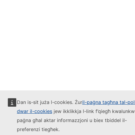
Dan is-sit juża l-cookies. Żur
il-paġna tagħna tal-pol
dwar il-cookies
jew ikklikkja l-link f’qiegħ kwalunk
paġna għal aktar informazzjoni u biex tbiddel il-
preferenzi tiegħek.