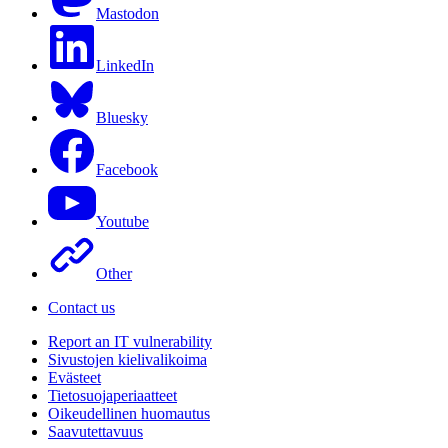
Mastodon
LinkedIn
Bluesky
Facebook
Youtube
Other
Contact us
Report an IT vulnerability
Sivustojen kielivalikoima
Evästeet
Tietosuojaperiaatteet
Oikeudellinen huomautus
Saavutettavuus