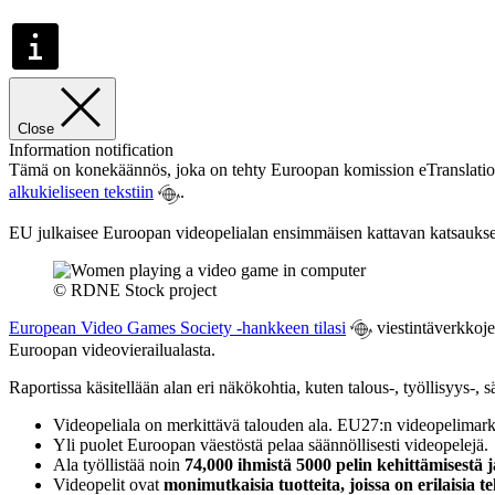
Close
Information notification
Tämä on konekäännös, joka on tehty Euroopan komission eTranslation-o
alkukieliseen tekstiin
.
EU julkaisee Euroopan videopelialan ensimmäisen kattavan katsauksen, jo
© RDNE Stock project
European Video Games Society -hankkeen tilasi
viestintäverkkojen
Euroopan videovierailualasta.
Raportissa käsitellään alan eri näkökohtia, kuten talous-, työllisyys-, sä
Videopeliala on merkittävä talouden ala. EU27:n videopelimark
Yli puolet Euroopan väestöstä pelaa säännöllisesti videopelejä.
Ala työllistää noin
74,000 ihmistä 5000 pelin kehittämisestä 
Videopelit ovat
monimutkaisia tuotteita, joissa on erilaisia t