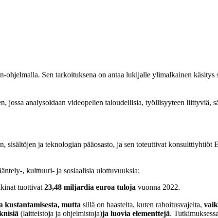
hjelmalla. Sen tarkoituksena on antaa lukijalle ylimalkainen käsitys s
ssa analysoidaan videopelien taloudellisia, työllisyyteen liittyviä, säänt
, sisältöjen ja teknologian pääosasto, ja sen toteuttivat konsulttiyhtiö
äntely-, kulttuuri- ja sosiaalisia ulottuvuuksia:
kinat tuottivat
23,48 miljardia euroa tuloja
vuonna 2022.
ja kustantamisesta, mutta
sillä on haasteita, kuten rahoitusvajeita,
vaik
eknisiä
(laitteistoja ja ohjelmistoja)
ja luovia elementtejä
. Tutkimuksessa