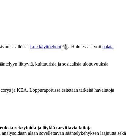
ivun sisällöstä.
Lue käyttöehdot
. Halutessasi voit
palata
elyyn liittyviä, kulttuurisia ja sosiaalisia ulottuvuuksia.
t Ecorys ja KEA. Loppuraportissa esitetään tärkeitä havaintoja
euksia rekrytoida ja löytää tarvittavia taitoja
.
 analysoidaan alaan sovellettavan sääntelykehyksen laajuutta sekä