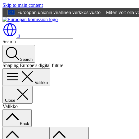
Skip to main content
Euroopan unionin virallinen verkkosivusto
Miten voit olla 
fi
Search
Search
Shaping Europe’s digital future
Valikko
Close
Valikko
Back