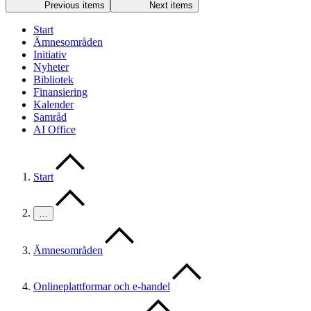
Previous items
Next items
Start
Ämnesområden
Initiativ
Nyheter
Bibliotek
Finansiering
Kalender
Samråd
AI Office
Start
…
Ämnesområden
Onlineplattformar och e-handel