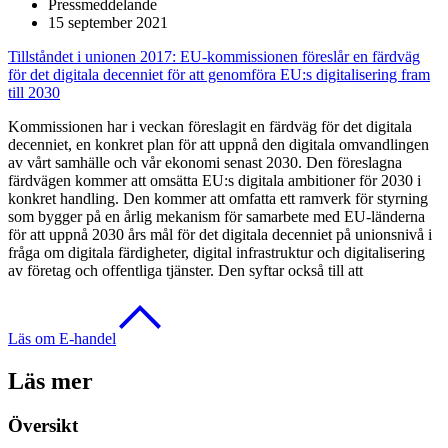
Pressmeddelande
15 september 2021
Tillståndet i unionen 2017: EU-kommissionen föreslår en färdväg
för det digitala decenniet för att genomföra EU:s digitalisering fram
till 2030
Kommissionen har i veckan föreslagit en färdväg för det digitala
decenniet, en konkret plan för att uppnå den digitala omvandlingen
av vårt samhälle och vår ekonomi senast 2030. Den föreslagna
färdvägen kommer att omsätta EU:s digitala ambitioner för 2030 i
konkret handling. Den kommer att omfatta ett ramverk för styrning
som bygger på en årlig mekanism för samarbete med EU-länderna
för att uppnå 2030 års mål för det digitala decenniet på unionsnivå i
fråga om digitala färdigheter, digital infrastruktur och digitalisering
av företag och offentliga tjänster. Den syftar också till att
Läs om E-handel
Läs mer
Översikt