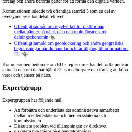
företag och andra berörda parter för att forma den digitala världen.
Kommissionen inledde två offentliga samråd 5 som en del av
översynen av e-handelsdirektivet:
Offentligt samråd om regelverket för plattformar,
mellanhänder på nätet, data och molntjänster samt
delningsekonomin
Offentligt samråd om geoblockering och andra geografiska
begränsningar när du handlar och får tillgång till information i
EU
Kommissionen bedömde om EU:s regler om e-handel fortfarande är
aktuella och om de har hjälpt EU:s medborgare och företag att köpa
varor och tjänster på nätet.
Expertgrupp
Expertgruppen har följande mål:
Att förbättra och underlätta det administrativa samarbetet
mellan medlemsstaterna och medlemsstaterna och
kommissionen.
Diskutera problem vid tillämpningen av direktivet.
diskutera nya frågor på e-handelsområdet.