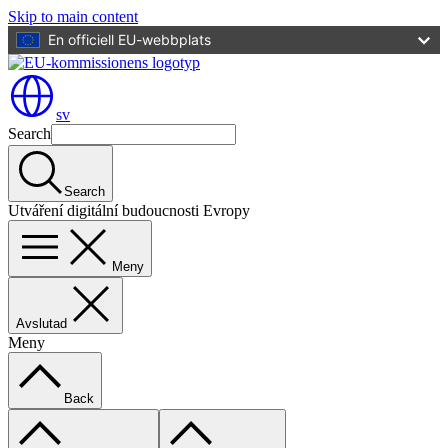
Skip to main content
En officiell EU-webbplats
sv
Search
Search
Utváření digitální budoucnosti Evropy
Meny
Avslutad
Meny
Back