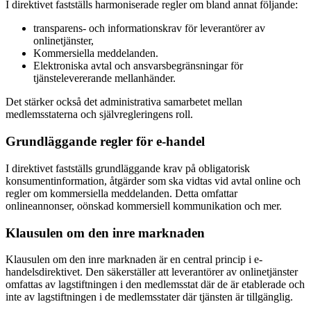
I direktivet fastställs harmoniserade regler om bland annat följande:
transparens- och informationskrav för leverantörer av
onlinetjänster,
Kommersiella meddelanden.
Elektroniska avtal och ansvarsbegränsningar för
tjänstelevererande mellanhänder.
Det stärker också det administrativa samarbetet mellan
medlemsstaterna och självregleringens roll.
Grundläggande regler för e-handel
I direktivet fastställs grundläggande krav på obligatorisk
konsumentinformation, åtgärder som ska vidtas vid avtal online och
regler om kommersiella meddelanden. Detta omfattar
onlineannonser, oönskad kommersiell kommunikation och mer.
Klausulen om den inre marknaden
Klausulen om den inre marknaden är en central princip i e-
handelsdirektivet. Den säkerställer att leverantörer av onlinetjänster
omfattas av lagstiftningen i den medlemsstat där de är etablerade och
inte av lagstiftningen i de medlemsstater där tjänsten är tillgänglig.