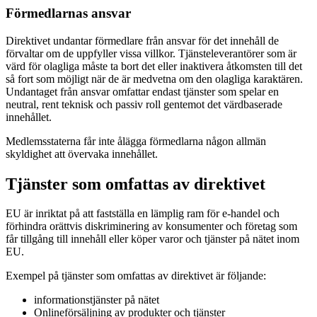
Förmedlarnas ansvar
Direktivet undantar förmedlare från ansvar för det innehåll de
förvaltar om de uppfyller vissa villkor. Tjänsteleverantörer som är
värd för olagliga måste ta bort det eller inaktivera åtkomsten till det
så fort som möjligt när de är medvetna om den olagliga karaktären.
Undantaget från ansvar omfattar endast tjänster som spelar en
neutral, rent teknisk och passiv roll gentemot det värdbaserade
innehållet.
Medlemsstaterna får inte ålägga förmedlarna någon allmän
skyldighet att övervaka innehållet.
Tjänster som omfattas av direktivet
EU är inriktat på att fastställa en lämplig ram för e-handel och
förhindra orättvis diskriminering av konsumenter och företag som
får tillgång till innehåll eller köper varor och tjänster på nätet inom
EU.
Exempel på tjänster som omfattas av direktivet är följande:
informationstjänster på nätet
Onlineförsäljning av produkter och tjänster