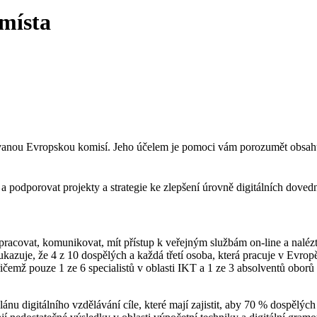
 místa
ovanou Evropskou komisí. Jeho účelem je pomoci vám porozumět obsahu
a podporovat projekty a strategie ke zlepšení úrovně digitálních doved
t, pracovat, komunikovat, mít přístup k veřejným službám on-line a n
kazuje, že 4 z 10 dospělých a každá třetí osoba, která pracuje v Evropě
přičemž pouze 1 ze 6 specialistů v oblasti IKT a 1 ze 3 absolventů obor
u digitálního vzdělávání cíle, které mají zajistit, aby 70 % dospělých