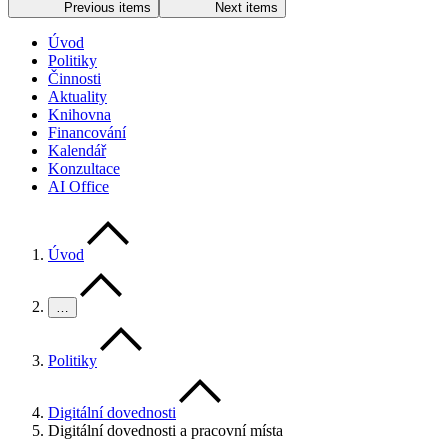
Previous items
Next items
Úvod
Politiky
Činnosti
Aktuality
Knihovna
Financování
Kalendář
Konzultace
AI Office
Úvod
…
Politiky
Digitální dovednosti
Digitální dovednosti a pracovní místa