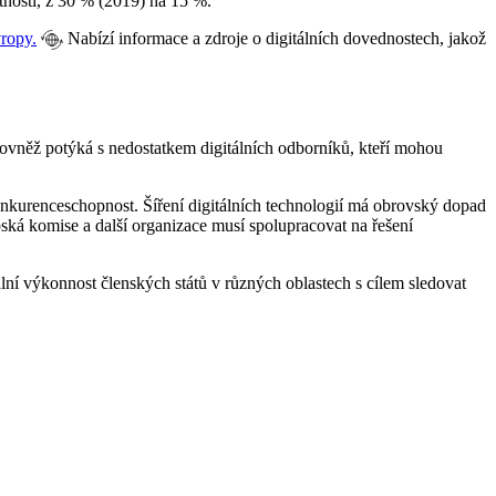
otnosti, z 30 % (2019) na 15 %.
ropy.
Nabízí informace a zdroje o digitálních dovednostech, jakož
rovněž potýká s nedostatkem digitálních odborníků, kteří mohou
nkurenceschopnost. Šíření digitálních technologií má obrovský dopad
pská komise a další organizace musí spolupracovat na řešení
lní výkonnost členských států v různých oblastech s cílem sledovat