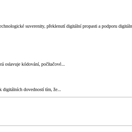
í technologické suverenity, překlenutí digitální propasti a podporu digit
rá oslavuje kódování, počítačové...
 digitálních dovedností tím, že...