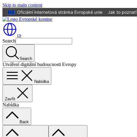
Skip to main content
Oficiální internetová stránka Evropské unie
Jak to poznat
cs
Search
Search
Utváření digitální budoucnosti Evropy
Nabídka
Zavřít
Nabídka
Back