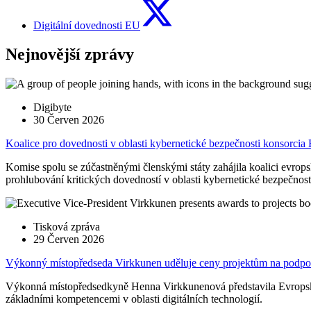
Digitální dovednosti EU
Nejnovější zprávy
Digibyte
30 Červen 2026
Koalice pro dovednosti v oblasti kybernetické bezpečnosti konsorci
Komise spolu se zúčastněnými členskými státy zahájila koalici evrops
prohlubování kritických dovedností v oblasti kybernetické bezpečnost
Tisková zpráva
29 Červen 2026
Výkonný místopředseda Virkkunen uděluje ceny projektům na podpor
Výkonná místopředsedkyně Henna Virkkunenová představila Evropské 
základními kompetencemi v oblasti digitálních technologií.