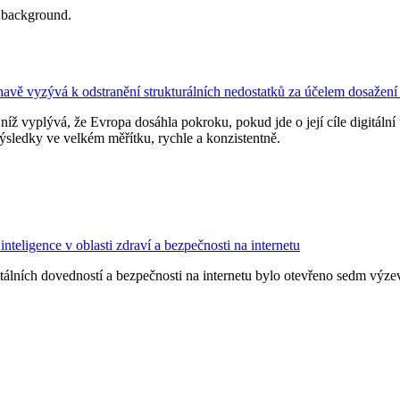
havě vyzývá k odstranění strukturálních nedostatků za účelem dosažení
níž vyplývá, že Evropa dosáhla pokroku, pokud jde o její cíle digitální
 výsledky ve velkém měřítku, rychle a konzistentně.
nteligence v oblasti zdraví a bezpečnosti na internetu
igitálních dovedností a bezpečnosti na internetu bylo otevřeno sedm výz