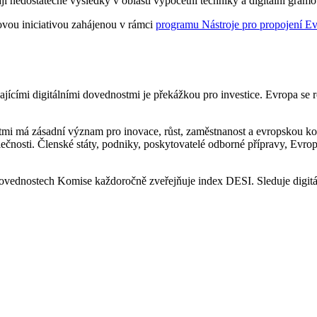
ají nedostatečné výsledky v oblasti výpočetní techniky a digitální gram
ovou iniciativou zahájenou v rámci
programu Nástroje pro propojení Ev
ícími digitálními dovednostmi je překážkou pro investice. Evropa se 
tmi má zásadní význam pro inovace, růst, zaměstnanost a evropskou ko
lečnosti. Členské státy, podniky, poskytovatelé odborné přípravy, Evro
 dovednostech Komise každoročně zveřejňuje index DESI. Sleduje digitá