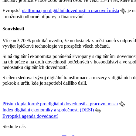
iniciativ je snížit v roce 2030 úroveň osob ve věku 13–14 let, které m
Evropská
platforma pro digitální dovednosti a pracovní místa
je n
i možnosti odborné přípravy a financování.
Souvislosti
Více než 70 % podniků uvedlo, že nedostatek zaměstnanců s odpovídaj
vyvíjet špičkové technologie ve prospěch všech občanů.
Silná digitální ekonomika poháněná Evropany s digitálními dovednos
na trh práce a na druh dovedností potřebných v hospodářství a ve spo
nedostatku digitálních dovedností.
S cílem sledovat vývoj digitální transformace a mezery v digitálních
pokrok a určit, kde je zapotřebí dalšího úsilí.
Přístup k platformě pro digitální dovednosti a pracovní místa
Index digitální ekonomiky a společnosti (DESI)
Evropská agenda dovedností
Sledujte nás