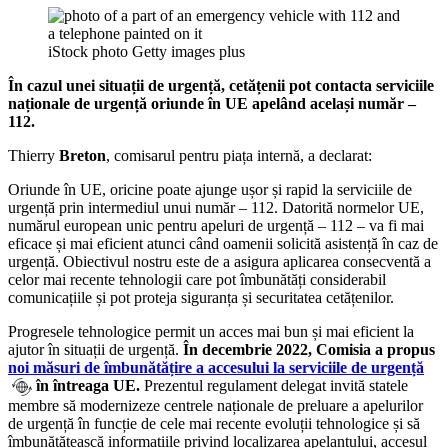
iStock photo Getty images plus
În cazul unei situații de urgență, cetățenii pot contacta serviciile
naționale de urgență oriunde în UE apelând același număr –
112.
Thierry
Breton
, comisarul pentru piața internă, a declarat:
Oriunde în UE, oricine poate ajunge ușor și rapid la serviciile de
urgență prin intermediul unui număr – 112. Datorită normelor UE,
numărul european unic pentru apeluri de urgență – 112 – va fi mai
eficace și mai eficient atunci când oamenii solicită asistență în caz de
urgență. Obiectivul nostru este de a asigura aplicarea consecventă a
celor mai recente tehnologii care pot îmbunătăți considerabil
comunicațiile și pot proteja siguranța și securitatea cetățenilor.
Progresele tehnologice permit un acces mai bun și mai eficient la
ajutor în situații de urgență.
În decembrie 2022, Comisia a propus
noi măsuri de îmbunătățire a accesului la serviciile de urgență
în întreaga UE.
Prezentul regulament delegat invită statele
membre să modernizeze centrele naționale de preluare a apelurilor
de urgență în funcție de cele mai recente evoluții tehnologice și să
îmbunătățească informațiile privind localizarea apelantului, accesul