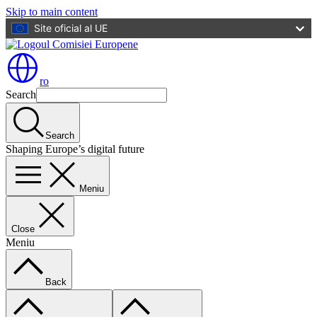
Skip to main content
Site oficial al UE
ro
Search
Search
Shaping Europe’s digital future
Meniu
Close
Meniu
Back