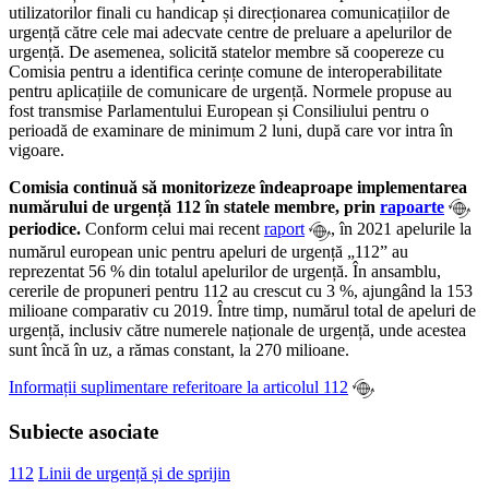
utilizatorilor finali cu handicap și direcționarea comunicațiilor de
urgență către cele mai adecvate centre de preluare a apelurilor de
urgență. De asemenea, solicită statelor membre să coopereze cu
Comisia pentru a identifica cerințe comune de interoperabilitate
pentru aplicațiile de comunicare de urgență. Normele propuse au
fost transmise Parlamentului European și Consiliului pentru o
perioadă de examinare de minimum 2 luni, după care vor intra în
vigoare.
Comisia continuă să monitorizeze îndeaproape implementarea
numărului de urgență 112 în statele membre, prin
rapoarte
periodice.
Conform celui mai recent
raport
, în 2021 apelurile la
numărul european unic pentru apeluri de urgență „112” au
reprezentat 56 % din totalul apelurilor de urgență. În ansamblu,
cererile de propuneri pentru 112 au crescut cu 3 %, ajungând la 153
milioane comparativ cu 2019. Între timp, numărul total de apeluri de
urgență, inclusiv către numerele naționale de urgență, unde acestea
sunt încă în uz, a rămas constant, la 270 milioane.
Informații suplimentare referitoare la articolul 112
Subiecte asociate
112
Linii de urgență și de sprijin