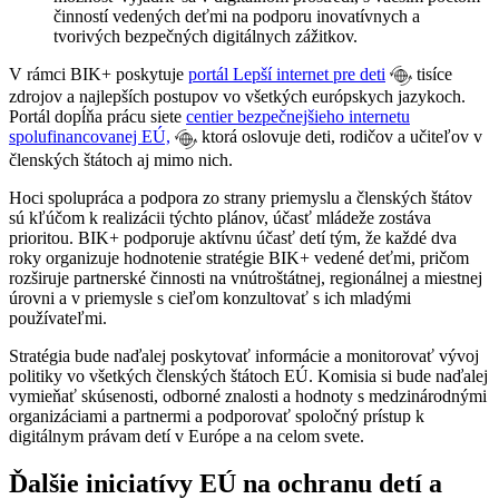
činností vedených deťmi na podporu inovatívnych a
tvorivých bezpečných digitálnych zážitkov.
V rámci BIK+ poskytuje
portál Lepší internet pre deti
tisíce
zdrojov a najlepších postupov vo všetkých európskych jazykoch.
Portál dopĺňa prácu siete
centier bezpečnejšieho internetu
spolufinancovanej EÚ,
ktorá oslovuje deti, rodičov a učiteľov v
členských štátoch aj mimo nich.
Hoci spolupráca a podpora zo strany priemyslu a členských štátov
sú kľúčom k realizácii týchto plánov, účasť mládeže zostáva
prioritou. BIK+ podporuje aktívnu účasť detí tým, že každé dva
roky organizuje hodnotenie stratégie BIK+ vedené deťmi, pričom
rozširuje partnerské činnosti na vnútroštátnej, regionálnej a miestnej
úrovni a v priemysle s cieľom konzultovať s ich mladými
používateľmi.
Stratégia bude naďalej poskytovať informácie a monitorovať vývoj
politiky vo všetkých členských štátoch EÚ. Komisia si bude naďalej
vymieňať skúsenosti, odborné znalosti a hodnoty s medzinárodnými
organizáciami a partnermi a podporovať spoločný prístup k
digitálnym právam detí v Európe a na celom svete.
Ďalšie iniciatívy EÚ na ochranu detí a