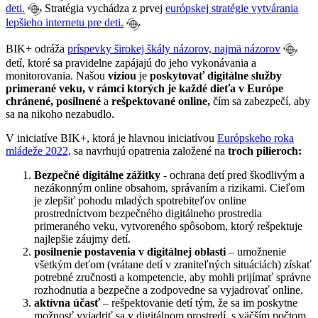
deti.
Stratégia vychádza z prvej
európskej stratégie vytvárania
lepšieho internetu pre deti.
BIK+ odráža
príspevky širokej škály názorov, najmä názorov
detí, ktoré sa pravidelne zapájajú do jeho vykonávania a
monitorovania. Našou
víziou
je
poskytovať digitálne služby
primerané veku,
v rámci ktorých je každé dieťa v Európe
chránené,
posilnené
a
rešpektované online,
čím sa zabezpečí, aby
sa na nikoho nezabudlo.
V iniciatíve BIK+, ktorá je hlavnou iniciatívou
Európskeho roka
mládeže 2022,
sa navrhujú opatrenia založené na
troch pilieroch:
Bezpečné digitálne zážitky
- ochrana detí pred škodlivým a
nezákonným online obsahom, správaním a rizikami. Cieľom
je zlepšiť pohodu mladých spotrebiteľov online
prostredníctvom bezpečného digitálneho prostredia
primeraného veku, vytvoreného spôsobom, ktorý rešpektuje
najlepšie záujmy detí.
posilnenie postavenia v digitálnej oblasti
– umožnenie
všetkým deťom (vrátane detí v zraniteľných situáciách) získať
potrebné zručnosti a kompetencie, aby mohli prijímať správne
rozhodnutia a bezpečne a zodpovedne sa vyjadrovať online.
aktívna účasť
– rešpektovanie detí tým, že sa im poskytne
možnosť vyjadriť sa v digitálnom prostredí, s väčším počtom