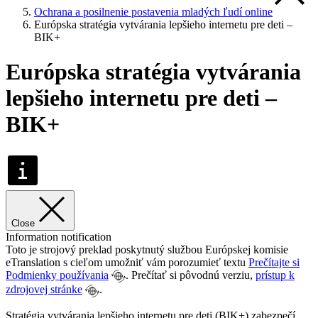
Ochrana a posilnenie postavenia mladých ľudí online
Európska stratégia vytvárania lepšieho internetu pre deti –
BIK+
Európska stratégia vytvárania
lepšieho internetu pre deti –
BIK+
Close
Information notification
Toto je strojový preklad poskytnutý službou Európskej komisie
eTranslation s cieľom umožniť vám porozumieť textu
Prečítajte si
Podmienky používania
. Prečítať si pôvodnú verziu,
prístup k
zdrojovej stránke
.
Stratégia vytvárania lepšieho internetu pre deti (BIK+) zabezpečí