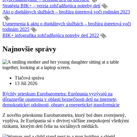
Stratégia BIK+ – verzia zohľadňujúca potreby detí
Akt o digitálnych službách – brožúra ústretová voči rodinám 2023
Usmernenia k aktu o digitálnych službách – brožúra ústretová voči
rodinám 2025
BIK+ infografika zohľadňujúca potreby detí 2022
Najnovšie správy
Tlačová správa
13 Júl 2026
Rýchly prieskum Eurobarometra: Európania vyzývajú na
dôraznejšie opatrenia v oblasti bezpečnosti detí na internete,
demokratickej odolnosti, obrany a energetickej transformácie
Z nového prieskumu Eurobarometra, ktorý bol dnes zverejnený,
vyplýva, že Európania sú v drvivej väčšine znepokojení všetkými
rizikami, ktorým deti čelia na sociálnych médiách.