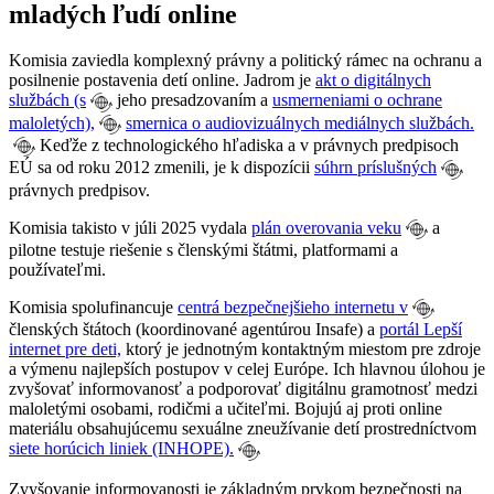
mladých ľudí online
Komisia zaviedla komplexný právny a politický rámec na ochranu a
posilnenie postavenia detí online. Jadrom je
akt o digitálnych
službách (s
jeho presadzovaním a
usmerneniami o ochrane
maloletých),
smernica o audiovizuálnych mediálnych službách.
Keďže z technologického hľadiska a v právnych predpisoch
EÚ sa od roku 2012 zmenili, je k dispozícii
súhrn príslušných
právnych predpisov.
Komisia takisto v júli 2025 vydala
plán overovania veku
a
pilotne testuje riešenie s členskými štátmi, platformami a
používateľmi.
Komisia spolufinancuje
centrá bezpečnejšieho internetu v
členských štátoch (koordinované agentúrou Insafe) a
portál Lepší
internet pre deti,
ktorý je jednotným kontaktným miestom pre zdroje
a výmenu najlepších postupov v celej Európe. Ich hlavnou úlohou je
zvyšovať informovanosť a podporovať digitálnu gramotnosť medzi
maloletými osobami, rodičmi a učiteľmi. Bojujú aj proti online
materiálu obsahujúcemu sexuálne zneužívanie detí prostredníctvom
siete horúcich liniek (INHOPE).
Zvyšovanie informovanosti je základným prvkom bezpečnosti na