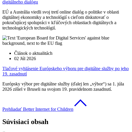
digitálneho dialógu
EÚ a Austrália viedli svoj tretí online dialóg o politike v oblasti
digitálnej ekonomiky a technológií s cieľom diskutovať o
pokračujúcej spolupráci v kľúčových oblastiach digitálnych a
technologických technológií.
Článok o aktualitách
02 Júl 2026
Tlačové vyhlásenie Európskeho výboru pre digitálne služby po jeho
19. zasadnutí
Európsky výbor pre digitálne služby (ďalej len „výbor“) sa 1. júla
2026 zišiel v Bruseli na svojom 19. pravidelnom zasadnutí.
Prehliadať Better Internet for Children
Súvisiaci obsah