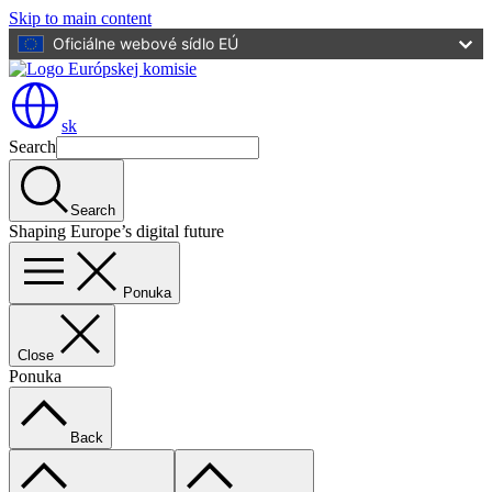
Skip to main content
Oficiálne webové sídlo EÚ
sk
Search
Search
Shaping Europe’s digital future
Ponuka
Close
Ponuka
Back