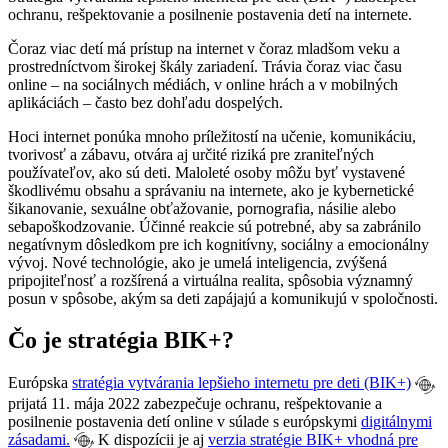
ochranu, rešpektovanie a posilnenie postavenia detí na internete.
Čoraz viac detí má prístup na internet v čoraz mladšom veku a
prostredníctvom širokej škály zariadení. Trávia čoraz viac času
online – na sociálnych médiách, v online hrách a v mobilných
aplikáciách – často bez dohľadu dospelých.
Hoci internet ponúka mnoho príležitostí na učenie, komunikáciu,
tvorivosť a zábavu, otvára aj určité riziká pre zraniteľných
používateľov, ako sú deti. Maloleté osoby môžu byť vystavené
škodlivému obsahu a správaniu na internete, ako je kybernetické
šikanovanie, sexuálne obťažovanie, pornografia, násilie alebo
sebapoškodzovanie. Účinné reakcie sú potrebné, aby sa zabránilo
negatívnym dôsledkom pre ich kognitívny, sociálny a emocionálny
vývoj. Nové technológie, ako je umelá inteligencia, zvýšená
pripojiteľnosť a rozšírená a virtuálna realita, spôsobia významný
posun v spôsobe, akým sa deti zapájajú a komunikujú v spoločnosti.
Čo je stratégia BIK+?
Európska
stratégia vytvárania lepšieho internetu pre deti (BIK+)
prijatá 11. mája 2022 zabezpečuje ochranu, rešpektovanie a
posilnenie postavenia detí online v súlade s európskymi
digitálnymi
zásadami.
K dispozícii je aj
verzia stratégie BIK+ vhodná pre