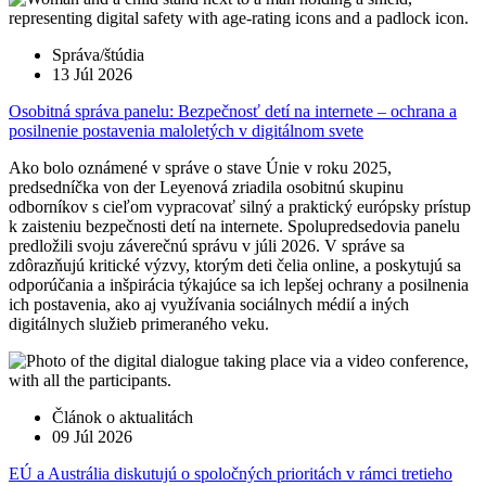
Správa/štúdia
13 Júl 2026
Osobitná správa panelu: Bezpečnosť detí na internete – ochrana a
posilnenie postavenia maloletých v digitálnom svete
Ako bolo oznámené v správe o stave Únie v roku 2025,
predsedníčka von der Leyenová zriadila osobitnú skupinu
odborníkov s cieľom vypracovať silný a praktický európsky prístup
k zaisteniu bezpečnosti detí na internete. Spolupredsedovia panelu
predložili svoju záverečnú správu v júli 2026. V správe sa
zdôrazňujú kritické výzvy, ktorým deti čelia online, a poskytujú sa
odporúčania a inšpirácia týkajúce sa ich lepšej ochrany a posilnenia
ich postavenia, ako aj využívania sociálnych médií a iných
digitálnych služieb primeraného veku.
Článok o aktualitách
09 Júl 2026
EÚ a Austrália diskutujú o spoločných prioritách v rámci tretieho