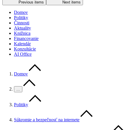
Previous items
Next items
Domov
Politiky
Činnosti
Aktuality
Knižnica
Financovanie
Kalendár
Konzultácie
AI Office
Domov
…
Politiky
Súkromie a bezpečnosť na internete