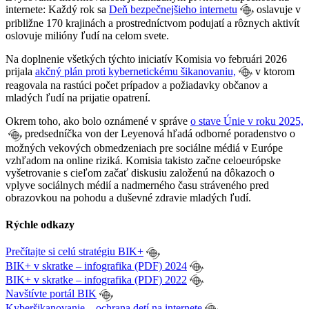
internete: Každý rok sa
Deň bezpečnejšieho internetu
oslavuje v
približne 170 krajinách a prostredníctvom podujatí a rôznych aktivít
oslovuje milióny ľudí na celom svete.
Na doplnenie všetkých týchto iniciatív Komisia vo februári 2026
prijala
akčný plán proti kybernetickému šikanovaniu,
v ktorom
reagovala na rastúci počet prípadov a požiadavky občanov a
mladých ľudí na prijatie opatrení.
Okrem toho, ako bolo oznámené v správe
o stave Únie v roku 2025,
predsedníčka von der Leyenová hľadá odborné poradenstvo o
možných vekových obmedzeniach pre sociálne médiá v Európe
vzhľadom na online riziká. Komisia takisto začne celoeurópske
vyšetrovanie s cieľom začať diskusiu založenú na dôkazoch o
vplyve sociálnych médií a nadmerného času stráveného pred
obrazovkou na pohodu a duševné zdravie mladých ľudí.
Rýchle odkazy
Prečítajte si celú stratégiu BIK+
BIK+ v skratke – infografika (PDF) 2024
BIK+ v skratke – infografika (PDF) 2022
Navštívte portál BIK
Kyberšikanovanie – ochrana detí na internete