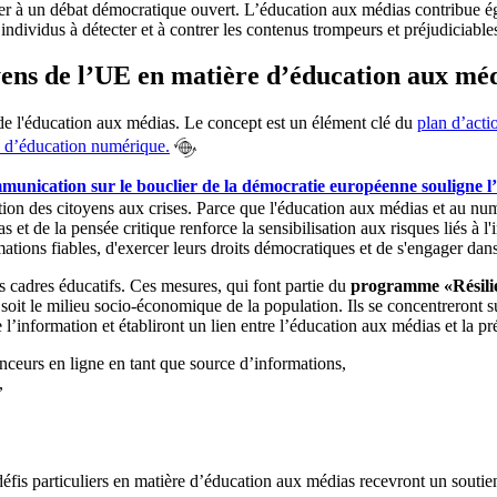
per à un débat démocratique ouvert. L’éducation aux médias contribue égal
individus à détecter et à contrer les contenus trompeurs et préjudiciable
yens de l’UE en matière d’éducation aux médi
de l'éducation aux médias. Le concept est un élément clé du
plan d’act
e d’éducation numérique.
munication sur le bouclier de la démocratie européenne souligne 
ration des citoyens aux crises. Parce que l'éducation aux médias et au num
et de la pensée critique renforce la sensibilisation aux risques liés à l'
ations fiables, d'exercer leurs droits démocratiques et de s'engager da
cadres éducatifs. Ces mesures, qui font partie du
programme «Résilie
e soit le milieu socio-économique de la population. Ils se concentreron
l’information et établiront un lien entre l’éducation aux médias et la pré
enceurs en ligne en tant que source d’informations,
é,
défis particuliers en matière d’éducation aux médias recevront un soutie