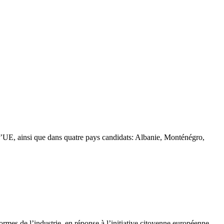
 l’UE, ainsi que dans quatre pays candidats: Albanie, Monténégro,
rmes de l’industrie, en réponse à l’initiative citoyenne européenne