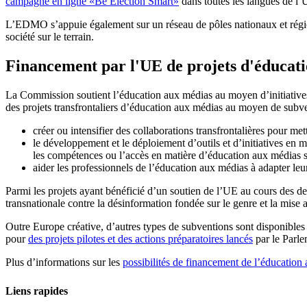
campagne en ligne «Be Election Smart»
dans toutes les langues de l’
L’EDMO s’appuie également sur un réseau de pôles nationaux et régiona
société sur le terrain.
Financement par l'UE de projets d'éducat
La Commission soutient l’éducation aux médias au moyen d’initiative
des projets transfrontaliers d’éducation aux médias au moyen de subv
créer ou intensifier des collaborations transfrontalières pour met
le développement et le déploiement d’outils et d’initiatives en 
les compétences ou l’accès en matière d’éducation aux médias s
aider les professionnels de l’éducation aux médias à adapter le
Parmi les projets ayant bénéficié d’un soutien de l’UE au cours des de
transnationale contre la désinformation fondée sur le genre et la mise a
Outre Europe créative, d’autres types de subventions sont disponible
pour
des projets pilotes et des actions préparatoires lancés
par le Parl
Plus d’informations sur les
possibilités de financement de l’éducation
Liens rapides