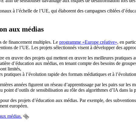
UE afin de sensibiliser davantage aux risques de désinformation lors de
ux à l’échelle de l’UE, qui élaborent des campagnes ciblées d’éducation
ion aux médias
s de financement multiples. Le
programme «Europe créative»,
en partic
entions de l’UE. Les projets sélectionnés visent à développer des appr
tre en œuvre des projets qui mettent en œuvre les meilleures pratiques au-
matière d’éducation aux médias, en tenant compte des besoins de groupes 
ont limités,
urs pratiques à l’évolution rapide des formats médiatiques et à l’évolu
rnières années figurent un réseau d’apprentissage par les pairs sur les
u point d’outils de sensibilisation au rôle des algorithmes d’IA dans la 
s pour des projets d’éducation aux médias. Par exemple, des subvention
ement européen.
 aux médias.