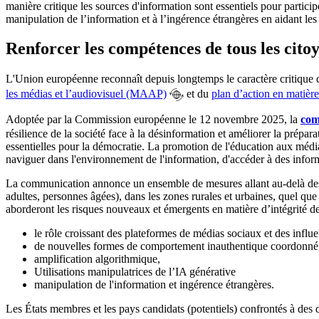
manière critique les sources d'information sont essentiels pour partici
manipulation de l’information et à l’ingérence étrangères en aidant les 
Renforcer les compétences de tous les cito
L'Union européenne reconnaît depuis longtemps le caractère critique 
les médias et l’audiovisuel (MAAP)
et du
plan d’action en matièr
Adoptée par la Commission européenne le 12 novembre 2025, la
com
résilience de la société face à la désinformation et améliorer la prépa
essentielles pour la démocratie. La promotion de l'éducation aux médias 
naviguer dans l'environnement de l'information, d'accéder à des inform
La communication annonce un ensemble de mesures allant au-delà des 
adultes, personnes âgées), dans les zones rurales et urbaines, quel qu
aborderont les risques nouveaux et émergents en matière d’intégrité de 
le rôle croissant des plateformes de médias sociaux et des influ
de nouvelles formes de comportement inauthentique coordonn
amplification algorithmique,
Utilisations manipulatrices de l’IA générative
manipulation de l'information et ingérence étrangères.
Les États membres et les pays candidats (potentiels) confrontés à des 