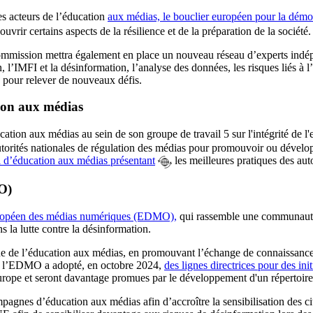
les acteurs de l’éducation
aux médias, le bouclier européen pour la démo
rir certains aspects de la résilience et de la préparation de la société.
Commission mettra également en place un nouveau réseau d’experts indé
 l’IMFI et la désinformation, l’analyse des données, les risques liés à l
s pour relever de nouveaux défis.
tion aux médias
ation aux médias au sein de son groupe de travail 5 sur l'intégrité de l'
autorités nationales de régulation des médias pour promouvoir ou dévelop
 d’éducation aux médias présentant
les meilleures pratiques des aut
O)
ropéen des médias numériques (EDMO),
qui rassemble une communauté p
s la lutte contre la désinformation.
de l’éducation aux médias, en promouvant l’échange de connaissances en
ur, l’EDMO a adopté, en octobre 2024,
des lignes directrices pour des in
'Europe et seront davantage promues par le développement d'un répertoir
gnes d’éducation aux médias afin d’accroître la sensibilisation des ci