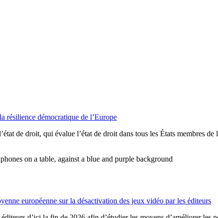
t la résilience démocratique de l’Europe
tat de droit, qui évalue l’état de droit dans tous les États membres de
toyenne européenne sur la désactivation des jeux vidéo par les éditeurs
teurs d’ici la fin de 2026 afin d’étudier les moyens d’améliorer les no