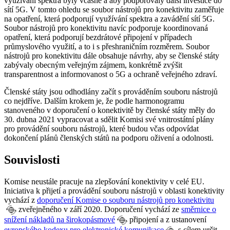
využívání spektra byly včasné a aby podporovaly další investice do
sítí 5G. V tomto ohledu se soubor nástrojů pro konektivitu zaměřuje
na opatření, která podporují využívání spektra a zavádění sítí 5G.
Soubor nástrojů pro konektivitu navíc podporuje koordinovaná
opatření, která podporují bezdrátové připojení v případech
průmyslového využití, a to i s přeshraničním rozměrem. Soubor
nástrojů pro konektivitu dále obsahuje návrhy, aby se členské státy
zabývaly obecným veřejným zájmem, konkrétně zvýšit
transparentnost a informovanost o 5G a ochraně veřejného zdraví.
Členské státy jsou odhodlány začít s prováděním souboru nástrojů
co nejdříve. Dalším krokem je, že podle harmonogramu
stanoveného v doporučení o konektivitě by členské státy měly do
30. dubna 2021 vypracovat a sdělit Komisi své vnitrostátní plány
pro provádění souboru nástrojů, které budou včas odpovídat
dokončení plánů členských států na podporu oživení a odolnosti.
Souvislosti
Komise neustále pracuje na zlepšování konektivity v celé EU.
Iniciativa k přijetí a provádění souboru nástrojů v oblasti konektivity
vychází z
doporučení Komise o souboru nástrojů pro konektivitu
zveřejněného v září 2020. Doporučení vychází ze
směrnice o
snížení nákladů na širokopásmové
připojení a z ustanovení
evropského kodexu pro elektronické komunikace
s cílem určit