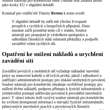
Soubor nástrojů pro konektivitu bude i nadále hrát zásadní úlohu
jako kroky EU v digitální dekádě.
Komisař pro vnitřní trh Thierry
Breton
k tomu uvedl:
V digitální dekádě by měli mít všichni Evropané
prospěch z rychlých a bezpečných připojení. Dnes
musíme začít proměnit tento cíl v realitu. Soubor
nástrojů pro propojení je výsledkem spolupráce a
odhodlání členských států odstranit překážky a podpořit
zavádění velmi rychlých sítí.
Opatření ke snížení nákladů a urychlení
zavádění sítí
Zavádění pevných a mobilních sítí vyžaduje nákladné stavební
práce na stanovení kabelů a síťových prvků, jakož i zdlouhavé a
zatěžující administrativní postupy pro získání nezbytných povolení.
Soubor nástrojů pro konektivitu obsahuje osvědčené postupy pro
snížení těchto nákladů, podporu přístupu k fyzické infrastruktuře a
zefektivnění postupů udělování povolení k provádění stavebních
prací. V rámci tohoto úsilí vyzývá soubor nástrojů pro konektivitu
ke zvýšení dostupnosti informací o stávající fyzické infrastruktuře,
plánovaných stavebních pracích a povolovacích řízeních