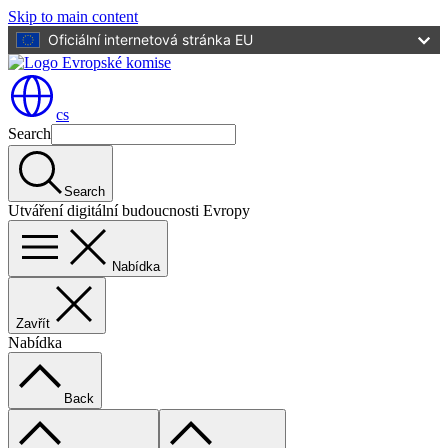
Skip to main content
Oficiální internetová stránka EU
cs
Search
Search
Utváření digitální budoucnosti Evropy
Nabídka
Zavřít
Nabídka
Back