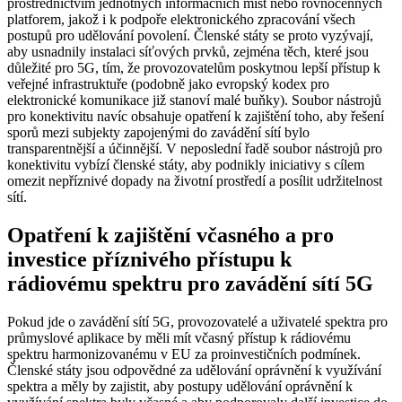
prostřednictvím jednotných informačních míst nebo rovnocenných
platforem, jakož i k podpoře elektronického zpracování všech
postupů pro udělování povolení. Členské státy se proto vyzývají,
aby usnadnily instalaci síťových prvků, zejména těch, které jsou
důležité pro 5G, tím, že provozovatelům poskytnou lepší přístup k
veřejné infrastruktuře (podobně jako evropský kodex pro
elektronické komunikace již stanoví malé buňky). Soubor nástrojů
pro konektivitu navíc obsahuje opatření k zajištění toho, aby řešení
sporů mezi subjekty zapojenými do zavádění sítí bylo
transparentnější a účinnější. V neposlední řadě soubor nástrojů pro
konektivitu vybízí členské státy, aby podnikly iniciativy s cílem
omezit nepříznivé dopady na životní prostředí a posílit udržitelnost
sítí.
Opatření k zajištění včasného a pro
investice příznivého přístupu k
rádiovému spektru pro zavádění sítí 5G
Pokud jde o zavádění sítí 5G, provozovatelé a uživatelé spektra pro
průmyslové aplikace by měli mít včasný přístup k rádiovému
spektru harmonizovanému v EU za proinvestičních podmínek.
Členské státy jsou odpovědné za udělování oprávnění k využívání
spektra a měly by zajistit, aby postupy udělování oprávnění k