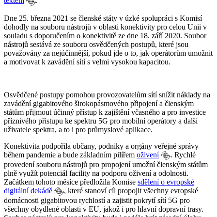
textem
.
Dne 25. března 2021 se členské státy v úzké spolupráci s Komisí
dohodly na souboru nástrojů v oblasti konektivity pro celou Unii v
souladu s doporučením o konektivitě ze dne 18. září 2020. Soubor
nástrojů sestává ze souboru osvědčených postupů, které jsou
považovány za nejúčinnější, pokud jde o to, jak operátorům umožnit
a motivovat k zavádění sítí s velmi vysokou kapacitou.
Osvědčené postupy pomohou provozovatelům sítí snížit náklady na
zavádění gigabitového širokopásmového připojení a členským
státům přijmout účinný přístup k zajištění včasného a pro investice
příznivého přístupu ke spektru 5G pro mobilní operátory a další
uživatele spektra, a to i pro průmyslové aplikace.
Konektivita podpořila občany, podniky a orgány veřejné správy
během pandemie a bude základním pilířem
oživení
. Rychlé
provedení souboru nástrojů pro propojení umožní členským státům
plně využít potenciál facility na podporu oživení a odolnosti.
Začátkem tohoto měsíce předložila Komise
sdělení o evropské
digitální dekádě
, které stanoví cíl propojit všechny evropské
domácnosti gigabitovou rychlostí a zajistit pokrytí sítí 5G pro
všechny obydlené oblasti v EU, jakož i pro hlavní dopravní trasy.