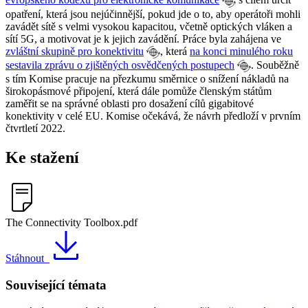
opatření, která jsou nejúčinnější, pokud jde o to, aby operátoři mohli
zavádět sítě s velmi vysokou kapacitou, včetně optických vláken a
sítí 5G, a motivovat je k jejich zavádění. Práce byla zahájena ve
zvláštní skupině pro konektivitu
, která
na konci minulého roku
sestavila zprávu o zjištěných osvědčených postupech
. Souběžně
s tím Komise pracuje na přezkumu směrnice o snížení nákladů na
širokopásmové připojení, která dále pomůže členským státům
zaměřit se na správné oblasti pro dosažení cílů gigabitové
konektivity v celé EU. Komise očekává, že návrh předloží v prvním
čtvrtletí 2022.
Ke stažení
The Connectivity Toolbox.pdf
Stáhnout
Související témata