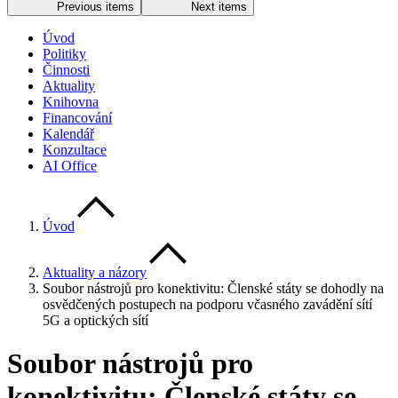
Previous items
Next items
Úvod
Politiky
Činnosti
Aktuality
Knihovna
Financování
Kalendář
Konzultace
AI Office
Úvod
Aktuality a názory
Soubor nástrojů pro konektivitu: Členské státy se dohodly na
osvědčených postupech na podporu včasného zavádění sítí
5G a optických sítí
Soubor nástrojů pro
konektivitu: Členské státy se