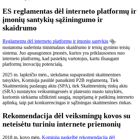
ES reglamentas dėl interneto platformų ir
įmonių santykių sąžiningumo ir
skaidrumo
Reglamentu dėl interneto platformų ir įmonių santykių
nustatoma suderinta minimalaus skaidrumo ir teisių gynimo teisių
sistema. Juo apsaugomos įmonės, kurios yra priklausomos nuo
interneto platformų, kad pasiektų vartotojus, kartu išsaugant
platformų inovacijų potencialą.
2025 m. lapkričio
mėn., siekdama supaprastinti skaitmenines
taisykles, Komisija pasiūlė panaikinti P2B reglamentą. Tiek
Skaitmeninių paslaugų aktu (SPA), tiek Skaitmeninių rinkų aktu
(SRA) nustatytos veiksmingesnės ir platesnio masto taisyklės,
kuriomis siekiama užtikrinti saugią, nuspėjamą ir patikimą interneto
aplinką, taip pat konkurencingas ir sąžiningas skaitmenines rinkas.
Rekomendacija dėl veiksmingų kovos su
neteisėtu turiniu internete priemonių
2018 m. kovo mėn.
Komisija paskelbė rekomendaciją dėl