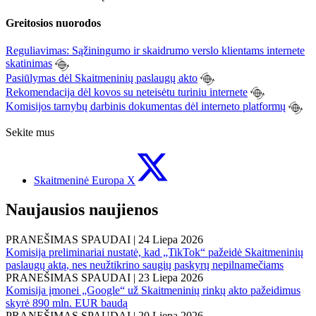
Greitosios nuorodos
Reguliavimas: Sąžiningumo ir skaidrumo verslo klientams internete
skatinimas
Pasiūlymas dėl Skaitmeninių paslaugų akto
Rekomendacija dėl kovos su neteisėtu turiniu internete
Komisijos tarnybų darbinis dokumentas dėl interneto platformų
Sekite mus
Skaitmeninė Europa X
Naujausios naujienos
PRANEŠIMAS SPAUDAI
|
24 Liepa 2026
Komisija preliminariai nustatė, kad „TikTok“ pažeidė Skaitmeninių
paslaugų aktą, nes neužtikrino saugių paskyrų nepilnamečiams
PRANEŠIMAS SPAUDAI
|
23 Liepa 2026
Komisija įmonei „Google“ už Skaitmeninių rinkų akto pažeidimus
skyrė 890 mln. EUR baudą
PRANEŠIMAS SPAUDAI
|
20 Liepa 2026