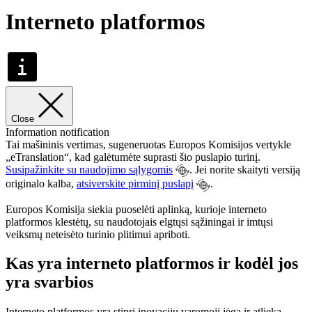
Interneto platformos
Close
Information notification
Tai mašininis vertimas, sugeneruotas Europos Komisijos vertykle
„eTranslation“, kad galėtumėte suprasti šio puslapio turinį.
Susipažinkite su naudojimo sąlygomis
. Jei norite skaityti versiją
originalo kalba,
atsiverskite pirminį puslapį
.
Europos Komisija siekia puoselėti aplinką, kurioje interneto
platformos klestėtų, su naudotojais elgtųsi sąžiningai ir imtųsi
veiksmų neteisėto turinio plitimui apriboti.
Kas yra interneto platformos ir kodėl jos
yra svarbios
Interneto platformos yra stipri inovacijų varomoji jėga ir atlieka