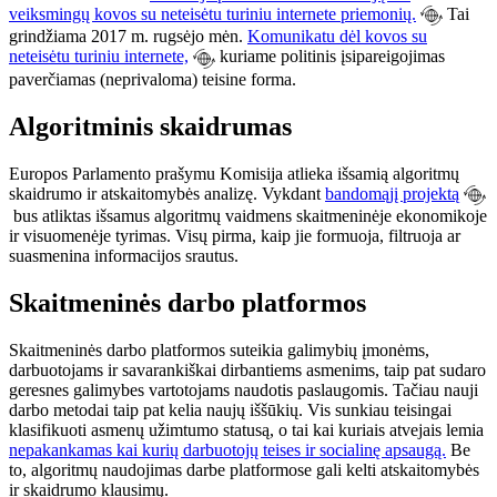
veiksmingų kovos su neteisėtu turiniu internete priemonių.
Tai
grindžiama 2017 m. rugsėjo mėn.
Komunikatu dėl kovos su
neteisėtu turiniu internete,
kuriame politinis įsipareigojimas
paverčiamas (neprivaloma) teisine forma.
Algoritminis skaidrumas
Europos Parlamento prašymu Komisija atlieka išsamią algoritmų
skaidrumo ir atskaitomybės analizę. Vykdant
bandomąjį projektą
bus atliktas išsamus algoritmų vaidmens skaitmeninėje ekonomikoje
ir visuomenėje tyrimas. Visų pirma, kaip jie formuoja, filtruoja ar
suasmenina informacijos srautus.
Skaitmeninės darbo platformos
Skaitmeninės darbo platformos suteikia galimybių įmonėms,
darbuotojams ir savarankiškai dirbantiems asmenims, taip pat sudaro
geresnes galimybes vartotojams naudotis paslaugomis. Tačiau nauji
darbo metodai taip pat kelia naujų iššūkių. Vis sunkiau teisingai
klasifikuoti asmenų užimtumo statusą, o tai kai kuriais atvejais lemia
nepakankamas kai kurių darbuotojų teises ir socialinę apsaugą.
Be
to, algoritmų naudojimas darbe platformose gali kelti atskaitomybės
ir skaidrumo klausimų.