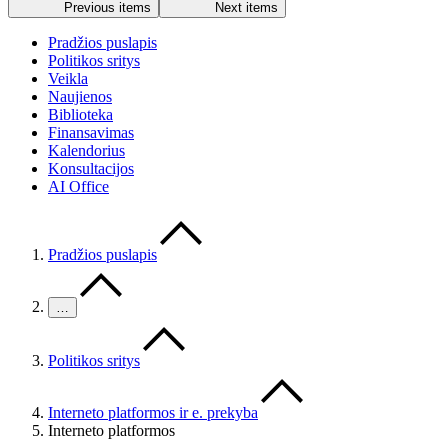
Previous items
Next items
Pradžios puslapis
Politikos sritys
Veikla
Naujienos
Biblioteka
Finansavimas
Kalendorius
Konsultacijos
AI Office
Pradžios puslapis
…
Politikos sritys
Interneto platformos ir e. prekyba
Interneto platformos