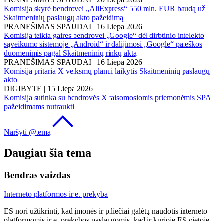
Komisija skyrė bendrovei „AliExpress“ 550 mln. EUR baudą už
Skaitmeninių paslaugų akto pažeidimą
PRANEŠIMAS SPAUDAI
|
16 Liepa 2026
Komisija teikia gaires bendrovei „Google“ dėl dirbtinio intelekto
sąveikumo sistemoje „Android“ ir dalijimosi „Google“ paieškos
duomenimis pagal Skaitmeninių rinkų aktą
PRANEŠIMAS SPAUDAI
|
16 Liepa 2026
Komisija pritaria X veiksmų planui laikytis Skaitmeninių paslaugų
akto
DIGIBYTE
|
15 Liepa 2026
Komisija sutinka su bendrovės X taisomosiomis priemonėmis SPA
pažeidimams nutraukti
Naršyti @temą
Daugiau šia tema
Bendras vaizdas
Interneto platformos ir e. prekyba
ES nori užtikrinti, kad įmonės ir piliečiai galėtų naudotis interneto
platformomis ir e. prekybos paslaugomis, kad ir kurioje ES vietoje