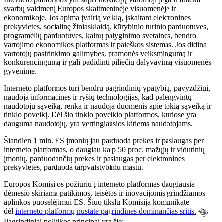
svarbų vaidmenį Europos skaitmeninėje visuomenėje ir
ekonomikoje. Jos apima įvairią veiklą, įskaitant elektronines
prekyvietes, socialinę žiniasklaidą, kūrybinio turinio parduotuves,
programėlių parduotuves, kainų palyginimo svetaines, bendro
vartojimo ekonomikos platformas ir paieškos sistemas. Jos didina
vartotojų pasirinkimo galimybes, pramonės veiksmingumą ir
konkurencingumą ir gali padidinti piliečių dalyvavimą visuomenės
gyvenime.
Interneto platformos turi bendrų pagrindinių ypatybių, pavyzdžiui,
naudoja informacines ir ryšių technologijas, kad palengvintų
naudotojų sąveiką, renka ir naudoja duomenis apie tokią sąveiką ir
tinklo poveikį. Dėl šio tinklo poveikio platformos, kuriose yra
dauguma naudotojų, yra vertingiausios kitiems naudotojams.
Šiandien 1 mln. ES įmonių jau parduoda prekes ir paslaugas per
interneto platformas, o daugiau kaip 50 proc. mažųjų ir vidutinių
įmonių, parduodančių prekes ir paslaugas per elektronines
prekyvietes, parduoda tarpvalstybiniu mastu.
Europos Komisijos požiūriu į interneto platformas daugiausia
dėmesio skiriama patikimos, teisėtos ir inovacijomis grindžiamos
aplinkos puoselėjimui ES. Šiuo tikslu Komisija komunikate
dėl
interneto platformų nustatė pagrindines dominančias sritis.
Pagrindiniai politikos principai yra šie: