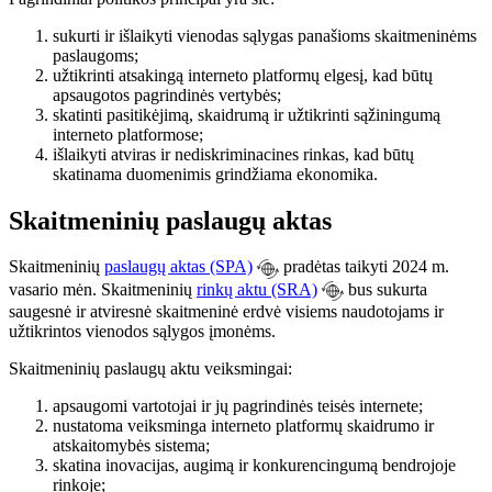
sukurti ir išlaikyti vienodas sąlygas panašioms skaitmeninėms
paslaugoms;
užtikrinti atsakingą interneto platformų elgesį, kad būtų
apsaugotos pagrindinės vertybės;
skatinti pasitikėjimą, skaidrumą ir užtikrinti sąžiningumą
interneto platformose;
išlaikyti atviras ir nediskriminacines rinkas, kad būtų
skatinama duomenimis grindžiama ekonomika.
Skaitmeninių paslaugų aktas
Skaitmeninių
paslaugų aktas (SPA)
pradėtas taikyti 2024 m.
vasario mėn. Skaitmeninių
rinkų aktu (SRA)
bus sukurta
saugesnė ir atviresnė skaitmeninė erdvė visiems naudotojams ir
užtikrintos vienodos sąlygos įmonėms.
Skaitmeninių paslaugų aktu veiksmingai:
apsaugomi vartotojai ir jų pagrindinės teisės internete;
nustatoma veiksminga interneto platformų skaidrumo ir
atskaitomybės sistema;
skatina inovacijas, augimą ir konkurencingumą bendrojoje
rinkoje;