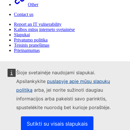
Other
Contact us
Report an IT vulnerability
Kalbos mūsų interneto svetainėse
Slapukai
Privatumo politika
Teisinis pranešimas
Prieinamumas
Šioje svetainėje naudojami slapukai.
Apsilankykite
puslapyje apie mūsų slapukų
politiką
arba, jei norite sužinoti daugiau
informacijos arba pakeisti savo parinktis,
spustelėkite nuorodą bet kurioje poraštėje.
Sutikti su visais slapukais