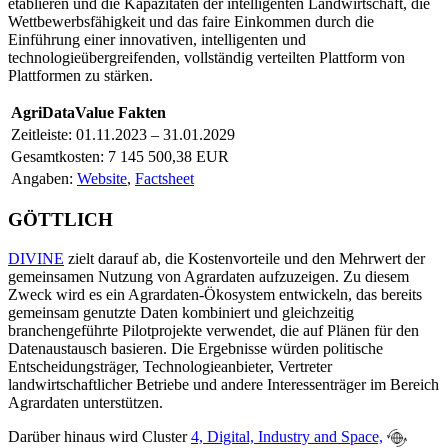
etablieren und die Kapazitäten der intelligenten Landwirtschaft, die
Wettbewerbsfähigkeit und das faire Einkommen durch die
Einführung einer innovativen, intelligenten und
technologieübergreifenden, vollständig verteilten Plattform von
Plattformen zu stärken.
AgriDataValue Fakten
Zeitleiste: 01.11.2023 – 31.01.2029
Gesamtkosten: 7 145 500,38 EUR
Angaben:
Website
,
Factsheet
GÖTTLICH
DIVINE
zielt darauf ab, die Kostenvorteile und den Mehrwert der
gemeinsamen Nutzung von Agrardaten aufzuzeigen. Zu diesem
Zweck wird es ein Agrardaten-Ökosystem entwickeln, das bereits
gemeinsam genutzte Daten kombiniert und gleichzeitig
branchengeführte Pilotprojekte verwendet, die auf Plänen für den
Datenaustausch basieren. Die Ergebnisse würden politische
Entscheidungsträger, Technologieanbieter, Vertreter
landwirtschaftlicher Betriebe und andere Interessenträger im Bereich
Agrardaten unterstützen.
Darüber hinaus wird Cluster
4, Digital, Industry and Space,