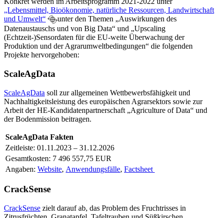
Konkret werden im Arbeitsprogramm 2021-2022 unter
„Lebensmittel, Bioökonomie, natürliche Ressourcen, Landwirtschaft
und Umwelt“
unter den Themen „Auswirkungen des
Datenaustauschs und von Big Data“ und „Upscaling
(Echtzeit-)Sensordaten für die EU-weite Überwachung der
Produktion und der Agrarumweltbedingungen“ die folgenden
Projekte hervorgehoben:
ScaleAgData
ScaleAgData
soll zur allgemeinen Wettbewerbsfähigkeit und
Nachhaltigkeitsleistung des europäischen Agrarsektors sowie zur
Arbeit der HE-Kandidatenpartnerschaft „Agriculture of Data“ und
der Bodenmission beitragen.
ScaleAgData Fakten
Zeitleiste: 01.11.2023 – 31.12.2026
Gesamtkosten: 7 496 557,75 EUR
Angaben:
Website
,
Anwendungsfälle
,
Factsheet
CrackSense
CrackSense
zielt darauf ab, das Problem des Fruchtrisses in
Zitrusfrüchten, Granatapfel, Tafeltrauben und Süßkirschen