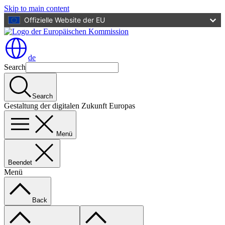
Skip to main content
Offizielle Website der EU
de
Search
Search
Gestaltung der digitalen Zukunft Europas
Menü
Beendet
Menü
Back