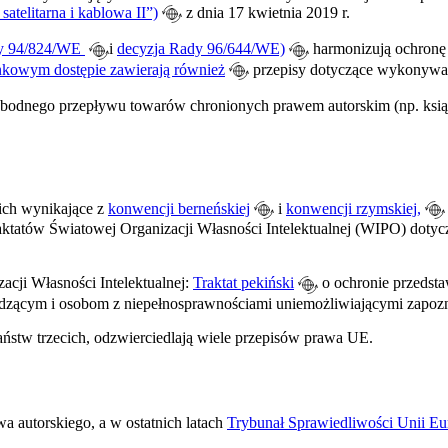
satelitarna i kablowa II”)
z dnia 17 kwietnia 2019 r.
dy 94/824/WE
i
decyzja Rady 96/644/WE)
harmonizują ochronę
kowym dostępie zawierają również
przepisy dotyczące wykonywan
odnego przepływu towarów chronionych prawem autorskim (np. książek
ich wynikające z
konwencji berneńskiej
i
konwencji rzymskiej,
ktatów Światowej Organizacji Własności Intelektualnej (WIPO)
dotycz
acji Własności Intelektualnej:
Traktat pekiński
o ochronie przedst
ącym i osobom z niepełnosprawnościami uniemożliwiającymi zapozn
aństw trzecich, odzwierciedlają wiele przepisów prawa UE.
a autorskiego, a w ostatnich latach
Trybunał Sprawiedliwości Unii Eu