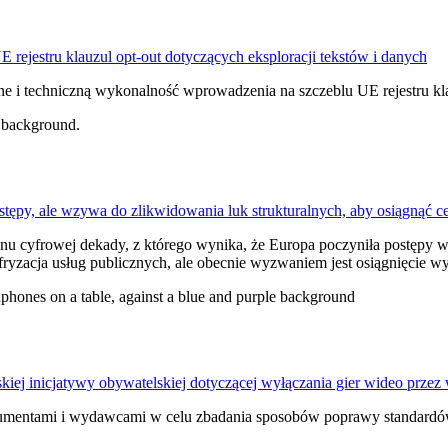
ejestru klauzul opt-out dotyczących eksploracji tekstów i danych
e i techniczną wykonalność wprowadzenia na szczeblu UE rejestru klau
tępy, ale wzywa do zlikwidowania luk strukturalnych, aby osiągnąć ce
u cyfrowej dekady, z którego wynika, że Europa poczyniła postępy w re
yfryzacja usług publicznych, ale obecnie wyzwaniem jest osiągnięcie 
kiej inicjatywy obywatelskiej dotyczącej wyłączania gier wideo prz
sumentami i wydawcami w celu zbadania sposobów poprawy standardó