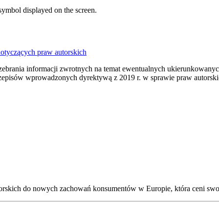
dotyczących praw autorskich
 zebrania informacji zwrotnych na temat ewentualnych ukierunkowany
przepisów wprowadzonych dyrektywą z 2019 r. w sprawie praw autorsk
torskich do nowych zachowań konsumentów w Europie, która ceni swo