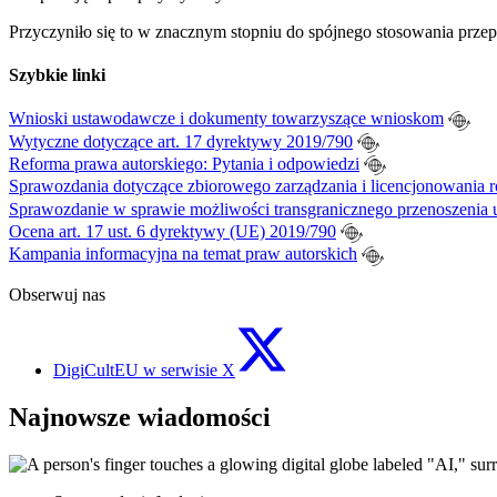
Przyczyniło się to w znacznym stopniu do spójnego stosowania prze
Szybkie linki
Wnioski ustawodawcze i dokumenty towarzyszące wnioskom
Wytyczne dotyczące art. 17 dyrektywy 2019/790
Reforma prawa autorskiego: Pytania i odpowiedzi
Sprawozdania dotyczące zbiorowego zarządzania i licencjonowania 
Sprawozdanie w sprawie możliwości transgranicznego przenoszenia 
Ocena art. 17 ust. 6 dyrektywy (UE) 2019/790
Kampania informacyjna na temat praw autorskich
Obserwuj nas
DigiCultEU w serwisie X
Najnowsze wiadomości