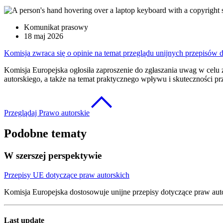
Komunikat prasowy
18 maj 2026
Komisja zwraca się o opinie na temat przeglądu unijnych przepisów 
Komisja Europejska ogłosiła zaproszenie do zgłaszania uwag w celu
autorskiego, a także na temat praktycznego wpływu i skuteczności 
Przeglądaj Prawo autorskie
Podobne tematy
W szerszej perspektywie
Przepisy UE dotyczące praw autorskich
Komisja Europejska dostosowuje unijne przepisy dotyczące praw au
Last update