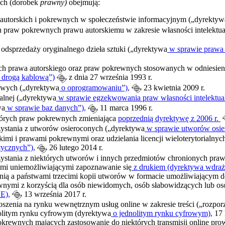
ych (dorobek
prawny)
obejmują:
autorskich i pokrewnych w społeczeństwie informacyjnym („dyrektyw
 praw pokrewnych prawu autorskiemu w zakresie własności intelektua
odsprzedaży oryginalnego dzieła sztuki („dyrektywa
w sprawie prawa 
h prawa autorskiego oraz praw pokrewnych stosowanych w odniesieniu 
i drogą kablową”)
z dnia 27 września 1993 r.
owych („dyrektywa
o oprogramowaniu”),
23 kwietnia 2009 r.
alnej („dyrektywa
w sprawie egzekwowania praw własności intelektual
wa
w sprawie baz danych”),
11 marca 1996 r.
których praw pokrewnych zmieniająca
poprzednią dyrektywę z 2006 r.
ystania z utworów osieroconych („dyrektywa
w sprawie utworów osie
mi i prawami pokrewnymi oraz udzielania licencji wieloterytorialny
ycznych”),
26 lutego 2014 r.
stania z niektórych utworów i innych przedmiotów chronionych praw
mi uniemożliwiającymi zapoznawanie się
z drukiem (dyrektywa wdraża
nią a państwami trzecimi kopii utworów w formacie umożliwiającym 
nymi z korzyścią dla osób niewidomych, osób słabowidzących lub os
E),
13 września 2017 r.
szenia na rynku wewnętrznym usług online w zakresie treści („rozpor
olitym rynku cyfrowym (dyrektywa
o jednolitym rynku cyfrowym),
17 
ewnych mających zastosowanie do niektórych transmisji online prowa