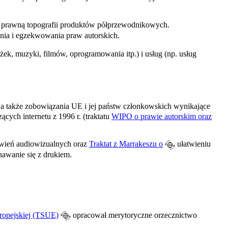
 prawną topografii produktów półprzewodnikowych.
ia i egzekwowania praw autorskich.
, muzyki, filmów, oprogramowania itp.) i usług (np. usług
a także zobowiązania UE i jej państw członkowskich wynikające
ących internetu z 1996 r. (traktatu
WIPO o prawie autorskim oraz
awień audiowizualnych oraz
Traktat z Marrakeszu o
ułatwieniu
awanie się z drukiem.
ropejskiej (TSUE)
opracował merytoryczne orzecznictwo