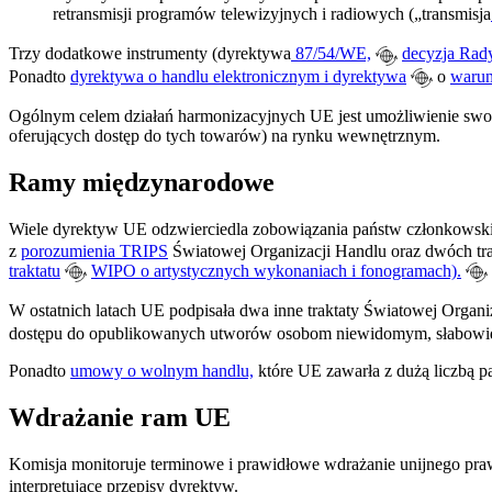
retransmisji programów telewizyjnych i radiowych („transmisja
Trzy dodatkowe instrumenty (dyrektywa
87/54/WE,
decyzja Ra
Ponadto
dyrektywa o handlu elektronicznym i dyrektywa
o
warun
Ogólnym celem działań harmonizacyjnych UE jest umożliwienie swob
oferujących dostęp do tych towarów) na rynku wewnętrznym.
Ramy międzynarodowe
Wiele dyrektyw UE odzwierciedla zobowiązania państw członkowsk
z
porozumienia TRIPS
Światowej Organizacji Handlu oraz dwóch tra
traktatu
WIPO o artystycznych wykonaniach i fonogramach).
W ostatnich latach UE podpisała dwa inne traktaty Światowej Organiz
dostępu do opublikowanych utworów osobom niewidomym, słabowidz
Ponadto
umowy o wolnym handlu,
które UE zawarła z dużą liczbą p
Wdrażanie ram UE
Komisja monitoruje terminowe i prawidłowe wdrażanie unijnego praw
interpretujące przepisy dyrektyw.