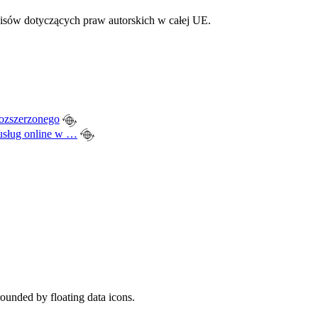
pisów dotyczących praw autorskich w całej UE.
rozszerzonego
usług online w …