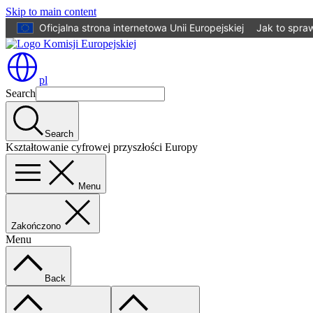
Skip to main content
Oficjalna strona internetowa Unii Europejskiej
Jak to spra
pl
Search
Search
Kształtowanie cyfrowej przyszłości Europy
Menu
Zakończono
Menu
Back