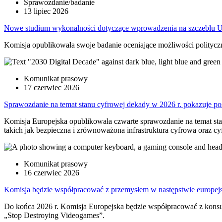
Sprawozdanie/badanie
13 lipiec 2026
Nowe studium wykonalności dotyczące wprowadzenia na szczeblu UE r
Komisja opublikowała swoje badanie oceniające możliwości polityczn
Komunikat prasowy
17 czerwiec 2026
Sprawozdanie na temat stanu cyfrowej dekady w 2026 r. pokazuje pos
Komisja Europejska opublikowała czwarte sprawozdanie na temat stan
takich jak bezpieczna i zrównoważona infrastruktura cyfrowa oraz c
Komunikat prasowy
16 czerwiec 2026
Komisja będzie współpracować z przemysłem w następstwie europejs
Do końca 2026 r. Komisja Europejska będzie współpracować z kon
„Stop Destroying Videogames”.