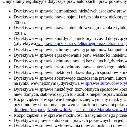
Unijne ramy regulacyjne dotyczące praw autorskich i praw pokrewn
Dyrektywa w sprawie harmonizacji niektórych aspektów praw 
Dyrektywa w sprawie prawa najmu i użyczenia oraz niektórych
2006 r.
Dyrektywa w sprawie prawa autora do wynagrodzenia z tytułu 
2001 r.
Dyrektywa w sprawie koordynacji niektórych zasad dotyczącyc
(„dyrektywa
w sprawie przekazu satelitarnego oraz retransmisj
Dyrektywa w sprawie ochrony prawnej programów komputer
Dyrektywa w sprawie egzekwowania praw własności intelektu
Dyrektywa w sprawie ochrony prawnej baz danych („dyrekty
Dyrektywa w sprawie czasu ochrony prawa autorskiego i nie
Dyrektywa w sprawie niektórych dozwolonych sposobów korz
Dyrektywa w sprawie zbiorowego zarządzania prawami autorski
na rynku wewnętrznym („dyrektywa
w sprawie surowców kryt
Dyrektywa w sprawie niektórych dozwolonych sposobów korzy
niewidomych, słabowidzących lub osób z niepełnosprawnościa
Rozporządzenie w sprawie transgranicznej wymiany między U
przedmiotów chronionych prawem autorskim i prawami pokrew
drukiem (rozporządzenie wdrażające Traktat z Marrakeszu w U
Rozporządzenie w sprawie możliwości transgranicznego przeno
Dyrektywa o prawie autorskim i prawach pokrewnych na jedn
Dyrektywa w sprawie wykonywania praw autorskich i praw pokr