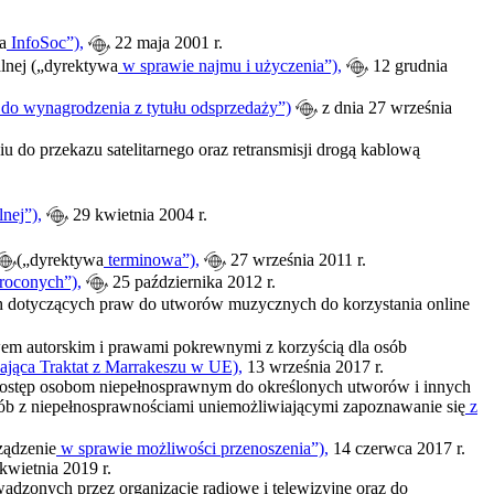
a
InfoSoc”),
22 maja 2001 r.
lnej („dyrektywa
w sprawie najmu i użyczenia”),
12 grudnia
do wynagrodzenia z tytułu odsprzedaży”)
z dnia 27 września
do przekazu satelitarnego oraz retransmisji drogą kablową
nej”),
29 kwietnia 2004 r.
(„dyrektywa
terminowa”),
27 września 2011 r.
roconych”),
25 października 2012 r.
ch dotyczących praw do utworów muzycznych do korzystania online
em autorskim i prawami pokrewnymi z korzyścią dla osób
jąca Traktat z Marrakeszu w UE),
13 września 2017 r.
dostęp osobom niepełnosprawnym do określonych utworów i innych
ób z niepełnosprawnościami uniemożliwiającymi zapoznawanie się
z
ządzenie
w sprawie możliwości przenoszenia”),
14 czerwca 2017 r.
kwietnia 2019 r.
dzonych przez organizacje radiowe i telewizyjne oraz do