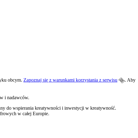
ęzyku obcym.
Zapoznaj się z warunkami korzystania z serwisu
. Aby
ów i nadawców.
ny do wspierania kreatywności i inwestycji w kreatywność.
yfrowych w całej Europie.