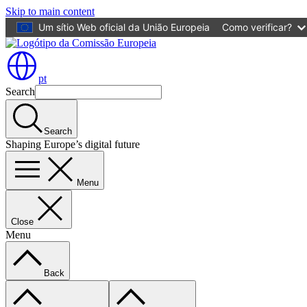
Skip to main content
Um sítio Web oficial da União Europeia
Como verificar?
pt
Search
Search
Shaping Europe’s digital future
Menu
Close
Menu
Back