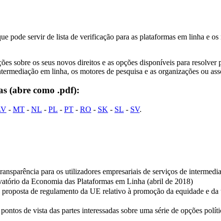
ue pode servir de lista de verificação para as plataformas em linha e 
 sobre os seus novos direitos e as opções disponíveis para resolver 
ntermediação em linha, os motores de pesquisa e as organizações ou asso
as (abre como .pdf):
LV
-
MT
-
NL
-
PL
-
PT
-
RO
-
SK
-
SL
-
SV
.
ransparência para os utilizadores empresariais de serviços de intermedi
atório da Economia das Plataformas em Linha (abril de 2018)
roposta de regulamento da UE relativo à promoção da equidade e da tra
ontos de vista das partes interessadas sobre uma série de opções polí